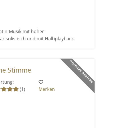
atin-Musik mit hoher
r solistisch und mit Halbplayback.
Premium Anbieter
ne Stimme
rtung:
(1)
Merken