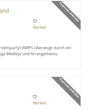
Premium Anbieter
band
Merken
hzeitsparty! JAMPS überzeugt durch ein
rtige Medleys und Arrangements.
Premium Anbieter
Merken