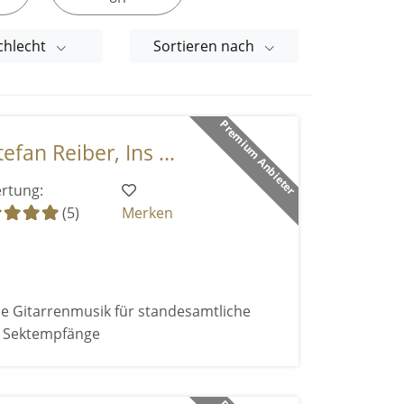
chlecht
Sortieren nach
Premium Anbieter
efan Reiber, Ins ...
rtung:
(5)
Merken
e Gitarrenmusik für standesamtliche
d Sektempfänge