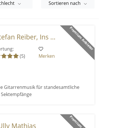
chlecht
Sortieren nach
Premium Anbieter
efan Reiber, Ins ...
rtung:
(5)
Merken
e Gitarrenmusik für standesamtliche
d Sektempfänge
Premium Anbieter
Ully Mathias