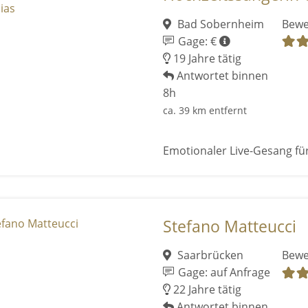
Bad Sobernheim
Bewe
Gage: €
19 Jahre tätig
Antwortet binnen
8h
ca. 39 km entfernt
Emotionaler Live-Gesang fü
Stefano Matteucci
Saarbrücken
Bewe
Gage: auf Anfrage
22 Jahre tätig
Antwortet binnen