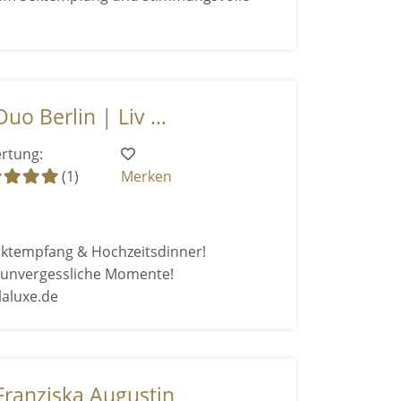
.
Duo Berlin | Liv ...
rtung:
(1)
Merken
ektempfang & Hochzeitsdinner!
 unvergessliche Momente!
laluxe.de
Franziska Augustin