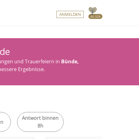
ANMELDEN
45.328
nde
ungen und Trauerfeiern in
Bünde,
r bessere Ergebnisse.
Antwort binnen
en
8h