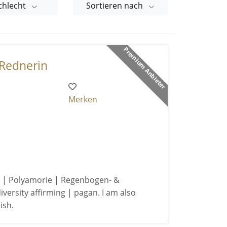
chlecht
Sortieren nach
Premium Anbieter
Rednerin
Merken
| Polyamorie | Regenbogen- &
versity affirming | pagan. I am also
ish.