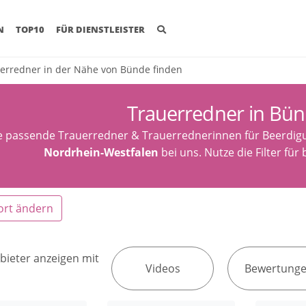
(CURRENT)
N
TOP10
FÜR DIENSTLEISTER
erredner in der Nähe von Bünde finden
Trauerredner in Bü
e passende Trauerredner & Trauerrednerinnen für Beerdig
Nordrhein-Westfalen
bei uns. Nutze die Filter fü
ort ändern
bieter anzeigen mit
Videos
Bewertung