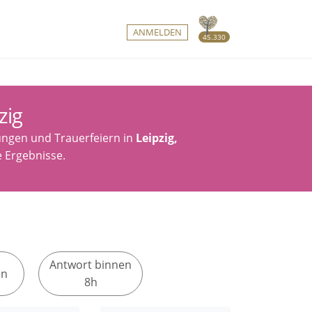
ANMELDEN
45.330
zig
ungen und Trauerfeiern in
Leipzig,
re Ergebnisse.
Antwort binnen
en
8h