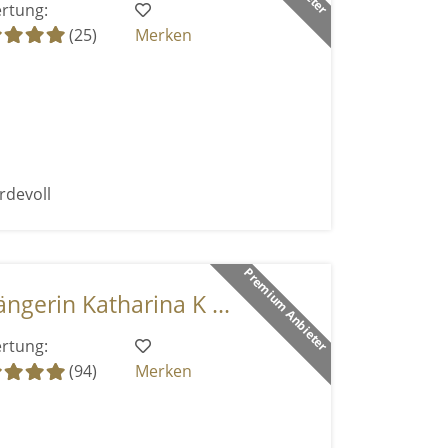
rtung:
(25)
Merken
rdevoll
Premium Anbieter
ngerin Katharina K ...
rtung:
(94)
Merken