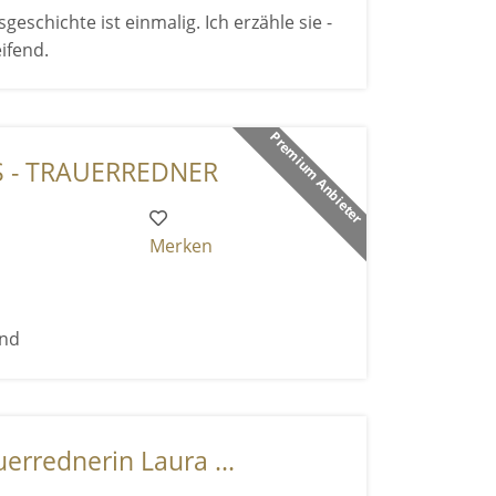
geschichte ist einmalig. Ich erzähle sie -
eifend.
Premium Anbieter
 - TRAUERREDNER
Merken
end
uerrednerin Laura ...