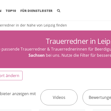
(CURRENT)
N
TOP10
FÜR DIENSTLEISTER
erredner in der Nähe von Leipzig finden
Trauerredner in Leip
e passende Trauerredner & Trauerrednerinnen für Beerdig
Sachsen
bei uns. Nutze die Filter für besse
ort ändern
bieter anzeigen mit
Videos
Bewertung