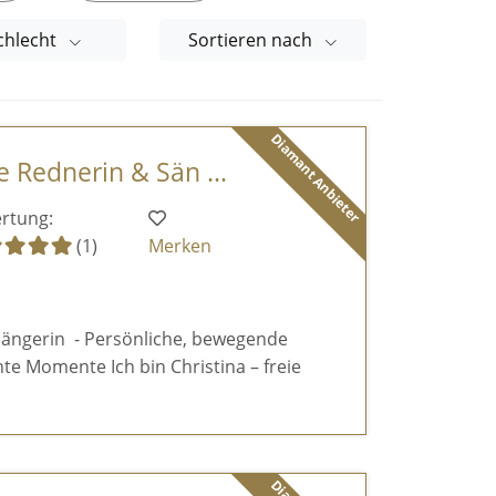
chlecht
Sortieren nach
Diamant Anbieter
ie Rednerin & Sän ...
rtung:
(1)
Merken
sängerin - Persönliche, bewegende
te Momente Ich bin Christina – freie