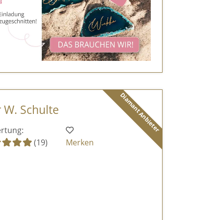
Diamant Anbieter
r W. Schulte
rtung:
(19)
Merken