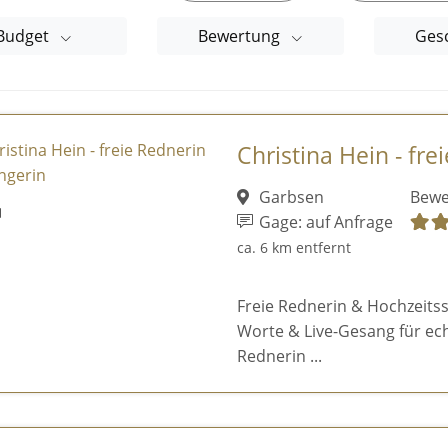
Budget
Bewertung
Ges
Christina Hein - fre
Garbsen
Bewe
Gage: auf Anfrage
ca. 6 km entfernt
Freie Rednerin & Hochzeits
Worte & Live-Gesang für ech
Rednerin ...