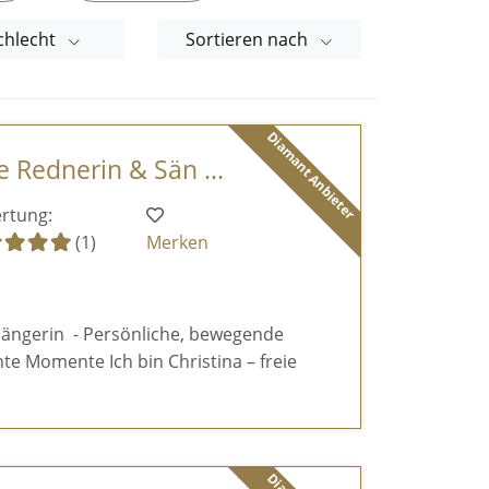
chlecht
Sortieren nach
Diamant Anbieter
ie Rednerin & Sän ...
rtung:
(1)
Merken
sängerin - Persönliche, bewegende
te Momente Ich bin Christina – freie