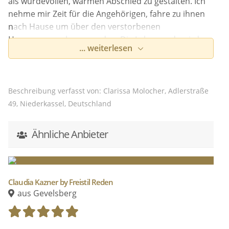
als würdevollen, warmen Abschied zu gestalten. Ich
nehme mir Zeit für die Angehörigen, fahre zu ihnen
nach Hause um über den verstorbenen
Herzensmenschen zu reden. Die Lebensrede wird
... weiterlesen
ihnen dabei helfen, den Tag des Abschieds zu
erleichtern. Es ist mir wichtig, mit meinen Worten ein
allumfassendes Bild zu zeichnen mit all den kleinen
Details die den Menschen ausgemacht haben. Es
Beschreibung verfasst von: Clarissa Molocher, Adlerstraße
wird gelacht werden und auch geweint - alles darf
49, Niederkassel, Deutschland
sein, alles gehört dazu. In jeder Träne, in jedem
Lachen steckt Liebe.
Ähnliche Anbieter
Claudia Kazner by Freistil Reden
aus Gevelsberg