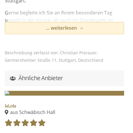
Stuttgart.
Gerne begleite ich Sie an Ihrem besonderen Tag
sowohl in der Kirche, als auch im Standesamt im
kleinen und im großen Kreis.
... weiterlesen
Ich möchte die Geschichte Ihrer Hochzeit mit meiner
Kamera erzählen und so viele Augenblicke und
Beschreibung verfasst von: Christian Prerauer,
Momente wie nur möglich festhalten.
Germersheimer Straße 11, Stuttgart, Deutschland
www.cucin.de
Ähnliche Anbieter
laLola
aus Schwäbisch Hall