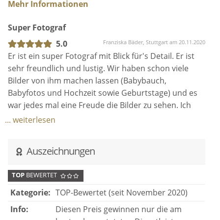
Mehr Informationen
Super Fotograf
5.0
Franziska Bäder, Stuttgart am 20.11.2020
Er ist ein super Fotograf mit Blick für's Detail. Er ist
sehr freundlich und lustig. Wir haben schon viele
Bilder von ihm machen lassen (Babybauch,
Babyfotos und Hochzeit sowie Geburtstage) und es
war jedes mal eine Freude die Bilder zu sehen. Ich
empfehle ihn zu 100% weiter und ich buche ihn in
... weiterlesen
jedem Fall wieder.
Auszeichnungen
TOP
BEWERTET
Kategorie:
TOP-Bewertet (seit November 2020)
Info:
Diesen Preis gewinnen nur die am