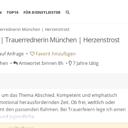
(CURRENT)
N
TOP10
FÜR DIENSTLEISTER
uerrednerin München | Herzenstrost
| Trauerrednerin München | Herzenstrost
auf Anfrage
•
Favorit
hinzufügen
chen •
Antwortet binnen 8h •
7 Jahre tätig
und um das Thema Abschied. Kompetent und emphatisch
motional herausfordernden Zeit. Ob frei, weltlich oder
mt den passenden Rahmen. Bei Trauerfeiern lege ich einen
und Jugendliche.