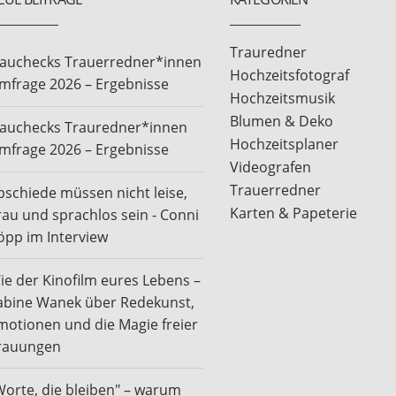
Trauredner
rauchecks Trauerredner*innen
Hochzeitsfotograf
mfrage 2026 – Ergebnisse
Hochzeitsmusik
Blumen & Deko
rauchecks Trauredner*innen
Hochzeitsplaner
mfrage 2026 – Ergebnisse
Videografen
Trauerredner
bschiede müssen nicht leise,
Karten & Papeterie
rau und sprachlos sein - Conni
öpp im Interview
ie der Kinofilm eures Lebens –
abine Wanek über Redekunst,
motionen und die Magie freier
rauungen
Worte, die bleiben" – warum