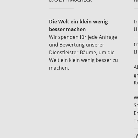
Die Welt ein klein wenig
t
besser machen
U
Wir spenden für jede Anfrage
t
und Bewertung unserer
U
Dienstleister Bäume, um die
Welt ein klein wenig besser zu
A
machen.
g
K
W
S
E
T
„