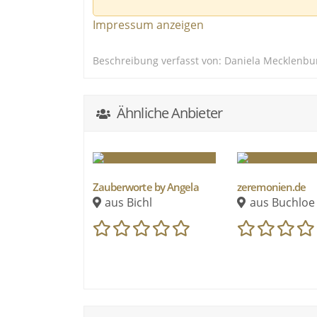
Als Rednerin bin ich in München, Bayern, s
Trauerreden, moderiere auf Wunsch auch d
Impressum anzeigen
Friedhof, im Wirtshaus, Zuhause, in der fr
nehme mir Zeit, erfasse das Wesentliche,
Beschreibung verfasst von: Daniela Mecklenbu
Musik, Foto-Präsentationen, Zeremonien, G
Ähnliche Anbieter
Nach einem geisteswissenschaftlichen Stu
Zeit als Medienschaffende gearbeitet. Im 
Zauberworte by Angela
zeremonien.de
aus Bichl
aus Buchloe