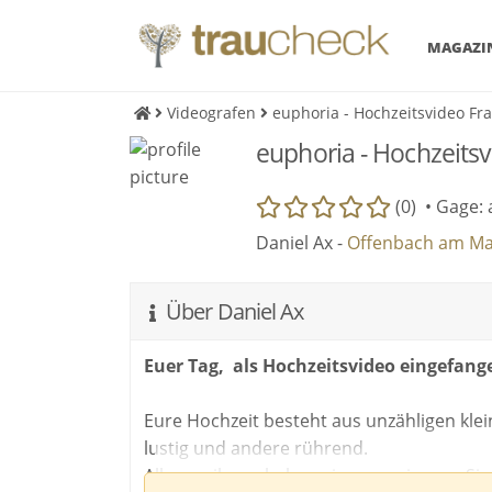
MAGAZI
Videografen
euphoria - Hochzeitsvideo Fr
euphoria - Hochzeitsv
(0) •
Gage: 
Daniel Ax -
Offenbach am Ma
Über Daniel Ax
Euer Tag, als Hochzeitsvideo eingefang
Eure Hochzeit besteht aus unzähligen kl
lustig und andere rührend.
Alle von ihnen haben eins gemeinsam: Si