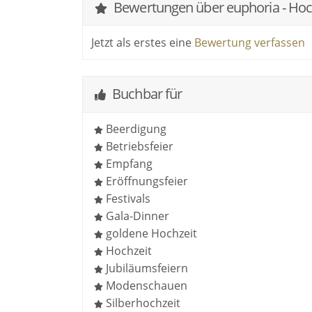
Bewertungen über euphoria - Hoch
andersherum. Ich halte euren Tag so fest wi
großen Wert darauf, euch und eure Gäste 
Jetzt als erstes eine
Bewertung verfassen
möglich zu sein.
Ein detailverliebter Zusammenschnitt eur
Buchbar für
Darin wandern die großen und kleinen High
Beerdigung
Die besten Momente im Leben sind blitzsc
Betriebsfeier
nie verblassen. Wann seid ihr das nächste
Empfang
Machen wir das Beste daraus!
Eröffnungsfeier
Festivals
Mehr Informationen findet ihr auf meiner
Gala-Dinner
goldene Hochzeit
Hochzeit
Jubiläumsfeiern
Modenschauen
Silberhochzeit