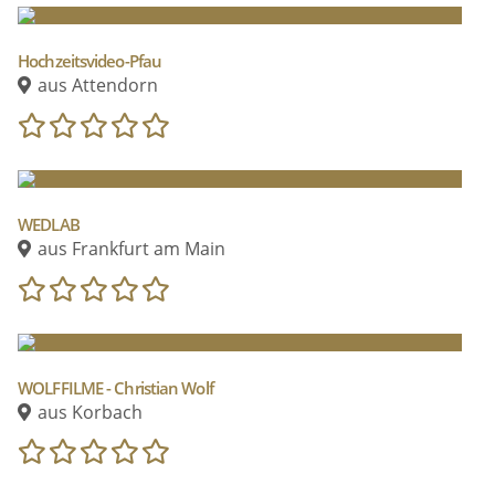
Gerade dann ist es schön, wenn diese Momente mit
einem Film festgehalten worden sind. Am Ende könnt
ihr euch euere Hochzeit noch einmal ganz in Ruhe
Hochzeitsvideo-Pfau
vom Sofa aus ansehen.
aus Attendorn
WEDLAB
aus Frankfurt am Main
WOLFFILME - Christian Wolf
aus Korbach