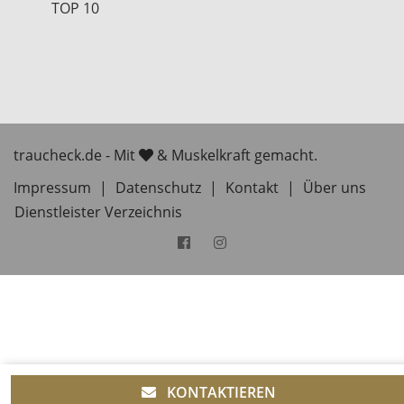
TOP 10
traucheck.de - Mit
& Muskelkraft gemacht.
Impressum
|
Datenschutz
|
Kontakt
|
Über uns
Dienstleister Verzeichnis
KONTAKTIEREN
Diese Website verwendet Cookies um Dir ein besseres
OK
Nutzererlebnis zu bieten!
Weitere Informationen