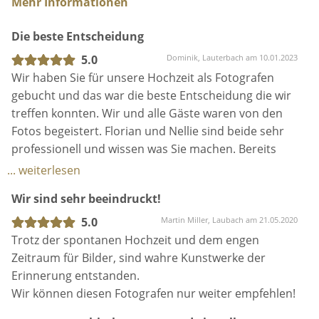
Mehr Informationen
Die beste Entscheidung
5.0
Dominik, Lauterbach am 10.01.2023
Wir haben Sie für unsere Hochzeit als Fotografen
gebucht und das war die beste Entscheidung die wir
treffen konnten. Wir und alle Gäste waren von den
Fotos begeistert. Florian und Nellie sind beide sehr
professionell und wissen was Sie machen. Bereits
beim Vorgespräch haben uns die beiden durch ihre
... weiterlesen
nette und freundliche Art überzeugt. Wenn wir für
Wir sind sehr beeindruckt!
irgendeinen Anlass wieder Fotografen brauchen,
sind Sie unsere erste Anlaufstelle.
5.0
Martin Miller, Laubach am 21.05.2020
Trotz der spontanen Hochzeit und dem engen
Zeitraum für Bilder, sind wahre Kunstwerke der
Erinnerung entstanden.
Wir können diesen Fotografen nur weiter empfehlen!