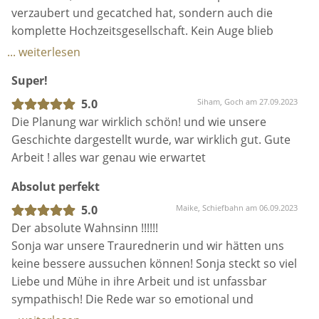
die Treffen für die Vorgespräche schon total schön
verzaubert und gecatched hat, sondern auch die
😊 Sie nimmt sich wirklich viel Zeit und macht sich
komplette Hochzeitsgesellschaft. Kein Auge blieb
viele Gedanken, was sich in der Rede auch
trocken und sie hat so viel Liebe versprüht, dass wir
... weiterlesen
widerspiegelte 😊
immernoch Gänsehaut bekommen, wenn wir an die
Super!
Trauung denken.
Ich wünsche ihr alles Liebe und möchte nur sagen:
Wir konnten uns im Vorhinein schon keine bessere
5.0
Siham, Goch am 27.09.2023
mach weiter so! 🥰
oder andere Traurednerin vorstellen, aber sind im
Die Planung war wirklich schön! und wie unsere
Nachhinein so so happy und dankbar, dass Sonja
Geschichte dargestellt wurde, war wirklich gut. Gute
uns unseren Tag so unvergesslich gemacht hat. Eine
Arbeit ! alles war genau wie erwartet
absolute Herzensempfehlung von uns - DANKEEE für
Absolut perfekt
Alles du liebe Seele ♡.
5.0
Maike, Schiefbahn am 06.09.2023
Der absolute Wahnsinn !!!!!!
Sonja war unsere Traurednerin und wir hätten uns
keine bessere aussuchen können! Sonja steckt so viel
Liebe und Mühe in ihre Arbeit und ist unfassbar
sympathisch! Die Rede war so emotional und
gefühlvoll! Unsere Gäste wurden mit eingebunden