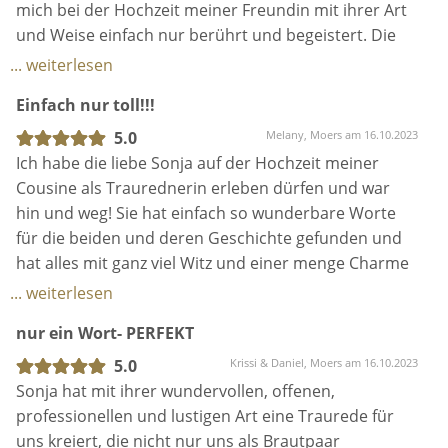
mitgenommen indem sie die Geschichte und
mich bei der Hochzeit meiner Freundin mit ihrer Art
Vergangenheit des Brautpaares erzählt.
und Weise einfach nur berührt und begeistert. Die
Sie hat die Angehörigen so wundervoll mit in die
Trauung wurde sehr liebevoll und vor allem
... weiterlesen
Trauung integriert.
individuell und persönlich gestaltet. Zudem ist sie
Einfach nur toll!!!
Es war so emotional, spannend und ja auch mal
selbst mit vollen Emotionen und dem eigenen Herz
lustig!
dabei ♥️
5.0
Melany, Moers am 16.10.2023
Ich könnte noch 1.000 andere positive Dinge
Ich habe die liebe Sonja auf der Hochzeit meiner
aufzählen…
Cousine als Traurednerin erleben dürfen und war
Das wichtigste ist aber:
hin und weg! Sie hat einfach so wunderbare Worte
Sonja ist für mich die beste Traurednerin die ihr
für die beiden und deren Geschichte gefunden und
finden könnt.
hat alles mit ganz viel Witz und einer menge Charme
Spätestens beim ersten Kennenlernen werdet ihr
rüber gebracht. Aber auch die ein oder andere Träne
... weiterlesen
merken wie sehr sie ihren Job lebt und liebt und
kullerten mir über die Wange, denn es wahr einfach
genau das bringt sie an Eurem großen Tag auf den
nur ein Wort- PERFEKT
wirklich „gefühlsintensiv“ 🥰 hätte ich nicht bereits
Punkt.
vor Jahren geheiratet, wäre Sonja auf jeden Fall für
5.0
Krissi & Daniel, Moers am 16.10.2023
Sonja…weiter so! Du bist großartig!!!
meine Hochzeit eingeplant ☺️
Sonja hat mit ihrer wundervollen, offenen,
Also absolut empfehlenswert!
professionellen und lustigen Art eine Traurede für
Und wie ich von meiner Cousine weiß, waren auch
uns kreiert, die nicht nur uns als Brautpaar