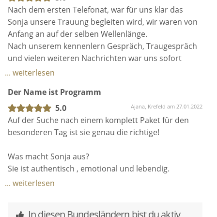
bist! 100% Weiterempfehlung!
einfach perfekt zu uns und unserer Hochzeit.
Nach dem ersten Telefonat, war für uns klar das
Marius&Karolina Krausel
Sie hat sich sehr intensiv mit uns und unserer
Sonja unsere Trauung begleiten wird, wir waren von
Kennenlerngeschichte auseinandergesetzt und eine
Anfang an auf der selben Wellenlänge.
wundervolle, sehr persönliche Rede verfasst.
Nach unserem kennenlern Gespräch, Traugespräch
In unserem ersten Gespräch, sagte sie uns, dass sie
und vielen weiteren Nachrichten war uns sofort
mit ihrer Rede den Eindruck vermitteln möchte, als
bewusst, das wir eine perfekte Wahl getroffen haben.
... weiterlesen
würden wir uns schon Jahre kennen. Und was sollen
Dies bestätigte sich dann in der Trauung vor Ort,
Der Name ist Programm
wir sagen? Genau dieses Feedback haben wir auch
nicht nur wir waren davon angetan, sondern wir
von unseren Gästen bekommen, die durchweg total
bekamen auch viel gutes Feedback unserer Gäste
5.0
Ajana, Krefeld am 27.01.2022
begeistert von Sonja waren. 💖
was und natürlich ebenfalls sehr berührt hat und wir
Auf der Suche nach einem komplett Paket für den
somit wussten alles richtig gemacht zu haben.
besonderen Tag ist sie genau die richtige!
Wir sind unendlich happy und dankbar, dass du liebe
Wir können Sonja nur weiter empfehlen.
Sonja unseren großen Tag so unvergesslich gemacht
Was macht Sonja aus?
hast. Es war wirklich perfekt. 🫶🏼
Sie ist authentisch , emotional und lebendig.
Mit viel Kreativität dabei um den einen Moment
... weiterlesen
perfekt und individuell zu gestalten.
In diesen Bundesländern bist du aktiv