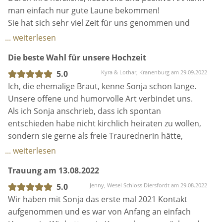
uns emotional und herzlich begleitet. Wir sind sehr
man einfach nur gute Laune bekommen!
dankbar für den wundervollen Tag, den wir mit ihr
Sie hat sich sehr viel Zeit für uns genommen und
hatten und würden es sofort wieder mit ihr
durch ihre Erfahrung konnten wir viele wertvolle
... weiterlesen
wiederholen wollen. 😊😉
Tipps mitnehmen.
Die beste Wahl für unsere Hochzeit
Liebe Sonja, wir danken dir für alles!
5.0
Kyra & Lothar, Kranenburg am 29.09.2022
Du hast einen großen Anteil daran, dass dieser Tag
Ich, die ehemalige Braut, kenne Sonja schon lange.
für uns perfekt war und wir ihn nicht vergessen
Unsere offene und humorvolle Art verbindet uns.
werden.
Als ich Sonja anschrieb, dass ich spontan
entschieden habe nicht kirchlich heiraten zu wollen,
sondern sie gerne als freie Traurednerin hätte,
lachte sie....sie sah mich genauso wenig in der Kirche,
... weiterlesen
wie ich.
Trauung am 13.08.2022
Mein Mann hatte keine große Wahl, denn ich hatte
schon alles mit Sonja eingefädelt.
5.0
Jenny, Wesel Schloss Diersfordt am 29.08.2022
Die Vorbereitungen für die freie Trauung waren für
Wir haben mit Sonja das erste mal 2021 Kontakt
mich weniger anstrengend , als für meinen Mann.
aufgenommen und es war von Anfang an einfach