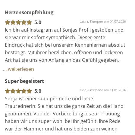
Atmosphäre.
Herzensempfehlung
5.0
Laura, Kempen am 04.07.2026
- die Vorbereitung Eurer Trauzeremonie mit ganz
Ich bin auf Instagram auf Sonjas Profil gestoßen und
persönlichen Fragebögen.
sie war mir sofort sympathisch. Dieser erste
Eindruck hat sich bei unserem Kennenlernen absolut
bestätigt. Mit ihrer herzlichen, offenen und lockeren
-ein intensives Traugespräch zur Vorbereitung und
Art hat sie uns von Anfang an das Gefühl gegeben,
Vertiefung Eurer individuellen Geschichte und zur
dass wir ihr unsere gemeinsame Geschichte
... weiterlesen
Planung Eures großen Tages.
anvertrauen können.
Super begeistert
5.0
Udo, Enschede am 11.01.2026
Richtig gut fanden wir auch die Fragebögen, die uns
Sonja ist einer suuuper nette und liebe
-Erstellung eines Ablaufsplans für die freie
dazu angeregt haben, noch einmal über all die
Traurednerin. Sie hat uns die ganze Zeit an die Hand
Zeremonie.
wichtigen und schönen Momente unserer Beziehung
genommen. Von der Vorbereitung bis zur Trauung
nachzudenken und dabei in schönen Erinnerungen
haben wir uns super wohl bei ihr gefühlt. Ihre Rede
zu schwelgen.
war der Hammer und hat uns beiden zum weinen
-Kontaktaufnahme meinerseits zu vertrauten