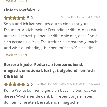
... weiterlesen
und es blieb kein Auge trocken.
Einfach Pwtfekt!!!?
Die Trauung war für uns der wichtigste Teil und
Sonja hat einfach alles gegeben und ihr ganzes Herz
5.0
Sandra, Kevelaer am 04.08.2023
spielen lassen und uns diesen Tag damit perfekt
Sonja und ich kennen uns durch eine sehr gute
gemacht.
Freundin. Als ich meiner Freundin erzählte, dass wir
Auch die Vorbereitungen haben uns viel Freude
unsere Hochzeit planen, erzählte sie mir, dass Sonja
bereitet . Wir waren sofort auf einer Wellenlänge und
sich gerade als freie Traurednerin selbständig macht
hatten jederzeit einen Ansprechpartner!
und wir sie unbedingt buchen müssen."Sie sei die
Wir danken dir von ganzen Herzen ! ♥️♥️♥️♥️
BESTE!!!"
... weiterlesen
Und jaaaaaaaa genau das können wir bestätigen.
Besser als jeder Podcast, atemberaubend,
Mit ihrer positiven, fröhlichen und lockeren Art hat
magisch, emotional, lustig, tiefgehend - einfach
sie uns schon bei den Vorgesprächen umgehauen.
DIE BESTE!
Sie hat jede kleinste Emotion aus uns rausgekitzelt
und somit wussten wir, dass genau SIE die richtige
5.0
Chrissy, Scheveningen, Niederlande am 17.07.2023
ist.
Keine Worte können eigentlich beschreiben was wir
Die Trauung war einfach der Hammer. Wir waren
dieses Wochenende dank Dir lieber Sonja erleben
soooo geflasht. Sonja hat genau die richtigen Worte
durften. Eine atemberaubende, magische,