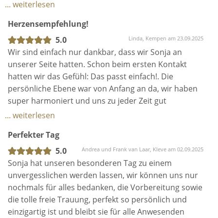
gebracht. Sie macht einen super Job und ich würde
... weiterlesen
Personen, zum Beispiel Trauzeugen, für noch tiefere
Sonja war jederzeit für unsere Fragen erreichbar,
sie jedem meiner Freunde weiter empfehlen 😊
Individualisierung und noch größere Emotionen.
Herzensempfehlung!
bestens vorbereitet und ist sogar wenige Tage vor
der Hochzeit noch einmal alles ganz in Ruhe mit uns
5.0
Linda, Kempen am 23.09.2025
durchgegangen. Alles war unglaublich liebevoll und
Wir sind einfach nur dankbar, dass wir Sonja an
-das Schreiben Eurer ganz persönlichen,
bis ins Detail organisiert.
unserer Seite hatten. Schon beim ersten Kontakt
authentischen und vor allem einzigartigen
hatten wir das Gefühl: Das passt einfach!. Die
Hochzeitsrede, sowie das Halten der Rede am Tag
Die Traurede war wunderschön, persönlich und
persönliche Ebene war von Anfang an da, wir haben
Eurer Hochzeit.
voller Emotionen – wir hätten sie uns nicht schöner
super harmoniert und uns zu jeder Zeit gut
wünschen können. Wir sind unendlich glücklich und
aufgehoben gefühlt.
... weiterlesen
dankbar, dass Sonja unseren besonderen Tag
-ein Abschlussgespräch vor der Trauung per Telefon.
begleitet hat. 🤍
Perfekter Tag
Gefunden haben wir Sonja eher zufällig über
Trautcheck – ohne persönliche Empfehlung – und
5.0
Andrea und Frank van Laar, Kleve am 02.09.2025
trotzdem hätten wir keine bessere Wahl treffen
Sonja hat unseren besonderen Tag zu einem
können. Sie hat uns mit viel Herzblut und Erfahrung
-Bereitstellung von Ton und Musikgerät für gute
unvergesslichen werden lassen, wir können uns nur
durch die gesamte Vorbereitungszeit begleitet.
Verständlichkeit und Qualität.
nochmals für alles bedanken, die Vorbereitung sowie
Dabei war sie jederzeit offen für Fragen, auch über
die tolle freie Trauung, perfekt so persönlich und
die Trauung hinaus, zum Beispiel bei der
einzigartig ist und bleibt sie für alle Anwesenden