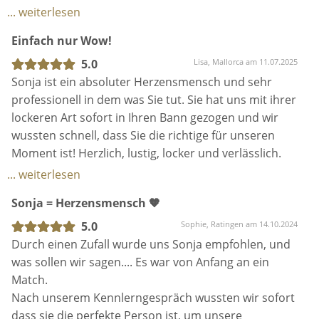
Einladungsgestaltung oder beim Ablauf des Tages.
unvergessen.
-Organisation und Durchführung verschiedenster,
... weiterlesen
mit dem Brautpaar vorher abgesprochene, Rituale
Einfach nur Wow!
Besonders schön war auch, wie sie unsere
während der Trauung.
Trauzeugen eingebunden und sogar meine Mama
5.0
Lisa, Mallorca am 11.07.2025
bei ihrer kleinen Rede unterstützt hat. Ihre Zeit, ihr
Sonja ist ein absoluter Herzensmensch und sehr
Engagement und ihr Feingefühl haben den Tag für
professionell in dem was Sie tut. Sie hat uns mit ihrer
-die Absprache und Koordination mit Musikern sowie
uns und unsere Gäste unvergesslich gemacht.
lockeren Art sofort in Ihren Bann gezogen und wir
anderen Dienstleistern, Euren Trauzeugen, sowie
wussten schnell, dass Sie die richtige für unseren
natürlich Euren Hochzeitsgästen.
Wir haben unglaublich viel positives Feedback zur
Moment ist! Herzlich, lustig, locker und verlässlich.
Traurede bekommen – sie war emotional, herzlich
Sonja hat uns während der ganzen Zeit mit vollem
... weiterlesen
und gleichzeitig locker. Auch am Tag selbst hat Sonja
Herzen begleitet und wir sind sehr glücklich über
für eine wunderbare Stimmung gesorgt und sich
Sonja = Herzensmensch 🧡
unsere Entscheidung. Es gibt keine bessere für
liebevoll mit den Gästen unterhalten.
diesen besonderen Moment, denn keiner hätte
5.0
Sophie, Ratingen am 14.10.2024
Mit Mir habt ihr eine professionelle Partnerin, die
passendere Worte gefunden um unsere Geschichte
Durch einen Zufall wurde uns Sonja empfohlen, und
mit Euch gerne den Tag als gute Freundin
Kurz gesagt: Wir könnten nicht glücklicher sein und
so voller Emotionen und Herz wieder zu geben.
was sollen wir sagen.... Es war von Anfang an ein
meistert.
können Sonja uneingeschränkt weiterempfehlen.
Match.
Nach unserem Kennlerngespräch wussten wir sofort
dass sie die perfekte Person ist, um unsere