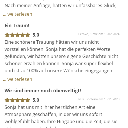
Sandra & Sven
Nach meiner Anfrage, hatten wir unfassbares Glück,
dass unser Termin in Sonja‘s Kalender noch frei war!
... weiterlesen
Und schon fand das erste Kennenlernen statt. Ich
Ein Traum!
hätte nie gedacht, dass ich einer wild fremden
Person, für so eine wichtige Sache, auf anhieb so
5.0
Femke, Kleve am 15.02.2024
vertrauen könnte. Sonja gibt einem das Gefühl als
Eine schönere Trauung hätten wir uns nicht
würde man sich schon Jahre lang kennen. Ihre Art ist
vorstellen können. Sonja hat die perfekten Worte
so herzlich und unfassbar beruhigend.
gefunden, wir hätten unsere eigene Geschichte nicht
Sonja sprach immer von ‚dem einen Moment‘, und
schöner erzählen können. Sonja war super flexibel
genau diesen haben wir bekommen! ♥️
und ist zu 100% auf unsere Wünsche eingegangen.
Ich hätte mir diesen Tag nicht besser erträumen
Danke!
... weiterlesen
können. Sonja hat jedes noch so kleine Detail
Wir sind immer noch überweltigt!
unserer Geschichte, in die Traurede eingebracht und
selbst mein noch so starker Mann, musste ein, wenn
5.0
Nils, Bochum am 15.11.2023
nicht sogar mehrere Tränchen vergießen.
Sonja hat uns mit ihrer herzlichen Art eine
Sonja du hast dich für den richtigen Weg
Atmosphäre geschaffen, in der wir uns sofort
entschieden und deine Berufung gefunden!
wohlgefühlt haben. Ihre Hingabe und die Zeit, die sie
Wir danken dir von Herzen für ‚unseren einen