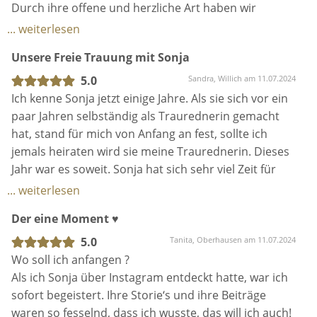
haben 🤍.
Durch ihre offene und herzliche Art haben wir
Alles Liebe,
schnell das Gefühl von vertrauen und Freundschaft
... weiterlesen
Leonie & Tim
aufgebaut und konnten unseren Gefühlen freien
Unsere Freie Trauung mit Sonja
Lauf lassen.
Unsere Gäste waren auch voll und ganz begeistert.
5.0
Sandra, Willich am 11.07.2024
Wir können Sonja vom ganzen Herzen
Ich kenne Sonja jetzt einige Jahre. Als sie sich vor ein
weiterempfehlen und hoffen das noch viele
paar Jahren selbständig als Traurednerin gemacht
Brautpaare diese magischen Momente miterleben
hat, stand für mich von Anfang an fest, sollte ich
werden.
jemals heiraten wird sie meine Traurednerin. Dieses
Jahr war es soweit. Sonja hat sich sehr viel Zeit für
uns genommen hat uns mit Rat und Tat zur Seite
... weiterlesen
gestanden. Die Vorgespräche waren einfach
Der eine Moment ♥️
wunderbar. Am 29.06.24 war es dann endlich soweit.
Sonja hat unsere Herzen berührt und das unserer
5.0
Tanita, Oberhausen am 11.07.2024
Gäste. Für uns war es der schönste Tag in unserem
Wo soll ich anfangen ?
Leben. Danke das du ihn dazu gemacht hast liebe
Als ich Sonja über Instagram entdeckt hatte, war ich
Sonja.
sofort begeistert. Ihre Storie‘s und ihre Beiträge
waren so fesselnd, dass ich wusste, das will ich auch!