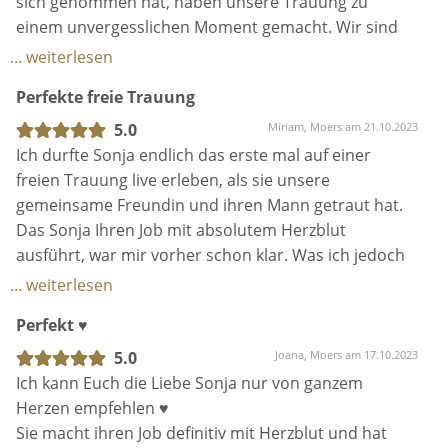
sich genommen hat, haben unsere Trauung zu
Moment‘ ! Es war perfekt ! ♥️
einem unvergesslichen Moment gemacht. Wir sind
super dankbar, sie als Teil unseres besonderen
... weiterlesen
Tages gehabt zu haben und hätten uns unsere freie
Perfekte freie Trauung
Trauung nicht schöner vorstellen können. Locker,
herzlich aber auch super humorvoll. Es hat perfekt
5.0
Miriam, Moers am 21.10.2023
zu uns gepasst! Man merkt wie viel Arbeit und
Ich durfte Sonja endlich das erste mal auf einer
Leidenschaft Sonja in ihre Reden steckt. Nicht nur wir
freien Trauung live erleben, als sie unsere
waren begeistert, sondern auch unsere Familien und
gemeinsame Freundin und ihren Mann getraut hat.
Freunde.
Das Sonja Ihren Job mit absolutem Herzblut
ausführt, war mir vorher schon klar. Was ich jedoch
Eine absolute Herzensempfehlung ❣️
noch mal live erleben durfte, hat all meine
... weiterlesen
Erwartungen bei weitem übertroffen!
Perfekt ♥️
Ich habe selbst eine freie Trauung gehabt und bin
daher mit dieser Art zu heiraten vertraut.
5.0
Joana, Moers am 17.10.2023
Aber….was Sonja da mit ihrer wundervollen Art
Ich kann Euch die Liebe Sonja nur von ganzem
zaubert ist schon magisch.
Herzen empfehlen ♥️
Sie hat uns alle auf eine wunderschöne Reise
Sie macht ihren Job definitiv mit Herzblut und hat