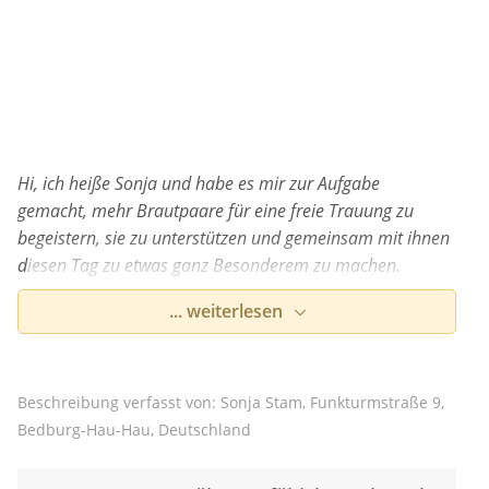
Eingebettetes Youtube Video
Indem Du auf diese Fläche klickst,
erklärst Du Dich damit einverstanden,
Hi, ich heiße Sonja und habe es mir zur Aufgabe
dass eine Verbindung zu YouTube
gemacht, mehr Brautpaare für eine freie Trauung zu
hergestellt wird.
begeistern, sie zu unterstützen und gemeinsam mit ihnen
diesen Tag zu etwas ganz Besonderem zu machen.
... weiterlesen
Bei der Planung für diesen EINEN Moment bin ich mit
Weitere Informationen zum Datenschutz bei
Herz und Seele dabei und unterstütze Euch wo ich nur
„YouTube“ findest Du
Beschreibung verfasst von: Sonja Stam, Funkturmstraße 9,
in der
Datenschutzerklärung
des Anbieters.
kann. Lasst uns Eure Geschichte erzählen und bei
Opt-Out
Bedburg-Hau-Hau, Deutschland
Euch und auch bei Euren Gästen nie da gewesene Gefühle
wecken!