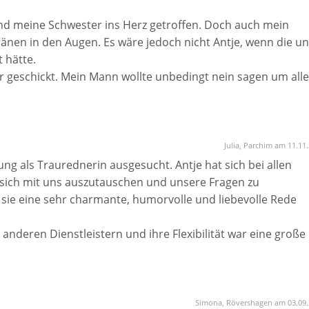
e uns tief berührt hat – auch unsere Gäste waren restlos
s, wie sensibel und charmant sie auch sensible Themen
und meine Schwester ins Herz getroffen. Doch auch mein
nden hat.
nen in den Augen. Es wäre jedoch nicht Antje, wenn die un
 hätte.
n Moment – wir hätten es uns nicht schöner wünschen könne
hr geschickt. Mein Mann wollte unbedingt nein sagen um alle
ezaubert.
Julia, Parchim am 11.11
ng als Traurednerin ausgesucht. Antje hat sich bei allen
sich mit uns auszutauschen und unsere Fragen zu
sie eine sehr charmante, humorvolle und liebevolle Rede
anderen Dienstleistern und ihre Flexibilität war eine große
eiratet haben.
er Trauung geschaffen. Vielen herzlichen Dank für alles!
!
Simona, Rövershagen am 03.09.