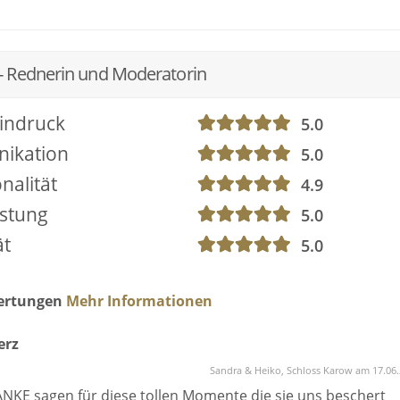
- Rednerin und Moderatorin
indruck
5.0
ikation
5.0
nalität
4.9
istung
5.0
ät
5.0
wertungen
Mehr Informationen
erz
Sandra & Heiko, Schloss Karow am 17.06
KE sagen für diese tollen Momente die sie uns beschert