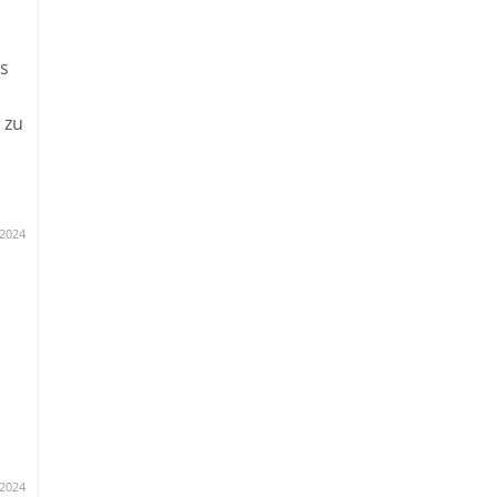
s
n!
 zu
.2024
2024