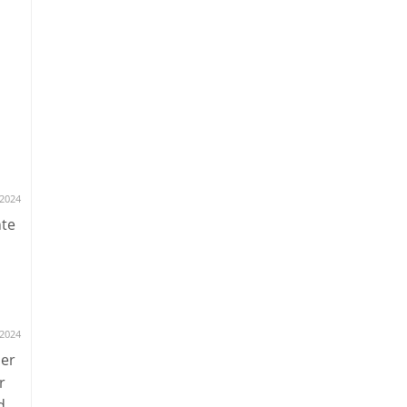
.2024
hte
2024
mer
r
d