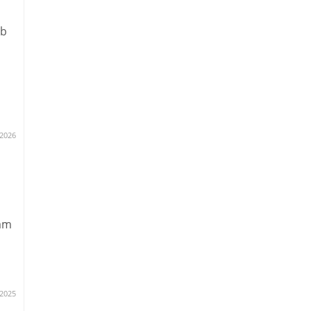
ob
für
.2026
 am
s
.2025