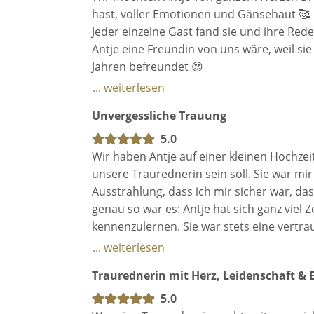
hast, voller Emotionen und Gänsehaut 🥰
Jeder einzelne Gast fand sie und ihre Rede
Antje eine Freundin von uns wäre, weil si
Jahren befreundet 😍
Ihre ruhige Stimme, die witzige Art in de
... weiterlesen
Wir sind so froh, dass Antje an unserem 
Unvergessliche Trauung
sie entscheiden 🥰
Fühle dich ganz lieb umarmt von uns 🤗
5.0
Sandra & Heiko 💞👰🏼‍♀️🤵🏼‍♂️
Wir haben Antje auf einer kleinen Hochzei
unsere Traurednerin sein soll. Sie war mi
Ausstrahlung, dass ich mir sicher war, d
genau so war es: Antje hat sich ganz vie
kennenzulernen. Sie war stets eine vertr
Tag der Trauung liebevoll begleitet und all
... weiterlesen
Standard - und das auf positivste Weise. Dan
Traurednerin mit Herz, Leidenschaft &
5.0