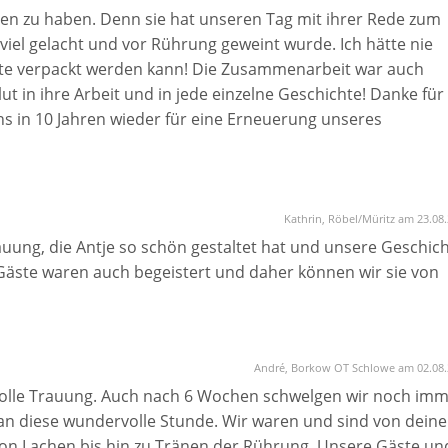
en zu haben. Denn sie hat unseren Tag mit ihrer Rede zum
viel gelacht und vor Rührung geweint wurde. Ich hätte nie
hte verpackt werden kann! Die Zusammenarbeit war auch
lut in ihre Arbeit und in jede einzelne Geschichte! Danke für
 uns in 10 Jahren wieder für eine Erneuerung unseres
 begeistert so wie auch all unsere Gäste es waren!
Kathrin, Röbel/Müritz am 23.08
auung, die Antje so schön gestaltet hat und unsere Geschic
e Gäste waren auch begeistert und daher können wir sie von
André, Borkow OT Schlowe am 02.08.
rvolle Trauung. Auch nach 6 Wochen schwelgen wir noch im
an diese wundervolle Stunde. Wir waren und sind von deine
, von Lachen bis hin zu Tränen der Rührung. Unsere Gäste un