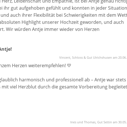
 Herz, Leidenschaft und Empathie, ist bei Antje genau richti
 ihr gut aufgehoben gefühlt und konnten in jeder Situatio
und auch ihrer Flexibilität bei Schwierigkeiten mit dem Wet
absoluten Highlight unserer Hochzeit geworden, und auch
rt. Wir würden Antje immer wieder von Herzen
Antje!
Vincent, Schloss & Gut Ulrichshusen am 20.06
anzem Herzen weiterempfehlen! 💛
glaublich harmonisch und professionell ab – Antje war stets
 mit viel Herzblut durch die gesamte Vorbereitung begleitet
 sofort eine vertraute Atmosphäre da – es fühlte sich an, 
in plaudern.
chreiblich schön. Antje hat eine emotionale, liebevolle und
Ines und Thomas, Gut Settin am 30.05