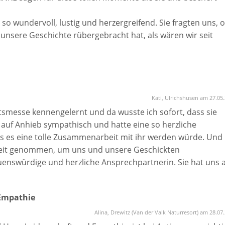
 so wundervoll, lustig und herzergreifend. Sie fragten uns, 
e unsere Geschichte rübergebracht hat, als wären wir seit
n richtigen Momenten, einfach nur der Wahnsinn 🙏🏼
wichtigsten Tag begleitet hat und würden uns immer wieder 
Kati, Ulrichshusen am 27.05
tsmesse kennengelernt und da wusste ich sofort, dass sie
r auf Anhieb sympathisch und hatte eine so herzliche
ass es eine tolle Zusammenarbeit mit ihr werden würde. Und
l Zeit genommen, um uns und unsere Geschickten
auenswürdige und herzliche Ansprechpartnerin. Sie hat uns
e mit ihrer Rede begeistert. Antje ist einfach alles andere al
ke, liebe Antje, für deine tolle Arbeit!!!
 Empathie
Alina, Drewitz (Van der Valk Naturresort) am 28.07