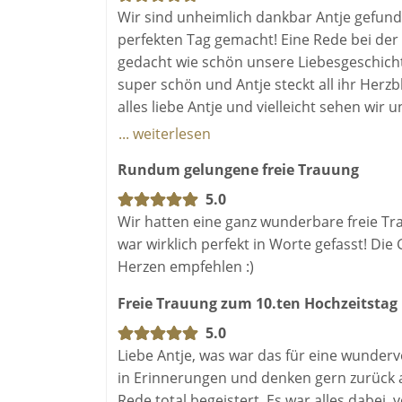
Wir sind unheimlich dankbar Antje gefund
perfekten Tag gemacht! Eine Rede bei der 
gedacht wie schön unsere Liebesgeschic
super schön und Antje steckt all ihr Herzb
alles liebe Antje und vielleicht sehen wir
Eheversprechens denn wir sind einfach nur
... weiterlesen
Rundum gelungene freie Trauung
5.0
Wir hatten eine ganz wunderbare freie Tr
war wirklich perfekt in Worte gefasst! Di
Herzen empfehlen :)
Freie Trauung zum 10.ten Hochzeitstag
5.0
Liebe Antje, was war das für eine wunde
in Erinnerungen und denken gern zurück 
Rede total begeistert. Es war alles dabei