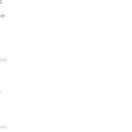
g.
n
ter
.2025
.
als
.2025