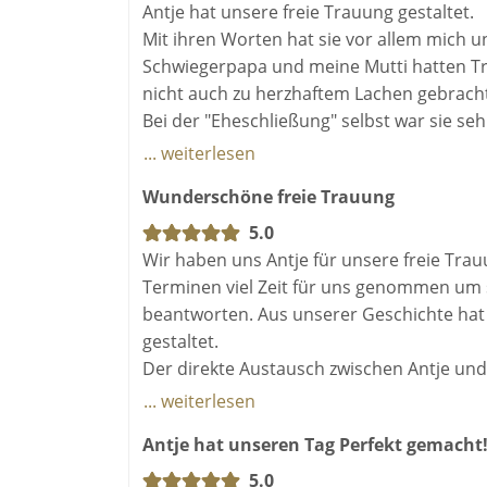
gleichzeitig humorvolle Rede gehalten, di
Antje hat unsere freie Trauung gestaltet.
begeistert! Besonders beeindruckt hat un
Mit ihren Worten hat sie vor allem mich 
unseres Lebens in die Zeremonie eingebu
Schwiegerpapa und meine Mutti hatten Trä
nicht auch zu herzhaftem Lachen gebracht
Liebe Antje, danke für diesen besondere
Bei der "Eheschließung" selbst war sie se
schocken, er konnte nicht 😁.
... weiterlesen
Antje hat uns einen wunderschönen Tag g
Wunderschöne freie Trauung
Vielen Dank dafür.
5.0
Wir haben uns Antje für unsere freie Trauu
Terminen viel Zeit für uns genommen um 
beantworten. Aus unserer Geschichte hat 
gestaltet.
Der direkte Austausch zwischen Antje und 
Erleichterung für uns, da wir mit Baby geh
... weiterlesen
Antje hat eine tolle Atmosphäre während d
Antje hat unseren Tag Perfekt gemacht
5.0