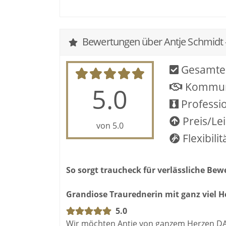
Bewertungen über Antje Schmidt 
Gesamte
Kommun
5.0
Professio
Preis/Le
von 5.0
Flexibilit
So sorgt traucheck für verlässliche Be
Grandiose Traurednerin mit ganz viel H
5.0
Wir möchten Antje von ganzem Herzen DAN