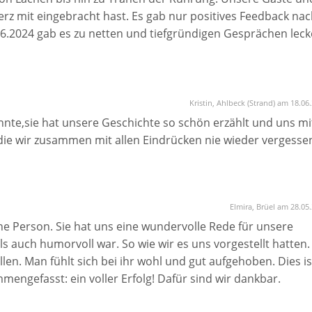
rz mit eingebracht hast. Es gab nur positives Feedback nac
06.2024 gab es zu netten und tiefgründigen Gesprächen leck
enn mit deiner Rede hast du unsere Freie Trauung zum 10.
gemacht.
! Danke dir!
Kristin, Ahlbeck (Strand) am 18.06
nnte,sie hat unsere Geschichte so schön erzählt und uns mi
die wir zusammen mit allen Eindrücken nie wieder vergesse
Elmira, Brüel am 28.05
ne Person. Sie hat uns eine wundervolle Rede für unsere
s auch humorvoll war. So wie wir es uns vorgestellt hatten.
len. Man fühlt sich bei ihr wohl und gut aufgehoben. Dies is
mengefasst: ein voller Erfolg! Dafür sind wir dankbar.