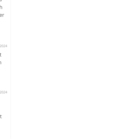
h
er
.2024
t
n
.2024
t