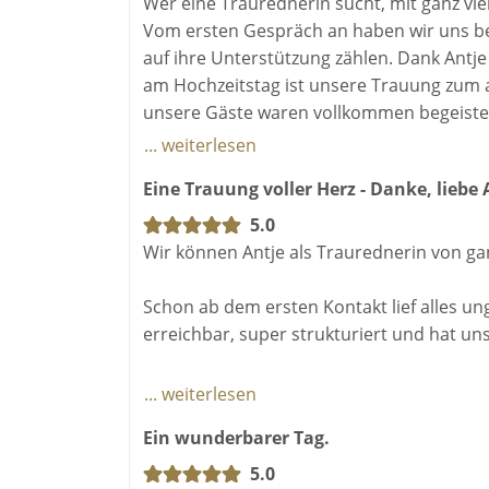
Wer eine Traurednerin sucht, mit ganz viel
Vom ersten Gespräch an haben wir uns bei
auf ihre Unterstützung zählen. Dank Antje 
am Hochzeitstag ist unsere Trauung zum 
unsere Gäste waren vollkommen begeiste
weiterempfehlen!✨☺️
... weiterlesen
Eine Trauung voller Herz - Danke, liebe 
5.0
Wir können Antje als Traurednerin von g
Schon ab dem ersten Kontakt lief alles un
erreichbar, super strukturiert und hat uns
Beim persönlichen Kennenlerngespräch war
... weiterlesen
würden wir mit einer langjährigen Freund
Ein wunderbarer Tag.
Die freie Trauung selbst war einfach unbes
5.0