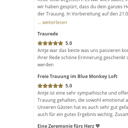
wir haben gespürt, dass du dein ganzes He
der Trauung. In Vorbereitung auf den 21.
Kuchen und Tee/Kaffee. Wir danken dir, d
... weiterlesen
Hochzeitstag zu unserer Traumhochzeit 
Traurede
Wir können Antje zu 110% weiterempfehlen
5.0
Antje war das beste was uns passieren ko
Christin & André Lüth
ihrer Rede schöne Erinnerung geschenkt 
werden
Freie Trauung im Blue Monkey Loft
5.0
Antje ist eine sehr sympathische und offe
Trauung gehalten, die sowohl emotional al
Unseren Gästen hat es auch sehr gut gefal
auch für ein gutes Ergebnis wichtig. Zusam
Eine Zeremonie fürs Herz 💚