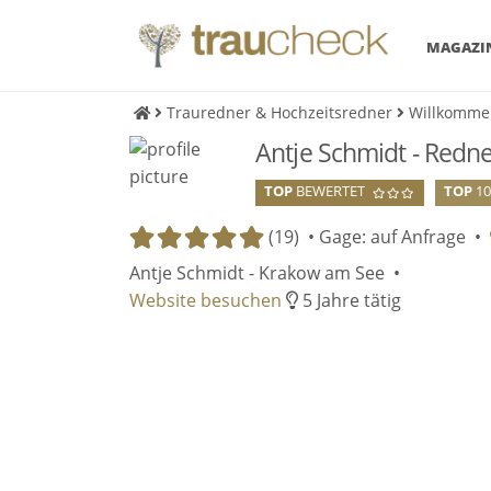
MAGAZI
Trauredner & Hochzeitsredner
Willkomme
Antje Schmidt - Redn
TOP
BEWERTET
TOP
1
(19) •
Gage: auf Anfrage
•
Antje Schmidt - Krakow am See •
Website besuchen
5 Jahre tätig
Einge
Einge
Indem Du auf diese Fläche
Indem Du auf diese Fläche