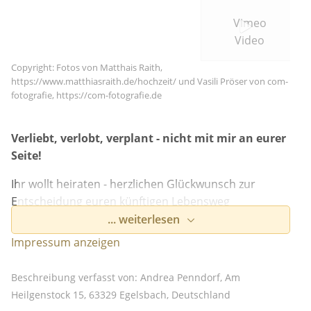
Vimeo
Video
Indem Du auf diese Fläche klickst,
Copyright: Fotos von Matthais Raith,
erklärst Du Dich damit einverstanden,
https://www.matthiasraith.de/hochzeit/ und Vasili Pröser von com-
dass eine Verbindung zu Vimeo
fotografie, https://com-fotografie.de
hergestellt wird.
Verliebt, verlobt, verplant - nicht mit mir an eurer
Seite!
Ihr wollt heiraten - herzlichen Glückwunsch zur
Weitere Informationen zum Datenschutz bei
Entscheidung euren künftigen Lebensweg
„Vimeo“ findest Du
gemeinsam beschreiten zu wollen.
... weiterlesen
in der
Datenschutzerklärung
des Anbieters.
Impressum anzeigen
Eine aufregende und zuweilen stressige
Planungsreise liegt vor euch. Nicht so mit mir an
Beschreibung verfasst von: Andrea Penndorf, Am
eurer Seite!
Heilgenstock 15, 63329 Egelsbach, Deutschland
Ich stehe euch bei allen kleinen und großen Belangen