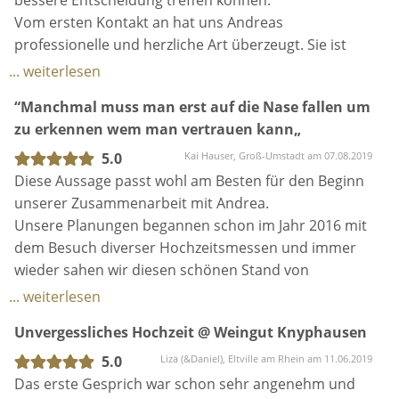
bessere Entscheidung treffen können.
Vom ersten Kontakt an hat uns Andreas
professionelle und herzliche Art überzeugt. Sie ist
super organisiert und denkt einfach an alles.
... weiterlesen
“Manchmal muss man erst auf die Nase fallen um
Aufgrund von Corona mussten wir 3 Monate vor der
zu erkennen wem man vertrauen kann„
Hochzeit die ganze Planung, Locations und Gästeliste
umschmeißen. Es waren nervenaufreibende Wochen
5.0
Kai Hauser, Groß-Umstadt am 07.08.2019
mit täglichen Auf und Abs. Auch da stand uns Andrea
Diese Aussage passt wohl am Besten für den Beginn
jederzeit mit guten Ratschlägen, Hinweisen und
unserer Zusammenarbeit mit Andrea.
einem offenen Ohr zur Zeit. Sie war immer für uns
Unsere Planungen begannen schon im Jahr 2016 mit
erreichbar und sie wurde zu meiner engsten
dem Besuch diverser Hochzeitsmessen und immer
Vertrauten während der Hochzeitsplanung.
wieder sahen wir diesen schönen Stand von
Hochzeitsplanung perfekt. Doch für eine
... weiterlesen
Da ich selbst recht perfektionistisch veranlagt bin,
gemeinsame Planung haben wir uns erst im Jahr
Unvergessliches Hochzeit @ Weingut Knyphausen
fällt es mir normalerweise schwer, Dinge aus der
2017 entschieden und die Entscheidung war
Hand zu geben. Bei Andrea war dies gar nicht der
PERFEKT.
5.0
Liza (&Daniel), Eltville am Rhein am 11.06.2019
Fall. Wir wussten, dass wir uns zu 1000% auf sie
Mit Andrea gewinnt man eine Dienstleisterin, welche
Das erste Gesprich war schon sehr angenehm und