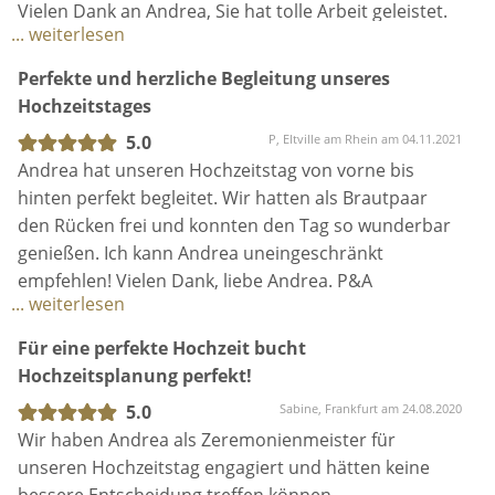
Vielen Vielen Dank nochmals für Dein Engagement
Vielen Dank an Andrea, Sie hat tolle Arbeit geleistet.
... weiterlesen
und Deine fantastische Art Dinge zu planen und uns,
mitunter, den schönsten Tag unseres Leben zu
Perfekte und herzliche Begleitung unseres
ermöglichen.
Hochzeitstages
An alle Paare die unentschlossen sind: In unseren
5.0
P, Eltville am Rhein am 04.11.2021
Augen, kann es keiner besser als Andrea.
Andrea hat unseren Hochzeitstag von vorne bis
hinten perfekt begleitet. Wir hatten als Brautpaar
den Rücken frei und konnten den Tag so wunderbar
genießen. Ich kann Andrea uneingeschränkt
empfehlen! Vielen Dank, liebe Andrea. P&A
... weiterlesen
Für eine perfekte Hochzeit bucht
Hochzeitsplanung perfekt!
5.0
Sabine, Frankfurt am 24.08.2020
Wir haben Andrea als Zeremonienmeister für
unseren Hochzeitstag engagiert und hätten keine