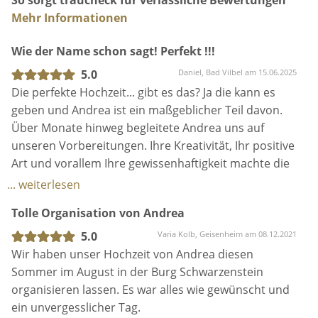
Mehr Informationen
Ich freue mich auf euch!
Wie der Name schon sagt! Perfekt !!!
Herzliche Grüße
5.0
Daniel, Bad Vilbel am 15.06.2025
Die perfekte Hochzeit... gibt es das? Ja die kann es
geben und Andrea ist ein maßgeblicher Teil davon.
eure Andrea
Über Monate hinweg begleitete Andrea uns auf
unseren Vorbereitungen. Ihre Kreativität, Ihr positive
Art und vorallem Ihre gewissenhaftigkeit machte die
Vorbereitung für uns zu einem enstpannten und
... weiterlesen
vorallem angenehmen Erlebnis. Nicht nur die
Tolle Organisation von Andrea
Zeremonie und der große Tag sind entscheidend,
sondern die minutiöse, monatelange
5.0
Varia Kolb, Geisenheim am 08.12.2021
Vorbereitungszeit.
Wir haben unser Hochzeit von Andrea diesen
Ohne Andrea, hätten wir unsere Hochzeit nicht
Sommer im August in der Burg Schwarzenstein
planen können, wichtiger noch: ohne Andrea hätten
organisieren lassen. Es war alles wie gewünscht und
wir nicht die Freude daran gehabt.
ein unvergesslicher Tag.