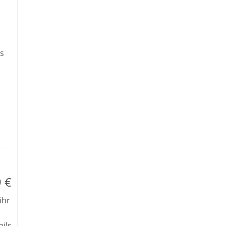
s
 €
ihr
ils