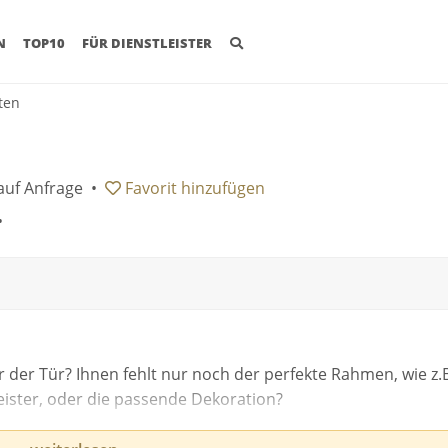
(CURRENT)
N
TOP10
FÜR DIENSTLEISTER
iten
auf Anfrage
•
Favorit
hinzufügen
•
r der Tür? Ihnen fehlt nur noch der perfekte Rahmen, wie z.B
leister, oder die passende Dekoration?