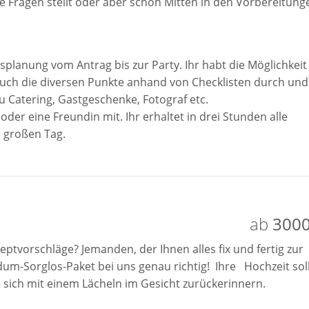
iese Fragen stellt oder aber schon Mitten in den Vorbereitung
splanung vom Antrag bis zur Party. Ihr habt die Möglichkeit
 Euch die diversen Punkte anhand von Checklisten durch und
u Catering, Gastgeschenke, Fotograf etc.
er eine Freundin mit. Ihr erhaltet in drei Stunden alle
 großen Tag.
ab
3000
eptvorschläge? Jemanden, der Ihnen alles fix und fertig zur
um-Sorglos-Paket bei uns genau richtig! Ihre Hochzeit sol
e sich mit einem Lächeln im Gesicht zurückerinnern.