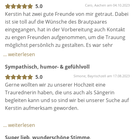
ganzen Saal gefühlstechnisch aufgewühlt,
5.0
Caro, Aachen am 04.10.2023
mitgenommen und wieder abgeholt. Kein Auge blieb
Kerstin hat zwei gute Freunde von mir getraut. Dabei
trocken, vor Lachen und vor Weinen.
ist sie toll auf die Wünsche des Brautpaares
Auch bei der Vorbereitung sorgte Kerstin dafür, dass
eingegangen, hat in der Vorbereitung auch Kontakt
wir durchweg ein gutes Gefühl hatten. Wir wussten,
zu engen Freunden aufgenommen, um die Trauung
sie ist mit Herzblut und Einsatz dabei und stand uns
möglichst persönlich zu gestalten. Es war sehr
bei jeder Nachfrage mit einem offenen Ohr zur Seite.
berührend mit der perfekten Priese Humor - kein
... weiterlesen
Sie ist auf unsere Wünsche eingegangen und wir
Auge blieb trocken, eine der schönsten Trauungen,
Sympathisch, humor- & gefühlvoll
haben uns immer gut aufgehoben gefühlt. Sie hat
denen ich beiwohnen durfte!
auf alle Kleinigkeiten für die Trauung geachtet,
5.0
Simone, Bayrischzell am 17.08.2023
mitgedacht und die Gespräche mit ihr waren immer
Gerne wollten wir zu unserer Hochzeit eine
eine ganz besondere Zeit in der
Traurednerin haben, die uns auch als Sängerin
Hochzeitsvorbereitung. Sie machte uns mit ihren
begleiten kann und so sind wir bei unserer Suche auf
Fragen bewusst, worauf es uns ankommt- auch für
Kerstin aufmerksam geworden.
die Trauung.
Ihre tolle Stimme, ihre positive und sympathische
Durch ihre unfassbar sympathische Art hat Kerstin
... weiterlesen
Ausstrahlung, ihre authentische und ehrliche Art
uns beim ersten Kennenlerntreffen sofort überzeugt
und die perfekt auf uns abgestimmte Trauung
Super lieb, wunderschöne Stimme,