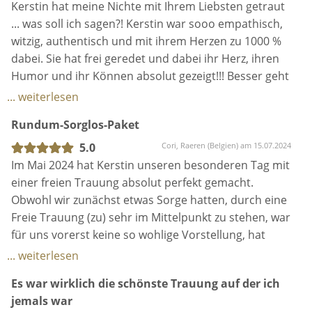
ihrem Kollegen Fabian (Klavier) eigens für uns
Kerstin hat meine Nichte mit Ihrem Liebsten getraut
eingeübt haben.
... was soll ich sagen?! Kerstin war sooo empathisch,
witzig, authentisch und mit ihrem Herzen zu 1000 %
Alles in allem war es einfach perfekt für uns! All
dabei. Sie hat frei geredet und dabei ihr Herz, ihren
unsere Gäste waren begeistert und auch die "ältere
Humor und ihr Können absolut gezeigt!!! Besser geht
Generation" hat nun einen Eindruck davon
nicht, es war wunderbar! 🥰
... weiterlesen
bekommen, wie persönlich und emotional eine freie
Rundum-Sorglos-Paket
Trauung sein kann und welch schöne Alternative dies
zu einer kirchlichen Trauung ist.
5.0
Cori, Raeren (Belgien) am 15.07.2024
Im Mai 2024 hat Kerstin unseren besonderen Tag mit
Wir danken Kerstin von ganzem Herzen, dass sie
einer freien Trauung absolut perfekt gemacht.
diese wundervolle Aufgabe übernommen und
Obwohl wir zunächst etwas Sorge hatten, durch eine
unseren Tag dadurch unvergesslich gemacht hat!
Freie Trauung (zu) sehr im Mittelpunkt zu stehen, war
für uns vorerst keine so wohlige Vorstellung, hat
Kerstin es geschafft uns ein rundum gutes Gefühl zu
... weiterlesen
geben. Von Beginn an war sie all unseren Sorgen,
Es war wirklich die schönste Trauung auf der ich
Ideen und Vorstellungen gegenüber aufgeschlossen
jemals war
und stand uns jederzeit mit Rat und Tat zur Seite.