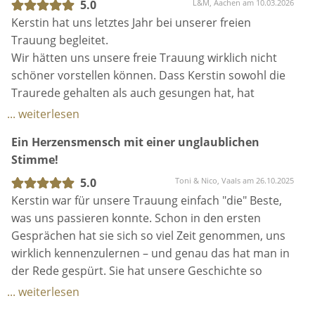
den passenden Momenten haben die Lieder zu
aufgehoben gefühlt.
5.0
L&M, Aachen am 10.03.2026
Danke Kerstin für diese wunderschöne Trauung und
Tränen gerührt und am Ende haben die Gäste im
Die Rede war individuell und wunderschön gestaltet,
Kerstin hat uns letztes Jahr bei unserer freien
den tollen Sektempfang!🫶🏻
Chor mitgesungen.
genau auf uns zugeschnitten - im richtigen Maß
Trauung begleitet.
Dank Kerstin bleibt unsere Hochzeit für uns ein
locker/lustig, aber auch emotional. Nicht nur wir,
Wir hätten uns unsere freie Trauung wirklich nicht
unvergesslich schöner Tag.
sondern auch unsere Gäste waren restlos
schöner vorstellen können. Dass Kerstin sowohl die
Danke für diese wunderschönen Erinnerungen liebe
begeistert.
Traurede gehalten als auch gesungen hat, hat
Kerstin 🤍
Wer eine ganz besondere freie Trauung erleben
unsere Trauung unglaublich besonders gemacht –
... weiterlesen
möchte, ist bei Kerstin richtig aufgehoben.
und beides hat uns (und auch unsere Gäste) total
Ein Herzensmensch mit einer unglaublichen
berührt.
Stimme!
Vom ersten Kontakt über die ganze Vorbereitung bis
5.0
Toni & Nico, Vaals am 26.10.2025
zum großen Tag haben wir uns jederzeit super wohl
Kerstin war für unsere Trauung einfach "die" Beste,
gefühlt. Alles war sehr entspannt, herzlich und
was uns passieren konnte. Schon in den ersten
persönlich. Besonders schön fanden wir, dass
Gesprächen hat sie sich so viel Zeit genommen, uns
Kerstin auch Freunde und Familie mit einbezogen
wirklich kennenzulernen – und genau das hat man in
hat – dadurch wurde die Trauung noch individueller
der Rede gespürt. Sie hat unsere Geschichte so
und persönlicher.
erzählt, echt, gefühlvoll und gleichzeitig mit genau
... weiterlesen
dem kölschen Humor, der uns ausmacht. Unsere