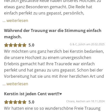
herzlich gestaltete Rede haben unseres Hochzeit zu
danken. Ohne dich wäre dieser / unser Tag niemals
Trauung und Gesang gemacht, es hat allen super
etwas ganz Besonderen gemacht. Die Rede hat
so perfekt gewesen wie er gewesen ist . Danke für
gefallen! "Leider" heiraten wir ja nur einmal, aber
einfach perfekt zu uns gepasst, persönlich,
deine ganze Arbeit und die Trauung . Sabrina Tobi
sonst würden wir das sofort wieder mit Kerstin
emotional und mit genau dem richtigen Maß an
... weiterlesen
fynni und Mara ❤️
machen :)
Humor. Auch unsere Gäste waren begeistert, wie Du
Während der Trauung war die Stimmung einfach
es geschafft hast unsere Geschichte zu erzählen als
magisch.
wärst Du dabei gewesen. Vielen vielen Dank für
diesen unvergesslichen Moment! :)
5.0
G & C, Jülich am 20.02.2025
Wir möchten uns ganz herzlich bei Kerstin bedanken,
die unsere Hochzeit zu einem unvergesslichen
Erlebnis gemacht hat! Ihre Traurede war einfach
perfekt und hat genau zu uns gepasst. Schon bei der
Vorbereitung hat sie uns mit ihrer herzlichen Art und
Professionalität überzeugt. Besonders beeindruckt
... weiterlesen
hat uns, wie offen sie für unsere Wünsche war. Sie
Kerstin ist jeden Cent wert!!♥️
war bereit, zwei komplett neue Rituale aus der
tamilischen Kultur kennenzulernen und diese in die
5.0
Chiara, Aachen am 18.11.2024
Trauung einzubinden – das war für uns ein absolutes
Wir hatten eine so so wunderschöne Freie Trauung