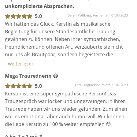
und wir sind im Nachhinein unglaublich dankbar,
machen sie zu der besten Wahl für Eure
unkomplizierte Absprachen.
dass sie unsere freie Trauung perfekt ausgestaltet
Traurednerin!
hat.
5.0
Sarah Poßberg, Aachen am 01.08.2023
Wir hatten das Glück, Kerstin als musikalische
Sie hat sich bei den Vorab-Gesprächen immer sehr
Begleitung für unsere Standesamtliche Trauung
viel Zeit genommen, uns kennenzulernen und unsere
gewinnen zu können. Neben ihrer sympathischen,
Geschichte zu verstehen. So entstand nicht nur eine
freundlichen und offenen Art, verzauberte sie nicht
humorvolle, sondern auch super persönliche und
nur uns als Brautpaar, sondern begeisterte die
emotionale Rede, bei der kaum ein Auge trocken
gesamte Hochzeitsgesellschaft mit ihrem Gesang.
... weiterlesen
blieb.
Kerstin transportierte sehrt viel Gefühl und
Mega Traurednerin 😊
Emotionen mit ihrer Stimme, sodass kaum ein Auge
Auch bei der Liederauswahl war sie super flexibel
trocken blieb.
5.0
Utta, Tagmersheim am 31.07.2023
und wir konnten hier unsere eigenen Wünsche
Anders als ursprünglich geplant, musste aus
Kerstin ist eine super sympathische Person! Das
einbringen, welche sie mit ihrer schönen Stimme
organisatorischen Gründen die musikalische
Traugespräch war locker und ungezwungen. In ihrer
dann gefühlvoll umgesetzt hat.
Begleitung räumlich (von innen nach außen) verlegt
Traurede haben wir uns wieder gefunden. Zum einen
werden, was für Kerstin überhaupt kein Problem
war es emotional, aber auch humorvoll! Wir können
Einige der Gäste meinten, sie werden an Kerstin
darstellte. Zudem ist sie auf alle individuellen
die liebe Kerstin zu 100 % weiter empfehlen 😊
zurückdenken, wenn sie ihre eigene Hochzeit planen.
Wünsche von uns eingegangen!
A bis Z = 1 mit *