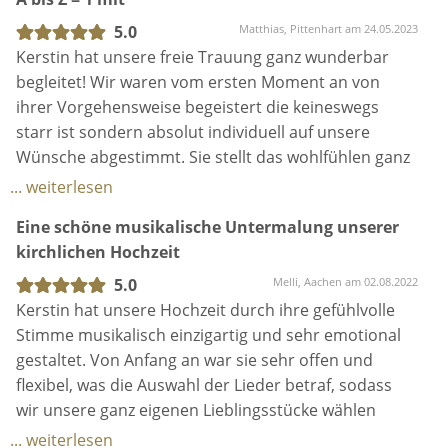
Aber auch auf diesen Weg können wir Kerstin als
Kerstin ist und bleibt die erste Wahl, sodass wir sie
Traurednerin absolut empfehlen!
ohne Zweifel weiterempfehlen können!
5.0
Matthias, Pittenhart am 24.05.2023
Kerstin hat unsere freie Trauung ganz wunderbar
begleitet! Wir waren vom ersten Moment an von
ihrer Vorgehensweise begeistert die keineswegs
starr ist sondern absolut individuell auf unsere
Wünsche abgestimmt. Sie stellt das wohlfühlen ganz
weit oben an.
... weiterlesen
Eine schöne musikalische Untermalung unserer
Mit ihrer freundlichen Art hat Kerstin auch ganz
kirchlichen Hochzeit
schnell die Gäste begeistert.
5.0
Melli, Aachen am 02.08.2022
Kerstin hat unsere Hochzeit durch ihre gefühlvolle
Stimme musikalisch einzigartig und sehr emotional
gestaltet. Von Anfang an war sie sehr offen und
flexibel, was die Auswahl der Lieder betraf, sodass
wir unsere ganz eigenen Lieblingsstücke wählen
konnten. Ob Livebegleitung oder
... weiterlesen