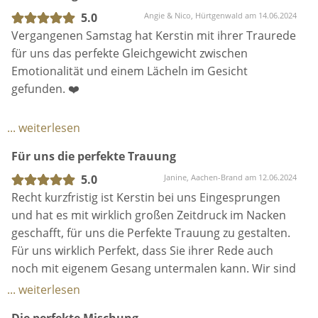
humorvolle, persönliche und lockere Art war für uns
5.0
Angie & Nico, Hürtgenwald am 14.06.2024
genau das richtige.
Vergangenen Samstag hat Kerstin mit ihrer Traurede
für uns das perfekte Gleichgewicht zwischen
Wir sind dankbar, dass der Zufall unsere Wege
Emotionalität und einem Lächeln im Gesicht
gekreuzt hat und wir Kerstin als unsere Traurednerin
gefunden. ❤️
an unserer Seiten hatten.
Wir können Sie jedem nur dringend ans Herz legen :)
Schon beim ersten Kennenlernen per Videocall war
... weiterlesen
schnell klar, dass Kerstin die lockere und
Für uns die perfekte Trauung
aufgeschlossenen Art, die wir beide haben, mit uns
teilt. Wir konnten uns unsere Trauung super mit ihr
5.0
Janine, Aachen-Brand am 12.06.2024
vorstellen. 😜
Recht kurzfristig ist Kerstin bei uns Eingesprungen
und hat es mit wirklich großen Zeitdruck im Nacken
Am Tag der Trauung war sie so früh da, dass keine
geschafft, für uns die Perfekte Trauung zu gestalten.
Hektik entstehen konnte und noch viel Luft für
Für uns wirklich Perfekt, dass Sie ihrer Rede auch
Smalltalk mit den Gästen blieb. Die Trauzeugen
noch mit eigenem Gesang untermalen kann. Wir sind
hatten ja einen super Detaillierten Ablaufplan im
unendlich dankbar, dass alles so toll lief und Kerstin
... weiterlesen
voraus bekommen, sodass keine Fragen mehr offen
unseren Tag einfach Perfekt gemacht hat.