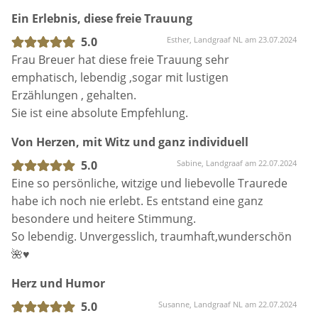
Gänsehaut, wenn wir an die freie Trauung
Ein Erlebnis, diese freie Trauung
zurückdenken!
5.0
Esther, Landgraaf NL am 23.07.2024
Vorab haben wir uns getroffen und mehrere
Frau Breuer hat diese freie Trauung sehr
Stunden lang unsere Beziehung Revue passieren
emphatisch, lebendig ,sogar mit lustigen
lassen. Das hat sehr viel Spaß gemacht und wir
Erzählungen , gehalten.
haben dabei viel gelacht. Wir konnten an dem Ablauf
Sie ist eine absolute Empfehlung.
der Trauung mitwirken und aus einem Repertoire an
Von Herzen, mit Witz und ganz individuell
Ritualen auswählen. Unsere Eheversprechen
konnten wir Kerstin vorab schicken und sie hat uns
5.0
Sabine, Landgraaf am 22.07.2024
Verbesserungstipps gegeben.
Eine so persönliche, witzige und liebevolle Traurede
habe ich noch nie erlebt. Es entstand eine ganz
Die musikalische Begleitung während der freien
besondere und heitere Stimmung.
Trauung war wunderschön! Kerstin hat eine
So lebendig. Unvergesslich, traumhaft,wunderschön
fantastische Stimme und die Versionen der
🌺♥️
ausgesuchten Lieder waren absolut perfekt. Auch
Herz und Humor
dort konnten wir aus einem Repertoire auswählen
und auch selbst Lieder nennen, die Kerstin dann mit
5.0
Susanne, Landgraaf NL am 22.07.2024