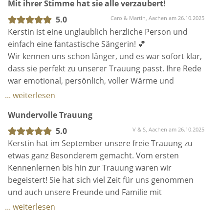
Mit ihrer Stimme hat sie alle verzaubert!
Die Zeremonie selbst war eine richtig schöne
Gäste haben gelacht, geweint und jedes Wort
Mischung aus emotionalen, herzlichen und
aufgesogen. Ihr Gesang – pure Emotion, mitten ins
5.0
Caro & Martin, Aachen am 26.10.2025
humorvollen Passagen- ganz locker, leicht und
Herz, ganz ganz tolle Stimmung. Kerstin hat diesen
Kerstin ist eine unglaublich herzliche Person und
trotzdem total berührend. Genau so, wie wir es uns
Moment für uns unvergesslich gemacht. Ein
einfach eine fantastische Sängerin! 💕
gewünscht haben.
Herzensmensch mit einer unglaublichen Stimme!
Wir kennen uns schon länger, und es war sofort klar,
Danke❤️Danke, LG Toni&Nico
dass sie perfekt zu unserer Trauung passt. Ihre Rede
Auch unsere Gäste waren total begeistert und haben
war emotional, persönlich, voller Wärme und
uns danach noch oft auf die Trauung angesprochen.
Humor– genau so, wie wir es uns gewünscht haben.
... weiterlesen
Und mit ihrer Stimme hat sie alle verzaubert! Unsere
Wir sind sehr froh, dass Kerstin uns an diesem Tag
Wundervolle Trauung
Gäste waren sich einig: besser hätte man es nicht
begleitet hat und können sie wirklich von Herzen
machen können🎶
5.0
V & S, Aachen am 26.10.2025
weiterempfehlen! ❤️
Danke, liebe Kerstin, dass du unseren Tag so
Kerstin hat im September unsere freie Trauung zu
besonders gemacht hast! 🥰
etwas ganz Besonderem gemacht. Vom ersten
Kennenlernen bis hin zur Trauung waren wir
Liebe Grüße von Caro und Martin
begeistert! Sie hat sich viel Zeit für uns genommen
und auch unsere Freunde und Familie mit
einbezogen – das hat uns sehr berührt. Noch beim
... weiterlesen
Sektempfang wurde Kerstin von unseren Freunden