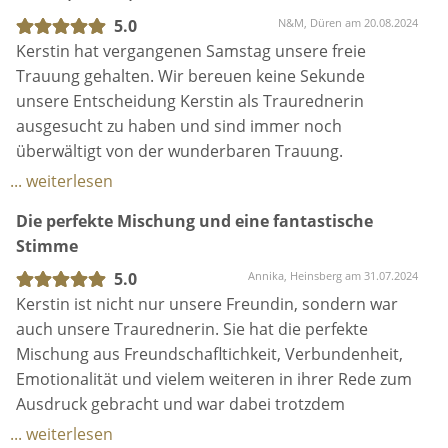
quatscht. 🥹 Sie setzte unsere Wünsche um und war
5.0
N&M, Düren am 20.08.2024
mit Rat und Tat an unserer Seite.
Kerstin hat vergangenen Samstag unsere freie
Kerstin hat so viel Herz und Seele in unsere freie
Trauung gehalten. Wir bereuen keine Sekunde
Trauung gesteckt. ❤️ Es war persönlich, emotional
unsere Entscheidung Kerstin als Traurednerin
und humorvoll. Obwohl sie uns vorher nicht kannte,
ausgesucht zu haben und sind immer noch
hat man den Eindruck gewonnen sie hätte die
überwältigt von der wunderbaren Trauung.
ganzen 15 Jahre Beziehung miterlebt und erzählte
Durch ihre offene, zugewandte, professionelle und
... weiterlesen
von uns auch genauso in ihrer Traurede. Wir hätten
humorvolle Art hat Kerstin uns alle begeistert.
Die perfekte Mischung und eine fantastische
uns es nicht besser ausmalen können und sind
Abgerundet durch den wundschönen Gesang, war
Stimme
unendlich dankbar, was du aus diesem Tag für uns
die Trauung für uns einfach perfekt!
gezaubert hast liebe Kerstin. ❤️🫶🏼 Wir können
Ein großes DANKE von uns!
5.0
Annika, Heinsberg am 31.07.2024
jedem nur empfehlen Kerstin als Traurednerin
Kerstin ist nicht nur unsere Freundin, sondern war
auszuwählen.
auch unsere Traurednerin. Sie hat die perfekte
Mischung aus Freundschafltichkeit, Verbundenheit,
Emotionalität und vielem weiteren in ihrer Rede zum
Ausdruck gebracht und war dabei trotzdem
hochprofessionell. Wir bekommen jetzt noch
... weiterlesen