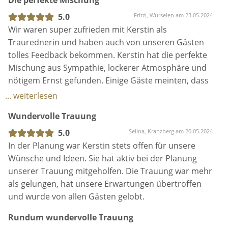
Die perfekte Mischung
waren.
5.0
Fritzi, Würselen am 23.05.2024
Kerstin hat mit ihrem Fragebogen und dem
Wir waren super zufrieden mit Kerstin als
intensiven Vorgespräch ganz viele Sachen aus uns
Traurednerin und haben auch von unseren Gästen
heraus gekitzelt und man merkte der Rede an, wie
tolles Feedback bekommen. Kerstin hat die perfekte
viel Zeit und Liebe in ihrer Arbeit steckt. Vor allem
Mischung aus Sympathie, lockerer Atmosphäre und
hat sie uns aber auch mit Dingen überrascht, denn
nötigem Ernst gefunden. Einige Gäste meinten, dass
nicht alle Infos kamen von uns.
es wirke, als würde sie uns schon ewig kennen und
... weiterlesen
Egal ob persönliche Eheversprechen, Rituale die
dieses Gefühl hat sie uns auch gegeben. Danke dir,
auch für sie neu waren, persönliche Worte von
Wundervolle Trauung
Kerstin für die wundervolle Zeremonie!
besonderen Menschen oder der Gesang vom
5.0
Selina, Kranzberg am 20.05.2024
Trauzeugen. Alles zusammen hat durch ihre Worte
In der Planung war Kerstin stets offen für unsere
perfekt harmoniert und eine für uns unvergessliche
Wünsche und Ideen. Sie hat aktiv bei der Planung
Zeremonie ergeben. 🫶
unserer Trauung mitgeholfen. Die Trauung war mehr
als gelungen, hat unsere Erwartungen übertroffen
Danke für diesen tollen Moment an dich! Er wird uns
und wurde von allen Gästen gelobt.
immer in Erinnerung bleiben. 🥰
Rundum wundervolle Trauung