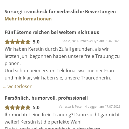
Das kann natürlich ein Song sein, mit dem ihr was
So sorgt traucheck für verlässliche Bewertungen
Besonderes verbindet, das darf aber auch einfach n
Mehr Informationen
schönes oder auch lustiges Lied ohne spezielle
Bedeutung sein. Das finden wir gemeinsam raus!
Fünf Sterne reichen bei weitem nicht aus
Egal, ob ihr euch Live-Gesang mit Instrumental-
5.0
Eddie, Neukirchen-Vluyn am 19.07.2026
Playbacks oder mit professioneller Live-Begleitung
Wir haben Kerstin durch Zufall gefunden, als wir
wünscht –
Mit Euren Vorstellungen und Wünschen
letzten Juni begonnen haben unsere freie Trauung zu
zauber ich euch ganz besondere und persönliche
planen.
Erinnerungen an euren großen Tag! <3
Und schon beim ersten Telefonat war meiner Frau
und mir klar, wir haben sie, unsere Traurednerin.
Ich freue mich riesig, euch ganz unverbindlich
Ihre offene, lustige und einfach rundum positive
kennenzulernen. 😊 💌: info@kerstinbreuer.com
... weiterlesen
Ausstrahlung, gepaart mit ihrer unfassbar tollen
Persönlich, humorvoll, professionell
Gesangsstimme haben uns einfach umgehauen.
5.0
Vanessa & Peter, Nideggen am 17.07.2026
Auch hat sie uns direkt offen und ehrlich Feedback
Ihr möchtet eine freie Trauung? Dann sucht gar nicht
gegeben. Welches Ritual kann gut klappen, was kann
weiter! Kerstin ist die perfekte Wahl.
zu langatmig sein. Und das war für uns unheimlich