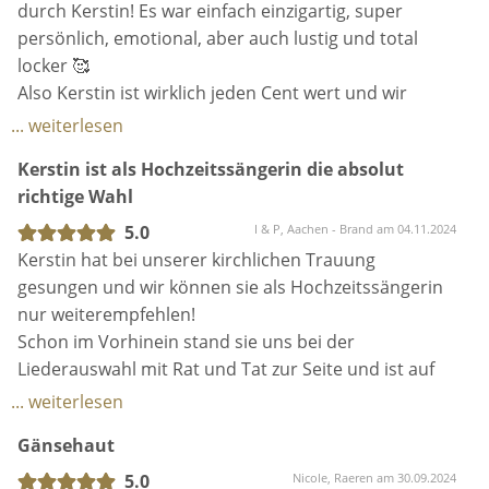
Herzensanliegen, und sie hat es mit so viel Respekt
durch Kerstin! Es war einfach einzigartig, super
und Hingabe umgesetzt.
persönlich, emotional, aber auch lustig und total
locker 🥰
Während der Trauung selbst war die Stimmung
Also Kerstin ist wirklich jeden Cent wert und wir
einfach magisch. Viele unserer Gäste haben später
hätten niemals gedacht, dass es uns so gut gefallen
... weiterlesen
gesagt, es wirkte, als wäre Kerstin eine langjährige
wird 🤭😅
Kerstin ist als Hochzeitssängerin die absolut
Freundin von uns, weil ihre Rede so persönlich,
richtige Wahl
angenehm und locker war. Sie hat genau die
Also noch mal ein herzliches Dankeschön an dich
richtigen Worte gefunden, die unsere Geschichte
liebe Kerstin! Du bist toll! 🫶🏼😘
5.0
I & P, Aachen - Brand am 04.11.2024
und unsere Beziehung perfekt beschrieben haben.
Kerstin hat bei unserer kirchlichen Trauung
gesungen und wir können sie als Hochzeitssängerin
Ein weiteres Highlight war ihr wunderschöner
nur weiterempfehlen!
Gesang. Vor allem das anspruchsvolle Lied von Nina
Schon im Vorhinein stand sie uns bei der
Simone hat sie mit so viel Gefühl und Ausdruck
Liederauswahl mit Rat und Tat zur Seite und ist auf
vorgetragen.
unsere individuellen (Lieder-)wünsche eingegangen.
... weiterlesen
Kerstin bietet ebenfalls Live-Begleitung am Klavier (in
Kerstin hat unsere Erwartungen bei weitem
Gänsehaut
unserem Fall mit dem lieben Fabian) an und das
übertroffen. Man merkt einfach, dass sie mit
haben wir zum Glück auch genutzt! Dadurch wurden
5.0
Nicole, Raeren am 30.09.2024