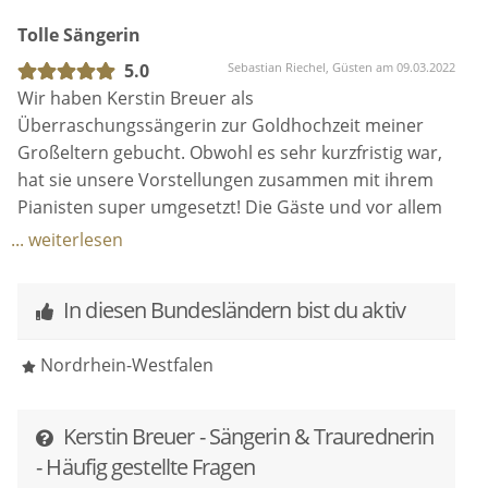
Instrumentalversionen - wir hatten die freie Wahl
Tolle Sängerin
und konnten so für uns entscheiden, was am besten
passt. Die Organisation und der Kontakt verliefen
5.0
Sebastian Riechel, Güsten am 09.03.2022
absolut zuverlässig und reibungslos, sodass wir uns
Wir haben Kerstin Breuer als
am großen Tag um nichts kümmern mussten und für
Überraschungssängerin zur Goldhochzeit meiner
jegliches Equipment gesorgt war. Wir sind begeistert,
Großeltern gebucht. Obwohl es sehr kurzfristig war,
wie Kerstin die Trauung durch ihre warme und
hat sie unsere Vorstellungen zusammen mit ihrem
ausdrucksstarke Stimme zu etwas ganz Besonderem
Pianisten super umgesetzt! Die Gäste und vor allem
gemacht hat und damit nicht nur uns sondern auch
auch meine Großeltern waren begeistert von ihrem
... weiterlesen
unseren Gästen Gänsehaut gezaubert hat.
gefühlvollen Auftritt!
In diesen Bundesländern bist du aktiv
Nordrhein-Westfalen
Kerstin Breuer - Sängerin & Traurednerin
- Häufig gestellte Fragen