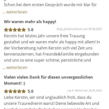
Schon bei dem ersten Gespräch wurde mir klar für
Kerstin steckt da weit mehr hinter . Kerstin hat sich
... weiterlesen
unsere gesamte Geschichte angehört. Hat Freunde
Wir waren mehr als happy!
und Familie über uns befragt. Wünsche und Ideen
für die Trauung eingebracht. Wir haben und durch
5.0
Anja, Johannesbrunn am 05.06.2025
die Idee von Kerstin für ein sandritual entschieden
Kerstin hat letztes Jahr unsere freie Trauung
und ich kann sagen wir haben eine Erinnerung für
gestaltet und wir waren mehr als happy mit allem! In
die Ewigkeit mit diesem sandglas geschaffen 🥰
der Vorbereitung nahm Kerstin sich viel Zeit uns
selbst als sich im Februar nochmal unsere Familie
kennenzulernen, hat Freunde&Familie eingebunden
erweitert hat hat Kerstin nochmals von sich aus
und uns so eine super schöne, persönliche und
nachgefragt "ey erzählt doch mal wie ist es jetzt zu 4 ?
lustige Traurede halten können. Sehr hilfreich waren
... weiterlesen
" .
auch die Tipps zum generellen Ablauf und mögliche
Vielen vielen Dank für diesen unvergesslichen
Auch ein Song der uns viel bedeutet hat wurde vom
Ritualen, da hat sie uns super an die Hand
Moment! :)
Kerstin einstudiert und bei unserer Trauung
genommen und uns unterstützt, alles so zu
gesungen . Für uns war die Trauung einfach nur
gestalten, wie es für uns passt.
5.0
J & P, Willich am 26.05.2025
perfekt ❤️ Kerstin so viel Mühe, so Viel Liebe und so
Auch mit dem Gesang waren wir total zufrieden,
Liebe Kerstin, wir sind unglaublich froh, dass du
viele gerührte Tränen wie du uns an diesem Tag
Kerstin hat für uns auch neue Lieder gelernt. Auch
unsere Traurednerin warst! Deine liebevolle Art und
beschert hast dafür kann man dir nicht genug
unsere Gäste haben sehr viele Komplimente zur