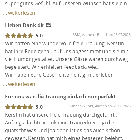
super gutes Gefühl. Auf unseren Wunsch hat sie ein
neues Lied für uns gelernt und die gesamte Planung
... weiterlesen
und der Austausch im Vorfeld war einfach,
Lieben Dank dir 🥰
angenehm und super entspannt. Bei unserer
Trauung hat Kerstin vier von uns ausgewählte Lieder
5.0
S&M, Aachen - Brand am 15.07.2025
gesungen. Sie hat uns und alle unsere Gäste
Wir hatten eine wundervolle freie Trauung. Kerstin
komplett in ihren Bann gezogen. Ich habe selten so
hat ihre Rede genau auf uns abgestimmt und sie mit
einen Gänsehaut-Moment erlebt. Danke Kerstin,
viel Humor gestaltet. Unsere Gäste waren durchweg
dass du Teil unserer Trauung warst und unsere
begeistert. Wir erhielten Feedback, wie...
Messe mit deinem Gesang so perfekt ergänzt hast.
Wir haben eure Geschichte richtig mit erleben
Von Anfang bis Ende war alles perfekt und ich würde
können.
... weiterlesen
jedem die musikalische Begleitung von Kerstin
Wir haben gelacht und gebannt zugehört.
Für uns war die Trauung einfach nur perfekt
empfehlen.
Einige haben gar nicht realisiert, dass sie live
gesungen hat, weil es sich so schön angehört hat.
5.0
Sabrina & Tobi, Aachen am 20.06.2025
Wir sind überglücklich Kerstin für unsere freie
Kerstin hat unsere freie Trauung durchgeführt .
Trauung gewählt zu haben. Lieben Dank dir 🥰
Anfangs dachte ich ok eine Traurednerin ja die
quatscht was und joa dann ist es das auch schon
gewesen. Kerstin hat mich eines besseren belehrt.