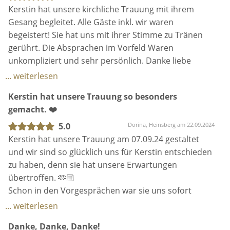
Leidenschaft und Liebe dabei ist und ihr Herzblut in
die Lieder noch emotionaler und schöner und die
Kerstin hat unsere kirchliche Trauung mit ihrem
jede Trauung steckt. Sogar nach der Hochzeit hat sie
Kombination aus Kerstins Gesang und Fabians
Gesang begleitet. Alle Gäste inkl. wir waren
uns mit einer liebevollen Weihnachtskarte
Klavierspiel war perfekt! :)
begeistert! Sie hat uns mit ihrer Stimme zu Tränen
überrascht.
Während unserer Trauung hat sie es geschafft, alle
gerührt. Die Absprachen im Vorfeld Waren
Gäste und auch uns emotional zu berühren und
unkompliziert und sehr persönlich. Danke liebe
Wir können Kerstin von ganzem Herzen
Gänsehautmomente zu schaffen. Mit ihrer
Kerstin!
... weiterlesen
weiterempfehlen! Sie ist unfassbar gut in dem, was
Ausstrahlung und ihrer tollen Stimme hat sie die von
sie macht, und hat unsere Hochzeit zu einem der
Kerstin hat unsere Trauung so besonders
uns ausgewählten Lieder und auch unsere Trauung
schönsten Tage unseres Lebens gemacht. Danke,
gemacht. ❤️
zu etwas ganz Besonderem gemacht und hat es
liebe Kerstin, für alles!
sogar geschafft, dass in der Kirche alle Gäste
5.0
Dorina, Heinsberg am 22.09.2024
gemeinsam mitgesungen haben, wodurch ein ganz
Kerstin hat unsere Trauung am 07.09.24 gestaltet
besonderer Moment unserer Trauung entstanden
und wir sind so glücklich uns für Kerstin entschieden
ist.
zu haben, denn sie hat unsere Erwartungen
Kerstin ist als Hochzeitssängerin die absolut richtige
übertroffen. 🫶🏼
Wahl und wir sind sehr froh darüber, dass sie unsere
Schon in den Vorgesprächen war sie uns sofort
Trauung so besonders gemacht hat! :)
super sympathisch und man merkte auf Anhieb es
... weiterlesen
passt einfach. Wir sind fast schon traurig, dass es
Danke, Danke, Danke!
schon wieder vorbei ist, dass man miteinander