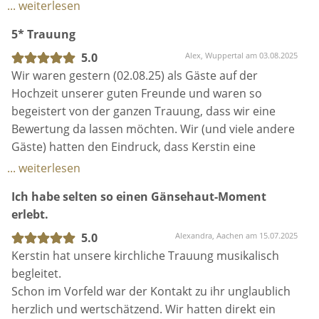
hätten uns niemand Besseren für diesen
zum Lachen schön aber auch zum weinen schön.
... weiterlesen
besonderen Tag wünschen können.
Man hatte das Gefühl eine Zeitreise zu erleben. Ihre
5* Trauung
Stimme ist wunderschön und atemberaubend ob bei
der Rede oder beim Gesang. Vielen Dank für die tolle
5.0
Alex, Wuppertal am 03.08.2025
Zeit!
Wir waren gestern (02.08.25) als Gäste auf der
Hochzeit unserer guten Freunde und waren so
begeistert von der ganzen Trauung, dass wir eine
Bewertung da lassen möchten. Wir (und viele andere
Gäste) hatten den Eindruck, dass Kerstin eine
langjährige Freundin des Brautpaars ist so wie sie die
... weiterlesen
Traurede gehalten hat. Es war von A bis Z perfekt
Ich habe selten so einen Gänsehaut-Moment
und hatte so viel Herzblut, als würde sie die Trauung
erlebt.
für ihre beste Freundin machen. Wären wir nicht
schon lange verheiratet, hätten wir Kerstin auch
5.0
Alexandra, Aachen am 15.07.2025
100%ig für unsere eigene Hochzeit angefragt!
Kerstin hat unsere kirchliche Trauung musikalisch
begleitet.
Schon im Vorfeld war der Kontakt zu ihr unglaublich
herzlich und wertschätzend. Wir hatten direkt ein