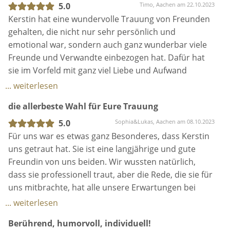
5.0
Timo, Aachen am 22.10.2023
Kerstin hat eine wundervolle Trauung von Freunden
gehalten, die nicht nur sehr persönlich und
emotional war, sondern auch ganz wunderbar viele
Freunde und Verwandte einbezogen hat. Dafür hat
sie im Vorfeld mit ganz viel Liebe und Aufwand
Informationen, Annekdoten, Erinnerungen
... weiterlesen
gesammelt und in die Zeremonie einfließen lassen.
die allerbeste Wahl für Eure Trauung
Eine rundum tolle und mehr als gelungene Trauung
in jeder Hinsicht!
5.0
Sophia&Lukas, Aachen am 08.10.2023
Für uns war es etwas ganz Besonderes, dass Kerstin
uns getraut hat. Sie ist eine langjährige und gute
Freundin von uns beiden. Wir wussten natürlich,
dass sie professionell traut, aber die Rede, die sie für
uns mitbrachte, hat alle unsere Erwartungen bei
Weitem übertroffen.
... weiterlesen
Ihre sprachliche Treffsicherheit, der kluge Wortwitz
Berührend, humorvoll, individuell!
und die persönliche emotionale Note haben den