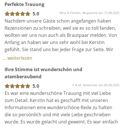
Perfekte Trauung
und unserer Familie für die wunderschöne,
sympathische Trauung und ihren Gesang gelobt.
5.0
Nina & Florian, Wuppertal am 12.08.2025
Auf diesem Wege nochmals vielen lieben Dank für
Nachdem unsere Gäste schon angefangen haben
diese wundervolle Trauung! 🥰
Rezensionen zu schreiben, weil sie es so toll fanden,
Vanessa und Simeon
wollten wir uns nun auch als Brautpaar melden. Von
Anfang an haben wir uns sehr wohl bei Kerstin
gefühlt. Sie stand uns bei jeder Frage zur Seite. Wir
sind sehr dankbar, dass wir unsere Trauung mit
... weiterlesen
Kerstin erleben durften. Ihre Worte waren so
Ihre Stimme ist wunderschön und
emotional, persönlich und berührend, dass nicht nur
atemberaubend
wir, sondern auch unsere Gäste tief bewegt waren.
Viele unserer Freunde und Familienmitglieder kamen
5.0
V & M, Niederzier am 09.08.2025
im Anschluss zu uns und sagten, es habe sich
Es war eine wunderschöne Trauung mit viel Liebe
angefühlt, als würde eine langjährige Freundin
zum Detail. Kerstin hat es geschafft mit unseren
unsere Geschichte erzählen. Zusätzlich hat sie mit
Informationen eine wunderschöne Rede zu halten
ihrer wunderschönen Gesang der Zeremonie einen
die so persönlich und mit viele Liebe geschrieben
unvergesslichen, magischen Moment geschenkt. Wir
wurde. Es wurde gelacht und geweint. Es war einfach