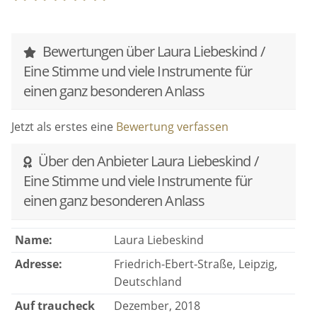
Französisch, Italienisch, Spanisch, Russisch, sogar
Chinesisch - und so erfülle ich nicht
Bewertungen über Laura Liebeskind /
selten all möglichen fremdsprachlichen
Eine Stimme und viele Instrumente für
Songwünsche meiner Zuhörer. Und es kam auch
einen ganz besonderen Anlass
schon vor, dass sich ein Brautpaar ganz unverhofft
für einen eigenen Song von mir
Jetzt als erstes eine
Bewertung verfassen
entschieden hat. Das ist aber absolut kein Muss,
Über den Anbieter Laura Liebeskind /
denn als das Chamäleon, das ich bin,
Eine Stimme und viele Instrumente für
stelle ich mich sehr gern auf viele Kontexte ein, um
einen ganz besonderen Anlass
am Ende alle zufrieden und glücklich
zu machen. Immerhin erlaubt Musik es auch immer
Name:
Laura Liebeskind
über genau die Themen zu singen,
Adresse:
Friedrich-Ebert-Straße, Leipzig,
Deutschland
die einem besonders am Herzen liegen oder im
jeweiligen Rahmen besonders wichtig
Auf traucheck
Dezember, 2018