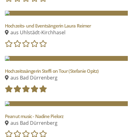
unterschiedlichen Menschen ich damit begegnen
kann.
Hochzeits- und Eventsängerin Laura Reimer
aus Uhlstädt-Kirchhasel
Ich interessiere mich für sehr, sehr viele Dinge im
Leben, doch da ich mich für eines
entscheiden musste, entschloss ich mich letztendlich
für die Kunst, weil mich nichts so
Hochzeitssängerin Steffi on Tour (Stefanie Opitz)
aus Bad Dürrenberg
sehr fordert, nichts so sehr bewegt und nichts so
glücklich macht. Außerdem sind Musik
und Kunst umfassende Konstrukte, dass man gut
und gerne auch andere Interessen
Peanut music - Nadine Pielorz
damit verbinden kann. Ich liebe zum Beispiel das
aus Bad Dürrenberg
Erlernen von Sprachen wie