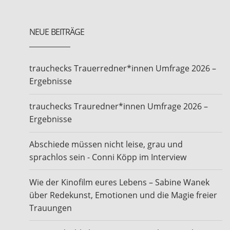
jeweiligen Songs noch viel gewichtiger sind als sonst,
viel genauer gehört werden, weil
NEUE BEITRÄGE
der Rahmen so enorm symbolisch und rührend ist.
Wenn dann die Brautmama das erste
trauchecks Trauerredner*innen Umfrage 2026 –
Tränchen verdrückt und mich die
Ergebnisse
Bräutigamsschwester ganz beseelt anschaut, dann
trauchecks Trauredner*innen Umfrage 2026 –
muss ich richtig aufpassen, nicht selbst loszuweinen.
Ergebnisse
Denn es ist wirklich ein sehr
schönes Gefühl, die eigene Musikalität in diesen
Abschiede müssen nicht leise, grau und
Dienst zu stellen und mit all den
sprachlos sein - Conni Köpp im Interview
Emotionen in der Luft noch viel hingebungsvoller zu
Wie der Kinofilm eures Lebens – Sabine Wanek
singen als sowieso schon. Die
über Redekunst, Emotionen und die Magie freier
Trauungen
unterschiedlichen Paare kennen zu lernen, mit ihrer
eigenen Geschichte und ihren