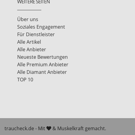
WEITERE SEITEN
Ich freu mch auf euch, eure Laura
www.laurahempel.de
Über uns
Soziales Engagement
Für Dienstleister
Alle Artikel
Alle Anbieter
Neueste Bewertungen
Alle Premium Anbieter
Alle Diamant Anbieter
TOP 10
traucheck.de - Mit
& Muskelkraft gemacht.