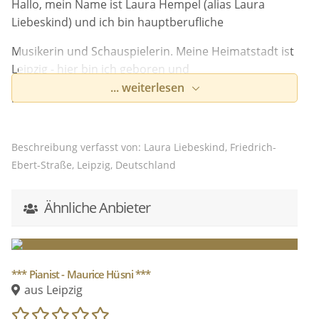
Hallo, mein Name ist Laura Hempel (alias Laura
Liebeskind) und ich bin hauptberufliche
Musikerin und Schauspielerin. Meine Heimatstadt ist
Leipzig - hier bin ich geboren und
... weiterlesen
hierhin bin ich wieder zurückgekehrt. Zwischendrin
studierte ich in Berlin
Politikwissenschaften und in Wien sowie am Royal
Beschreibung verfasst von: Laura Liebeskind, Friedrich-
Conservatoire of Scotland in Glasgow
Ebert-Straße, Leipzig, Deutschland
Gesang, Tanz und Schauspiel. Mittlerweile bin ich zu
Ähnliche Anbieter
50% in und um Leipzig tätig und
trete zu den anderen 50% in ganz Deutschland auf. In
der Kunst und Musik liebe ich die
*** Pianist - Maurice Hüsni ***
Vielseitigkeit und fühle mich in vielen Genres
aus Leipzig
Zuhause und ich mag es, wie vielen