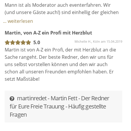
Mann ist als Moderator auch eventerfahren. Wir
(und unsere Gäste auch!) sind einhellig der gleichen
Meinung: Martin Fett ist der beste Freie Redner, den
... weiterlesen
man als Brautpaar bekommen kann! An alle
Martin, von A-Z ein Profi mit Herzblut
Brautpaare also: Sichert Euch seine Dienste (oder die
aus seinem tollen Team!) und ihr habt die schönste
5.0
Michelle H., Köln am 15.04.2019
Trauung, die ihr Euch vorstellen könnt!!
Martin ist von A-Z ein Profi, der mit Herzblut an die
Sache rangeht. Der beste Redner, den wir uns für
uns selbst vorstellen können und den wir auch
schon all unseren Freunden empfohlen haben. Er
setzt Maßstäbe!
martinredet - Martin Fett - Der Redner
für Eure Freie Trauung - Häufig gestellte
Fragen