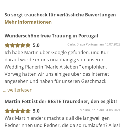
So sorgt traucheck für verlässliche Bewertungen
Mehr Informationen
Wunderschöne freie Trauung in Portugal
5.0
Carla, Braga Portugal am 13.07.2022
Ich habe Martin über Google gefunden, und Kur
darauf wurde er uns unabhängig von unserer
Wedding Planerin “Marie Alsleben “ empfohlen.
Vorweg hatten wir uns einiges über das Internet
angesehen und haben für unseren Geschmack
ziemlich viel kitschiges und übertriebenes gesehen.
... weiterlesen
Vieles war uns echt zu klischeehaft und einfach nicht
Martin Fett ist der BESTE Trauredner, den es gibt!
persönlich!
Das änderte sich als wir Martin trafen.
5.0
Malina, Köln am 31.08.2021
Schon bei den Videos wussten wir, den wollen wir
Was Martin anders macht als all die langweiligen
haben🥰
Rednerinnen und Redner, die da so rumlaufen? Alles!