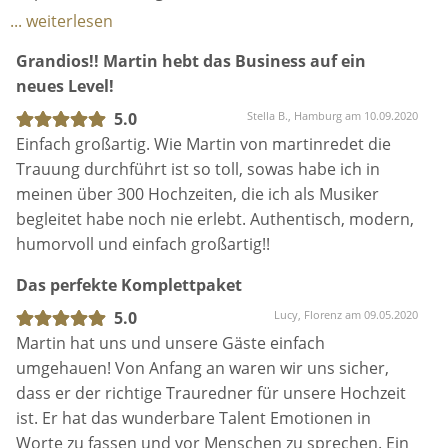
Alle unseren Gäste haben geschwärmt noch nie bei
megaflexibel, rundum einfach klasse. Vielen Dank!
... weiterlesen
einer solch tollen Trauung dabei gewesen zu sein❤️
Danke und herzliche Grüße Carla & Marwan
Grandios!! Martin hebt das Business auf ein
neues Level!
5.0
Stella B., Hamburg am 10.09.2020
Einfach großartig. Wie Martin von martinredet die
Trauung durchführt ist so toll, sowas habe ich in
meinen über 300 Hochzeiten, die ich als Musiker
begleitet habe noch nie erlebt. Authentisch, modern,
humorvoll und einfach großartig!!
Das perfekte Komplettpaket
5.0
Lucy, Florenz am 09.05.2020
Martin hat uns und unsere Gäste einfach
umgehauen! Von Anfang an waren wir uns sicher,
dass er der richtige Trauredner für unsere Hochzeit
ist. Er hat das wunderbare Talent Emotionen in
Worte zu fassen und vor Menschen zu sprechen. Ein