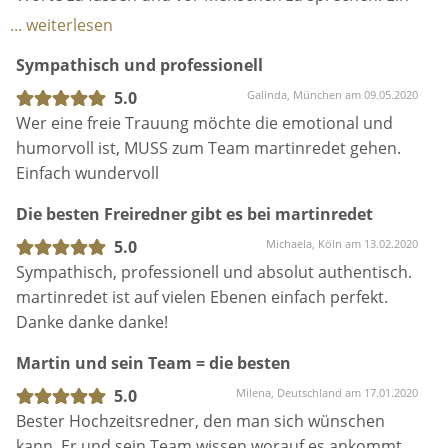
Mensch, dem man gern zuhört und der sich
... weiterlesen
gleichzeitig auch voll und ganz anderen widmet. Er
Sympathisch und professionell
hat mit viel Liebe zum Detail und Humor unsere
Traurede gestaltet und sich während der
5.0
Galinda, München am 09.05.2020
Vorbereitung vollkommen auf unsere Wünsche
Wer eine freie Trauung möchte die emotional und
eingelassen. Die Zeremonie selbst hätten wir uns
humorvoll ist, MUSS zum Team martinredet gehen.
nicht schöner malen können und dank seiner guten
Einfach wundervoll
Kontakte, hatten wir auch wunderbare Live-Musiker
Die besten Freiredner gibt es bei martinredet
dabei. Auch eine Fotografin haben wir über
martinredet gefunden. Es ist so schön, wenn
5.0
Michaela, Köln am 13.02.2020
während der Zeremonie sowohl geweint, als auch
Sympathisch, professionell und absolut authentisch.
gelacht wird. Danke für alles lieber Martin !
martinredet ist auf vielen Ebenen einfach perfekt.
Danke danke danke!
Martin und sein Team = die besten
5.0
Milena, Deutschland am 17.01.2020
Bester Hochzeitsredner, den man sich wünschen
kann. Er und sein Team wissen worauf es ankommt.