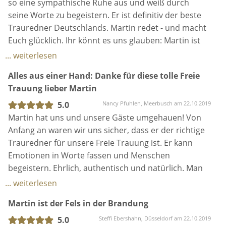
so eine sympathische Ruhe aus und weiß durch
seine Worte zu begeistern. Er ist definitiv der beste
Trauredner Deutschlands. Martin redet - und macht
Euch glücklich. Ihr könnt es uns glauben: Martin ist
jeden einzelnen Cent wert!
... weiterlesen
Alles aus einer Hand: Danke für diese tolle Freie
Trauung lieber Martin
5.0
Nancy Pfuhlen, Meerbusch am 22.10.2019
Martin hat uns und unsere Gäste umgehauen! Von
Anfang an waren wir uns sicher, dass er der richtige
Trauredner für unsere Freie Trauung ist. Er kann
Emotionen in Worte fassen und Menschen
begeistern. Ehrlich, authentisch und natürlich. Man
hört Martin einfach gerne zu und gleichzeitig widmet
... weiterlesen
er sich auch voll und ganz anderen. Mit viel Liebe
Martin ist der Fels in der Brandung
zum Detail und Humor hat er die Traurede gestaltet
und sich vollkommen auf unsere Wünsche
5.0
Steffi Ebershahn, Düsseldorf am 22.10.2019