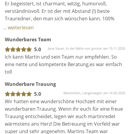
Er ist einfach “echt” und dieser Eindruck bestätigte
Er begeistert, ist charmant, witzig, humorvoll,
sich in den vielen Nachrichten und anschließend
verständnisvoll. Er ist der mit Abstand (!) beste
auch im Treffen..
Trauredner, den man sich wünschen kann. 100%
Er hat einfach unsere persönliche Geschichte zur
Empfehlung!!
... weiterlesen
Traurede gemacht. Es war wundervoll, einfach sehr
Wunderbares Team
authentisch.. das Gefühl ein guter Freund der uns
ewig kennt.. traut uns.
5.0
Jana Sauer, In der Nähe von gnoien am 10.11.2020
Es war emotional, romantisch aber eben auch lustig
Ich kann Martin und sein Team nur empfehlen. So
und herzergreifend ohne auf irgendwelche Klischees
eine nette und kompetente Beratung,es war einfach
zurück zu greifen. Wir sind sehr glücklich das unsere
toll
Entscheidung auf ihn gefallen ist, denn besser und
Wunderbare Trauung
schöner hätte es definitiv nicht sein können.
In allen Gesprächen hört er aufmerksam zu und
5.0
Maximilian, Langenargen am 16.09.2020
bastelt am Ende etwas atemberaubendes daraus.
Wir hatten eine wunderschöne Hochzeit mit einer
Vielen lieben Dank Martin.
wunderbaren Trauung. Wenn ihr euch für eine freue
Danke das du unseren besonderen Tag noch
Trauung entscheidet, legen wir euch martinredet
besonderer gemacht hast.
wärmstens ans Herz! Die Betreuung im Vorfeld war
Und mal ganz am Rande.
super und sehr angenehm. Martins Team war