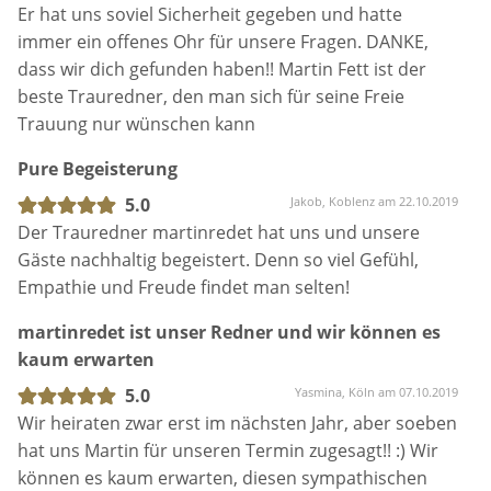
eingelassen. Die Zeremonie selbst hätten wir uns
Er hat uns soviel Sicherheit gegeben und hatte
nicht schöner malen können und dank seines
immer ein offenes Ohr für unsere Fragen. DANKE,
exzellenten Netzwerks hatten wir auch wunderbare
dass wir dich gefunden haben!! Martin Fett ist der
Live-Musik dabei. Auch eine Fotografin und Floristin
beste Trauredner, den man sich für seine Freie
hat er uns organisiert. Es ist so schön, wenn
Trauung nur wünschen kann
während der Zeremonie sowohl geweint, als auch
Pure Begeisterung
gelacht wird. Danke für alles!!
5.0
Jakob, Koblenz am 22.10.2019
Der Trauredner martinredet hat uns und unsere
Gäste nachhaltig begeistert. Denn so viel Gefühl,
Empathie und Freude findet man selten!
martinredet ist unser Redner und wir können es
kaum erwarten
5.0
Yasmina, Köln am 07.10.2019
Wir heiraten zwar erst im nächsten Jahr, aber soeben
hat uns Martin für unseren Termin zugesagt!! :) Wir
können es kaum erwarten, diesen sympathischen