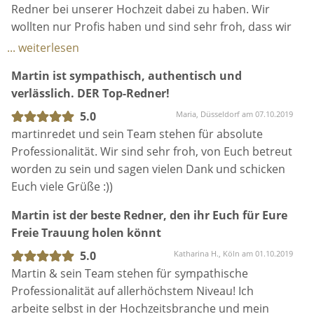
Redner bei unserer Hochzeit dabei zu haben. Wir
wollten nur Profis haben und sind sehr froh, dass wir
nun den wichtigen Punkt des Redners mit dem
... weiterlesen
besten Redner, den es da draußen gibt, zu haben!
Martin ist sympathisch, authentisch und
Yipppiiiieeee! :)
verlässlich. DER Top-Redner!
5.0
Maria, Düsseldorf am 07.10.2019
martinredet und sein Team stehen für absolute
Professionalität. Wir sind sehr froh, von Euch betreut
worden zu sein und sagen vielen Dank und schicken
Euch viele Grüße :))
Martin ist der beste Redner, den ihr Euch für Eure
Freie Trauung holen könnt
5.0
Katharina H., Köln am 01.10.2019
Martin & sein Team stehen für sympathische
Professionalität auf allerhöchstem Niveau! Ich
arbeite selbst in der Hochzeitsbranche und mein