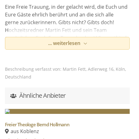
Eine Freie Trauung, in der gelacht wird, die Euch und
Eure Gäste ehrlich berührt und an die sich alle
gerne zurückerinnern. Gibts nicht? Gibts doch!
Hochzeitsredner Martin Fett und sein Team
ermöglichen Euch Eure Traumhochzeit! Sympathisch
... weiterlesen
und humorvoll, frisch und individuell.
Beschreibung verfasst von: Martin Fett, Adlerweg 16, Köln,
Eure Trauzeremonie mit Martin ist so individuell wie
Deutschland
Ihr es seid.
Ihr habt Euch für eine Freie Trauung entschieden,
Ähnliche Anbieter
weil Ihr eine kreative und individuelle Alternative zur
kirchlichen Trauung sucht? Gemeinsam mit mir wird
Eure Trauzeremonie zu einem ganz besonderen und
individuellen Ereignis, bei dem Ihr Euch zu 100%
Freier Theologe Bernd Hollmann
wohlfühlt. Garantiert.
aus Koblenz