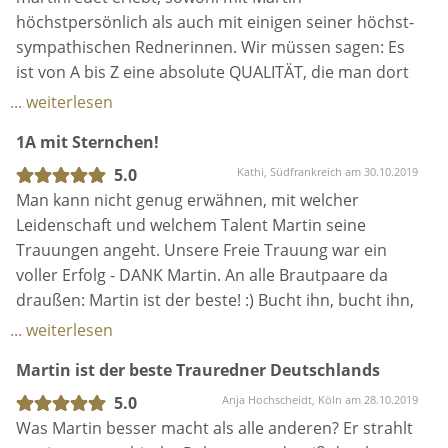
höchstpersönlich als auch mit einigen seiner höchst-
sympathischen Rednerinnen. Wir müssen sagen: Es
ist von A bis Z eine absolute QUALITÄT, die man dort
sieht. Absolut PROFESSIONELL und SYMPATHISCH.
... weiterlesen
Beste Voraussetzungen für eine EMOTIONALE und
1A mit Sternchen!
HUMORVOLLE Trauung. Beim Team martinredet seid
ihr alle in besten Händen. 100% zu empfehlen.
5.0
Kathi, Südfrankreich am 30.10.2019
Einfach hervorragend !!!
Man kann nicht genug erwähnen, mit welcher
Leidenschaft und welchem Talent Martin seine
Trauungen angeht. Unsere Freie Trauung war ein
voller Erfolg - DANK Martin. An alle Brautpaare da
draußen: Martin ist der beste! :) Bucht ihn, bucht ihn,
bucht ihn!!! :)) Danke dir lieber Martin dafür dass Du
... weiterlesen
unseren Tag so perfekt gemacht hast.
Martin ist der beste Trauredner Deutschlands
5.0
Anja Hochscheidt, Köln am 28.10.2019
Was Martin besser macht als alle anderen? Er strahlt