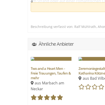
am Strand oder auf einer romantischen Li
keine Grenzen gesetzt.
Ganz gleich, welcher Religion oder Kultur
Frau oder gleichen Geschlechts sind oder
Beschreibung verfasst von: Ralf Mühlrath, Ah
Familie und Ihren Freunden möchte ich I
Ich freue mich sehr darauf, Sie und Ihre 
Ähnliche Anbieter
Herzlichst
Ihr Ralf Mühlrath
Two and a Heart Men -
Zeremoniegestal
Freie Trauungen, Taufen &
Katharina Kötzne
mehr
aus Bad Vilb
aus Marbach am
Neckar