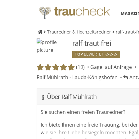
MAGAZI
Trauredner & Hochzeitsredner
ralf-traut-f
ralf-traut-frei
TOP
BEWERTET
(19) •
Gage: auf Anfrage
•
Ralf Mühlrath - Lauda-Königshofen •
Antw
Über Ralf Mühlrath
Sie suchen einen freien Trauredner?
Ich biete Ihnen eine freie Trauung, bei d
wie sie Ihre Liebe besiegeln möchten. Eg