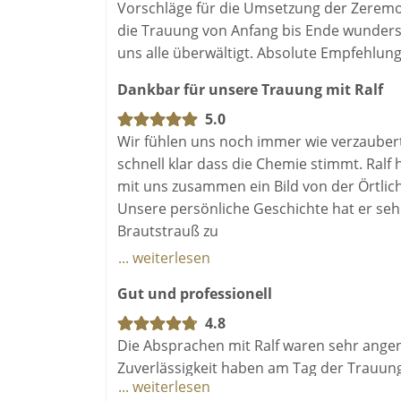
Vorschläge für die Umsetzung der Zeremo
die Trauung von Anfang bis Ende wunders
uns alle überwältigt. Absolute Empfehlung
Dankbar für unsere Trauung mit Ralf
5.0
Wir fühlen uns noch immer wie verzaubert 
schnell klar dass die Chemie stimmt. Ralf
mit uns zusammen ein Bild von der Örtlich
Unsere persönliche Geschichte hat er sehr
Brautstrauß zu
Beginn vergaß und die Gäste warten musste
... weiterlesen
professionell. Wir sind sehr dankbar für 
Gut und professionell
Ralf.
4.8
Die Absprachen mit Ralf waren sehr angen
Zuverlässigkeit haben am Tag der Trauung
... weiterlesen