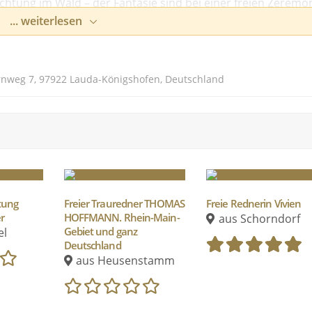
chtung im Wald – der Fantasie sind bei einer freien Zeremo
... weiterlesen
 Sie, Ihr Partner und Ihre Gäste angehören, ob Sie Mann und
 schon einmal verheiratet waren: Gemeinsam mit Ihnen, Ihr
ornweg 7, 97922 Lauda-Königshofen, Deutschland
hren Tag zu einem außergewöhnlichen Erlebnis machen.
Geschichte kennenzulernen.
tung
Freier Trauredner THOMAS
Freie Rednerin Vivien
r
HOFFMANN. Rhein-Main-
aus Schorndorf
Gebiet und ganz
el
Deutschland
aus Heusenstamm