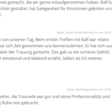
nie gemacht, die wir gerne mitaufgenommen haben. Ralf h
chön gestaltet, hat Gelegenheit für Emotionen geboten un
!
Beate, Geyer-Schloß Reinsbronn am 30.05
von unseren Tag. Beim ersten Treffen mit Ralf war relativ
 hat sich Zeit genommen uns kennenzulernen. Er hat sich zu
keit der Trauung gemacht. Das gab us ein sicheres Gefühl.
 emotional und liebevoll erzählt. Selbst als ich meinen
n, überbrückte er die Zeit souverän. Alles in allem sehr
die emotionale und liebevolle Zeremonie, vielen herzlichen D
Sarah, Bad Mergentheim am 28.05
ehm, die Traurede war gut und seine Professionalität und
 Ruhe rein gebracht.