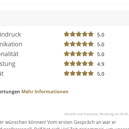
indruck
5.0
ikation
5.0
nalität
5.0
istung
4.9
ät
5.0
wertungen
Mehr Informationen
Hendrik und Franziska, Würzburg am 04.05
ner wünschen können! Vom ersten Gespräch an war er