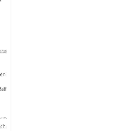
e
l
en
.2025
nen
alf
en
den
r
.2025
och