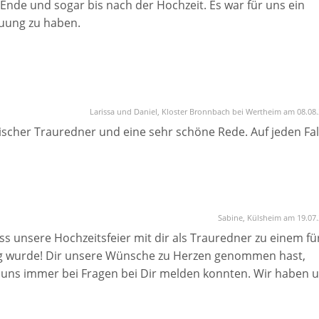
 Ende und sogar bis nach der Hochzeit. Es war für uns ein
auung zu haben.
sen und seine gesamte Geschichte erzählen welche er in der
 wie man es nicht beschreiben kann.
Larissa und Daniel, Kloster Bronnbach bei Wertheim am 08.08
ann ich dazu nicht sagen...
ischer Trauredner und eine sehr schöne Rede. Auf jeden Fal
Sabine, Külsheim am 19.07
s unsere Hochzeitsfeier mit dir als Trauredner zu einem fü
ag wurde! Dir unsere Wünsche zu Herzen genommen hast,
 uns immer bei Fragen bei Dir melden konnten. Wir haben 