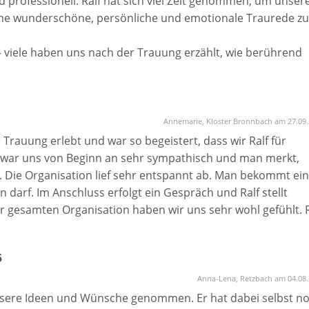
professionell. Ralf hat sich viel Zeit genommen, um unser
ne wunderschöne, persönliche und emotionale Traurede zu
– viele haben uns nach der Trauung erzählt, wie berührend
 die Rede fanden. Man hat in jedem Moment gemerkt, wie vie
geflossen sind.
u einem besonderen und unvergesslichen Moment. Wir könn
Annemarie, Kloster Bronnbach am 27.09
 Trauung erlebt und war so begeistert, dass wir Ralf für
f war uns von Beginn an sehr sympathisch und man merkt,
t. Die Organisation lief sehr entspannt ab. Man bekommt ei
arf. Im Anschluss erfolgt ein Gespräch und Ralf stellt
r gesamten Organisation haben wir uns sehr wohl gefühlt. R
enschen zugeschnitten und man hätte die Beziehung zwisch
ben können. Toll war auch, dass er viele gute Ideen hatte,
5
ten können. Wir konnten unsere Familien-Mitglieder einbin
z persönlichen Moment. Wir sind Ralf sehr dankbar, dass e
Anna-Lena, Retzbach am 04.08
 empfehlen.
d unsere Ideen und Wünsche genommen. Er hat dabei selbst n