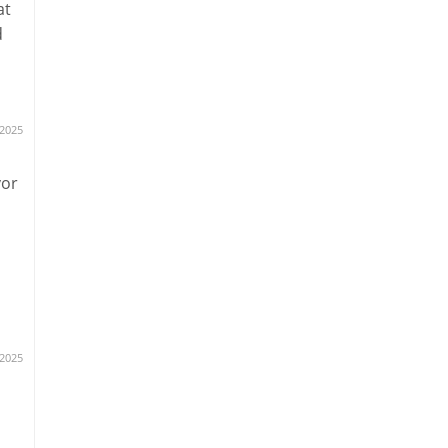
at
d
.2025
vor
ank
.2025