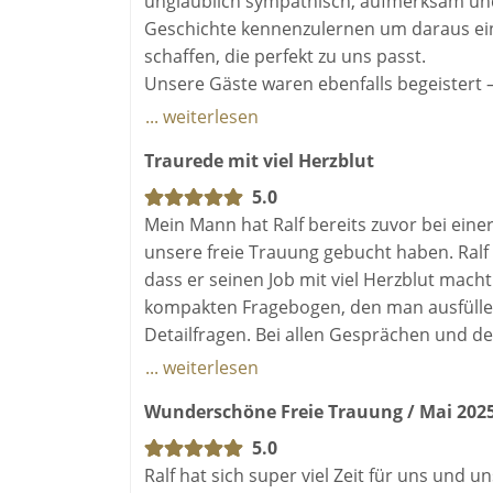
unglaublich sympathisch, aufmerksam und 
Geschichte kennenzulernen um daraus ei
schaffen, die perfekt zu uns passt.
Unsere Gäste waren ebenfalls begeistert 
und gleichzeitig locker und humorvoll sie
... weiterlesen
Herzblut und Erfahrung in die Trauung ein
Traurede mit viel Herzblut
Dank Ralf wurde unsere Freie Trauung z
Ihn von Herzen weiterempfehlen!
5.0
Mein Mann hat Ralf bereits zuvor bei einer
unsere freie Trauung gebucht haben. Ral
dass er seinen Job mit viel Herzblut mach
kompakten Fragebogen, den man ausfüllen d
Detailfragen. Bei allen Gesprächen und de
hat seine Traurede perfekt auf uns als M
... weiterlesen
meinen Mann und mir nicht besser beschrei
Wunderschöne Freie Trauung / Mai 202
wie wir unsere Trauung persönlich gestal
und so wurde die Trauung zu unserem gan
5.0
uns begleitet hat und wir können Ralf nur
Ralf hat sich super viel Zeit für uns un