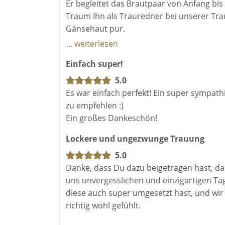
Er begleitet das Brautpaar von Anfang bis
Traum Ihn als Trauredner bei unserer Tr
Gänsehaut pur.
... weiterlesen
Mit Ralf kann man sich einfach Sacken las
Einfach super!
Trauung mit so viel Emotionen wiedergibt
5.0
Fazit: Nehmt Ralf für eure Trauung, Mehr k
Es war einfach perfekt! Ein super sympath
zu empfehlen :)
Ein großes Dankeschön!
Lockere und ungezwunge Trauung
5.0
Danke, dass Du dazu beigetragen hast, das
uns unvergesslichen und einzigartigen T
diese auch super umgesetzt hast, und wir
richtig wohl gefühlt.