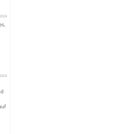
.2024
es,
.2024
nd
auf