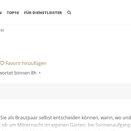
(CURRENT)
N
TOP10
FÜR DIENSTLEISTER
rei
Favorit
hinzufügen
ortet binnen 8h •
er Sie als Brautpaar selbst entscheiden können, wann, wo un
al, ob um Mitternacht im eigenen Garten, bei Sonnenaufgang