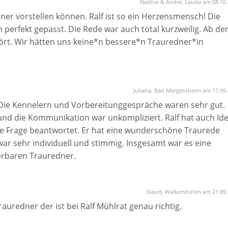
Nadine & André, Lauda am 08.10
er vorstellen können. Ralf ist so ein Herzensmensch! Die
perfekt gepasst. Die Rede war auch total kurzweilig. Ab de
ört. Wir hätten uns keine*n bessere*n Trauredner*in
Juliana, Bad Mergentheim am 17.09
. Die Kennelern und Vorbereitunggespräche waren sehr gut.
und die Kommunikation war unkompliziert. Ralf hat auch Id
lle Frage beantwortet. Er hat eine wunderschöne Traurede
ar sehr individuell und stimmig. Insgesamt war es eine
rbaren Trauredner.
David, Walkershofen am 21.09
auredner der ist bei Ralf Mühlrat genau richtig.