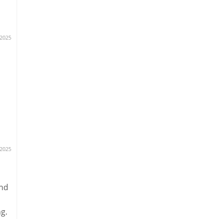
.2025
ie
.2025
und
g.