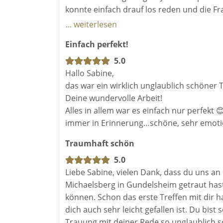
konnte einfach drauf los reden und die Fr
Zur Kommunikation ist sie immer auf uns 
... weiterlesen
persönlich.
Einfach perfekt!
Was ich ihr sehr hoch anrechne ist das wi
und diesen hat sie dann nicht mal für die
5.0
Zur Trauung selber, war wunderschön. Man 
Hallo Sabine,
hat. Sie hat sich wirklich mit uns, unser
das war ein wirklich unglaublich schöner T
mit uns nahen Personen geführt um noch
Deine wundervolle Arbeit!
Die Ritual Idee war auch sehr gut , wir h
Alles in allem war es einfach nur perfekt
Umschlag haben wir dann mit Wax und eine
immer in Erinnerung…schöne, sehr emotio
Traumhaft schön
Also von unserer Seite lief alles wunders
5.0
Wir können Sabine jedem der eine Persona
Liebe Sabine, vielen Dank, dass du uns 
steht nur empfehlen.
Michaelsberg in Gundelsheim getraut has
können. Schon das erste Treffen mit dir h
dich auch sehr leicht gefallen ist. Du bi
Trauung mit deiner Rede so unglaublich s