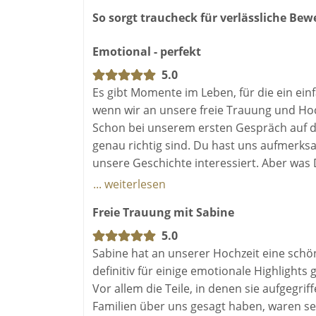
So sorgt traucheck für verlässliche Be
In unseren Gesprächen bekomme ich ein Gef
Charme und einer wohligen Vertrautheit i
Emotional - perfekt
Genau das sind wir.“
5.0
Mit ganz viel Spaß und in entspannter Atm
Es gibt Momente im Leben, für die ein ein
euer Eheversprechen.Mag sein, dass ihr w
wenn wir an unsere freie Trauung und Ho
bekommt?!
Lehnt euch zurück und geni
Schon bei unserem ersten Gespräch auf der
wie einen Lieblingsfilm im Kino – in dem
genau richtig sind. Du hast uns aufmerksam
unsere Geschichte interessiert. Aber was
Ich verspreche euch, engagiert, achtsam
unsere Vorstellungen übertroffen.
... weiterlesen
euch lieb und teuer ist, in eine Sprache 
Trauung, sondern eine Rede, die Kraft g
Freie Trauung mit Sabine
Du hast unsere Geschichte mit so viel Lie
bestärken. Sie soll euch zum Staunen und
Wir haben gelacht, wir waren gerührt und 
5.0
Wesen, in eurem Herzen.
Zeremonie eine Wärme, Leichtigkeit und T
Sabine hat an unserer Hochzeit eine schön
einzelne Moment hat sich so echt angefühl
definitiv für einige emotionale Highlight
Gemeinsam machen wir eure Freie Trauung
Vor allem die Teile, in denen sie aufgegri
Moment in eurem Leben!
Von Herzen danken wir Dir für Deine Zeit, 
Familien über uns gesagt haben, waren se