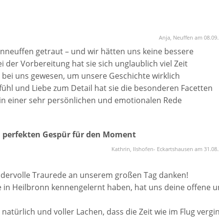
Anja, Neuffen am 08.09
enneuffen getraut – und wir hätten uns keine bessere
er Vorbereitung hat sie sich unglaublich viel Zeit
bei uns gewesen, um unsere Geschichte wirklich
efühl und Liebe zum Detail hat sie die besonderen Facetten
in einer sehr persönlichen und emotionalen Rede
 perfekten Gespür für den Moment
ll das in Worte zu fassen, was uns verbindet – herzlich,
ichtigkeit. Viele unserer Gäste haben uns danach gesagt, w
Kathrin, Ilshofen- Eckartshausen am 31.08
war.
ndervolle Traurede an unserem großen Tag danken!
re Mühe, ihre Wärme und dafür, dass sie unsere Hochzeit so
e in Heilbronn kennengelernt haben, hat uns deine offene 
g für alle Paare, die sich eine persönliche, liebevolle und
natürlich und voller Lachen, dass die Zeit wie im Flug vergin