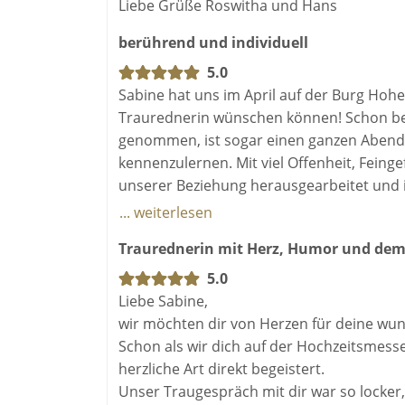
Liebe Grüße Roswitha und Hans
berührend und individuell
5.0
Sabine hat uns im April auf der Burg Hoh
Traurednerin wünschen können! Schon bei d
genommen, ist sogar einen ganzen Abend 
kennenzulernen. Mit viel Offenheit, Feing
unserer Beziehung herausgearbeitet und 
zusammengeführt.
... weiterlesen
Traurednerin mit Herz, Humor und dem
Am Tag der Trauung hat sie es geschafft, a
authentisch und mit einer wundervollen Le
5.0
berührend und individuell die Zeremonie 
Liebe Sabine,
wir möchten dir von Herzen für deine wu
Wir sind Sabine unendlich dankbar für ih
Schon als wir dich auf der Hochzeitsmess
besonders gemacht hat. Absolute Empfehlun
herzliche Art direkt begeistert.
professionelle Traurede wünschen!
Unser Traugespräch mit dir war so locker, 