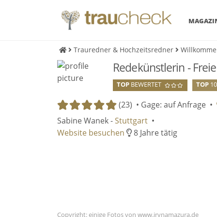
MAGAZI
Trauredner & Hochzeitsredner
Willkomme
Redekünstlerin - Frei
TOP
BEWERTET
TOP
1
(23) •
Gage: auf Anfrage
•
Sabine Wanek -
Stuttgart
•
Website besuchen
8 Jahre tätig
Einge
Einge
Indem Du auf diese Fläche
Indem Du auf diese Fläche
Copyright: einige Fotos von www.irynamazura.de