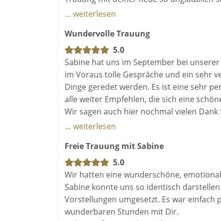
persönlich, emotional und humorvoll, ebe
... weiterlesen
Wundervolle Trauung
Man konnte dich jederzeit erreichen, selb
beruhigt, weil Regenwetter angesagt war.
5.0
Trauung angefangen hat zu regnen. Zum Gl
Sabine hat uns im September bei unserer 
im Voraus tolle Gespräche und ein sehr v
Du bist so ein Herzensmensch und wir wü
Dinge geredet werden. Es ist eine sehr p
alle weiter Empfehlen, die sich eine schö
Alles Liebe,
Wir sagen auch hier nochmal vielen Dank 
Anna & Daniel
davor, es hat uns Spaß gemacht mit dir am
... weiterlesen
Wünsche wurden definitiv übertroffen.
Freie Trauung mit Sabine
5.0
Wir hatten eine wunderschöne, emotional 
Sabine konnte uns so identisch darstellen 
Vorstellungen umgesetzt. Es war einfach 
wunderbaren Stunden mit Dir.