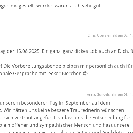
agen die gestellt wurden waren auch sehr gut.
eingegangen egal ob per email, whatsapp, Telefonaten ode
r durch einen Vorfall einen Termin kurzfristig absagen muss
 Kilometer berechnet.
Chris, Oberstenfeld am 08.11
hat direkt gemerkt wieviel Herz sie in den Text reingebra
er Geschichte und unserem Umfeld befasst. Sie hat Gespräche
ag der 15.08.2025! Ein ganz, ganz dickes Lob auch an Dich, f
 mehr Tiefe in den Text zu bekommen.
aben unser Eheversprechen auf Briefe geschrieben. Den
 😊! Die Vorbereitungsabende bleiben mir persönlich auch für
m Siegel versiegelt.
nale Gespräche mit lecker Bierchen 😊
chön , Vielen Dank nochmal!
Anna, Gundelsheim am 02.11.
lisierte Trauung haben will, bei dem das Ehepaar im Fokus
an unserem besonderen Tag im September auf dem
t. Wir hätten uns keine bessere Traurednerin wünschen
at sich vertraut angefühlt, sodass uns die Entscheidung für
st so ein offener und sympathischer Mensch und hast unsere
chön gemacht. Sie war mit all den Details und Anekdoten so