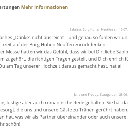
wertungen
Mehr Informationen
ühl für euch, das sich in Wortbildern, mit viel Witz und
n eurer Traurede wieder findet.
So dass ihr spürt: „Genau!
Sabrina, Burg Hohen Neuffen am 13.07
osphäre entsteht ein Ritual, ein Trauspruch und vielleicht
faches „Danke“ nicht ausreicht – und genau so fühlen wir un
ährend der Rede einen neuen Blickwinkel auf eure Beziehu
chzeit auf der Burg Hohen Neuffen zurückdenken.
eßt gemeinsam mit euren lieben Gästen eure Freie Trau
 Messe hatten wir das Gefühl, dass wir bei Dir, liebe Sabin
 ihr die Hauptdarsteller seid.
 zugehört, die richtigen Fragen gestellt und Dich ehrlich f
 Du am Tag unserer Hochzeit daraus gemacht hast, hat all
 und wortgewandt den Kern eurer Geschichte und das, was
zu kleiden, die von Herzen kommt.
Es ist nicht nur eine Freie
ibt.
Sie soll euch in eurer Liebe und im Zusammenhalten
be spürbar gemacht. Jeder Satz hat sich nach uns angefühlt.
 zum Lachen bringen und euch berühren. Ganz tief in eure
an vielen Stellen einfach sprachlos. Du hast unserer
Jana und Freddy, Stuttgart am 28.06
iefe gegeben, die wir niemals vergessen werden. Jeder
e, lustige aber auch romantische Rede gehalten. Sie hat da
t.
s gesorgt, die uns und unsere Gäste zu Tränen gerührt haben
 und euer JA zu einem einzigartigen unvergesslichen
ffen hat, was wir als Partner übereinander oder auch unsere
Deine Mühe und die Liebe, die Du in jede Zeile gesteckt hast
hr schön!