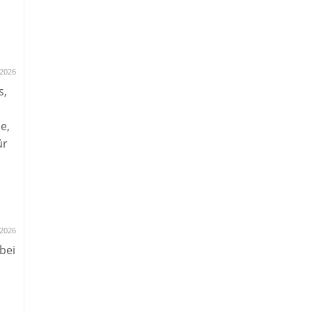
.2026
s,
ng
ung
e,
ür
m
.2026
bei
.
.