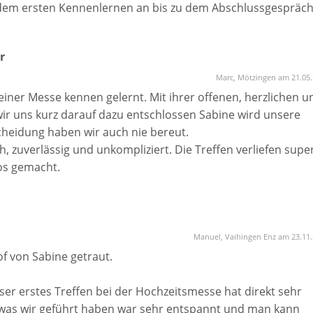
schon sehr gespannt euch kennenzulernen!
 unseres schönsten Tages warst.
dem ersten Kennenlernen an bis zu dem Abschlussgespräc
nell und zuverlässig ab. Die Treffen mit ihr waren sehr
lt.
h gut öffnen und ihr einiges über uns erzählen konnten. :)
r
ndung etc. haben uns die Vorbereitung erleichtert! Wir kön
ckere und entspannte Traurednerin sucht, die für jeden
Marc, Mötzingen am 21.05
rte findet.
 einer Messe kennen gelernt. Mit ihrer offenen, herzlichen u
wir uns kurz darauf dazu entschlossen Sabine wird unsere
cheidung haben wir auch nie bereut.
 zuverlässig und unkompliziert. Die Treffen verliefen super
los gemacht.
unsere Geschichte, 1/3 Emotionen, 1/3 Humor. Wir haben
rglücklich diese Entscheidung getroffen zu haben.
 Brautpaare die noch auf der Suche nach einer Trauredneri
Manuel, Vaihingen Enz am 23.11
f von Sabine getraut.
er erstes Treffen bei der Hochzeitsmesse hat direkt sehr
was wir geführt haben war sehr entspannt und man kann