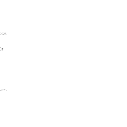
r
ten
.2025
cht
ür
2025