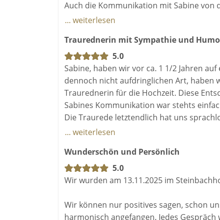
Schreibt ihr mir eine Nachricht? Ich bin 
Wir sind unendlich dankbar, dass Du Teil
Auch die Kommunikation mit Sabine von 
kurz vor der Hochzeit lief immer professio
... weiterlesen
Sagt JA zueinander! Mehr Liebe braucht die We
entspannt und locker, wodurch wir uns auc
Traurednerin mit Sympathie und Humo
Eure Redekünstlerin Sabine
Auch die Hilfestellungen zur Trauspruchfi
sie an jeden weiterempfehlen, der eine lo
5.0
Moment und jedes Thema die richtigen Wo
Sabine, haben wir vor ca. 1 1/2 Jahren auf
dennoch nicht aufdringlichen Art, haben 
Traurednerin für die Hochzeit. Diese Ents
Sabines Kommunikation war stehts einfach,
Die Traurede letztendlich hat uns sprach
Inhaltlich der perfekte Mix für uns, 1/3 
... weiterlesen
gelacht, geweint und sind einfach nur übe
Wunderschön und Persönlich
Sabine können wir nur wärmstens, an alle
sind, empfehlen.
5.0
Wir wurden am 13.11.2025 im Steinbachho
Wir können nur positives sagen, schon uns
harmonisch angefangen. Jedes Gespräch 