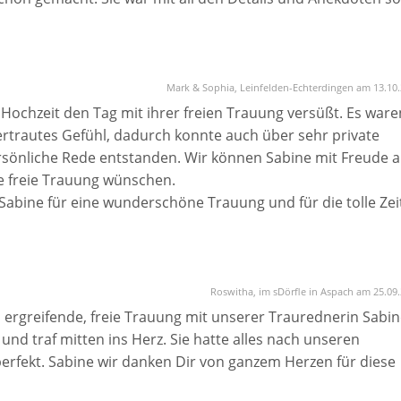
n ganz auf uns zugeschnitten.
st Stunden vor der Trauung warst du da für uns und hast u
 Doch irgendwie hat es gepasst, als es dann während der
Mark & Sophia, Leinfelden-Echterdingen am 13.10
ück geschützt in einer Scheune, es war traumhaft.
Hochzeit den Tag mit ihrer freien Trauung versüßt. Es ware
ertrautes Gefühl, dadurch konnte auch über sehr private
rden dich zu 100 % weiterempfehlen.
ersönliche Rede entstanden. Wir können Sabine mit Freude 
ne freie Trauung wünschen.
Sabine für eine wunderschöne Trauung und für die tolle Zei
 ,,großen Tisch“ zu plaudern. Alle unsere Vorstellungen un
Roswitha, im sDörfle in Aspach am 25.09
ergreifende, freie Trauung mit unserer Traurednerin Sabin
und traf mitten ins Herz. Sie hatte alles nach unseren
perfekt. Sabine wir danken Dir von ganzem Herzen für diese