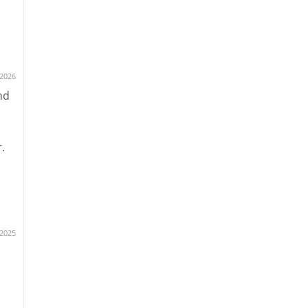
h
nen
.2026
nd
.
n
.2025