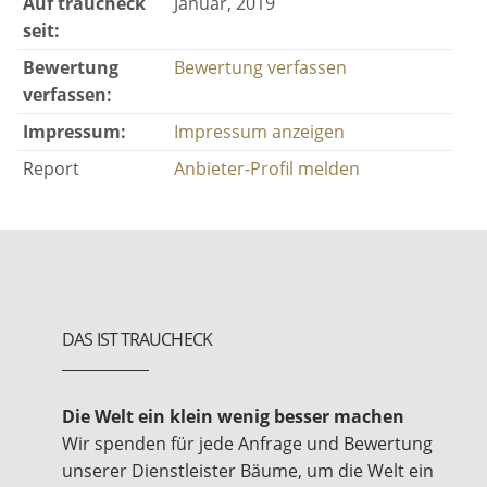
persönlichen Lieblingsmusik zum Tanzen!
Auf traucheck
Januar, 2019
seit:
Für die Abstimmung und die Vorbereitung unserer
Bewertung
Bewertung verfassen
DJs, erhalten Sie von uns mit der Buchung einen „DJ-
verfassen:
Fragebogen“, in den Sie uns Ihre Vorlieben, Wünsche
und Besonderheiten für Ihre Party eintragen können
Impressum:
Impressum anzeigen
- so können wir garantieren, dass sich die Musik zum
Report
Anbieter-Profil melden
Tanzen immer ganz individuell nach Ihren Vorlieben
richtet!)
DAS IST TRAUCHECK
Die Welt ein klein wenig besser machen
Wir spenden für jede Anfrage und Bewertung
unserer Dienstleister Bäume, um die Welt ein