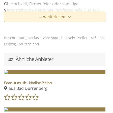
Ob Hochzeit, Firmenfeier oder sonstige
Veranstaltung – das junge, professionelle Duo aus
Leipzig schafft durch sein abwechslungsreiches
... weiterlesen
Programm eine harmonische Atmosphäre und geht
dabei gern auf Ihre individuellen Wünsche ein.
Bianca Aristía glänzt mit ihrer ausdrucksstarken
Beschreibung verfasst von: Sounds Lovely, Prellerstraße 35,
Stimme, welche durch Lennart Jahns belebendes
Leipzig, Deutschland
Klavierspiel untermalt wird. Sollen es Klassiker aus
Pop/Soul, aktuelle Songs aus den Charts oder doch
Ähnliche Anbieter
die jazzige Hintergrundmusik zum Dinner, Café oder
Sektempfang sein?
Sounds Lovely
besticht durch ein
sehr breitgefächertes Repertoire und unterstützt Sie
gern bei der musikalischen Planung Ihres Events.
Peanut music - Nadine Pielorz
aus Bad Dürrenberg