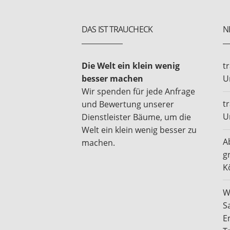
DAS IST TRAUCHECK
N
Die Welt ein klein wenig
t
besser machen
U
Wir spenden für jede Anfrage
t
und Bewertung unserer
U
Dienstleister Bäume, um die
Welt ein klein wenig besser zu
A
machen.
g
K
W
S
E