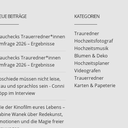
EUE BEITRÄGE
KATEGORIEN
Trauredner
rauchecks Trauerredner*innen
Hochzeitsfotograf
mfrage 2026 – Ergebnisse
Hochzeitsmusik
Blumen & Deko
rauchecks Trauredner*innen
Hochzeitsplaner
mfrage 2026 – Ergebnisse
Videografen
Trauerredner
bschiede müssen nicht leise,
Karten & Papeterie
rau und sprachlos sein - Conni
öpp im Interview
ie der Kinofilm eures Lebens –
abine Wanek über Redekunst,
motionen und die Magie freier