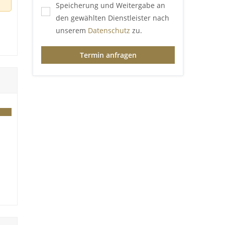
Speicherung und Weitergabe an
m
den gewählten Dienstleister nach
unserem
Datenschutz
zu.
he
Termin anfragen
lig
b
s