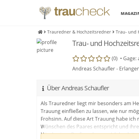
MAGAZI
Trauredner & Hochzeitsredner
Trau- und 
Trau- und Hochzeitsr
(0) •
Gage: 
Andreas Schaufler - Erlange
Über Andreas Schaufler
Als Trauredner liegt mir besonders am Herz
Trauung einfließen zu lassen, wie nur mögli
Frohsinn. Auf diese Art Trauung habe ich 
Wünschen des Paares entspricht und ihre T
Hände eines Profis zu legen. Ich begleit