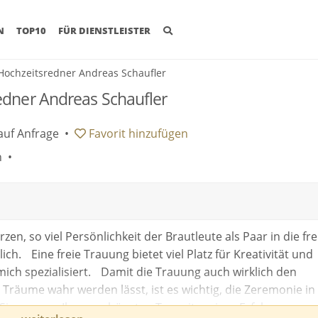
(CURRENT)
N
TOP10
FÜR DIENSTLEISTER
Hochzeitsredner Andreas Schaufler
edner Andreas Schaufler
auf Anfrage
•
Favorit
hinzufügen
n •
en, so viel Persönlichkeit der Brautleute als Paar in die fre
ch. Eine freie Trauung bietet viel Platz für Kreativität und
mich spezialisiert. Damit die Trauung auch wirklich den
räume wahr werden lässt, ist es wichtig, die Zeremonie in 
e Sie gern an Ihrem schönsten Tag mit meiner Erfahrung aus