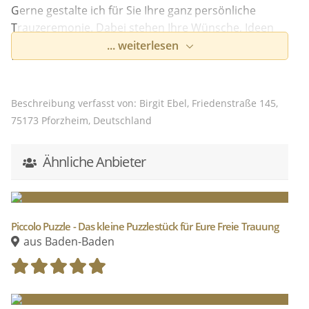
Gerne gestalte ich für Sie Ihre ganz persönliche
Trauzeremonie. Dabei stehen Ihre Wünsche, Ideen
und Vorstellungen im Vordergrund, damit dieser Tag
... weiterlesen
für Sie ein ganz besonderer Tag wird. Ihre Geschichte
wird im Mittelpunkt stehen. Umrahmt wird die
Zeremonie mit Ihrer Lieblingsmusik und Ihrem
Beschreibung verfasst von: Birgit Ebel, Friedenstraße 145,
individuellen Eheversprechen. Gerne können auch
75173 Pforzheim, Deutschland
Ihre Trauzeugen und Freunde mitwirken. Die Feier
gestalte ich frei, ohne kirchliche Vorgaben. Eine freie
Ähnliche Anbieter
Trauung bietet die Möglichkeit, in einem ganz
persönlichen Rahmen sich das Ja-Wort zu geben. Ich
begleite Sie mit Erfahrung, Kompetenz, Herz und viel
Freude. Gerne komme ich an den Ort, mit dem Sie
Piccolo Puzzle - Das kleine Puzzlestück für Eure Freie Trauung
etwas verbinden und der Ihre ganz eigene
aus Baden-Baden
Geschichte ausdrückt.