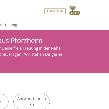
ANMELDEN
45.332
eie Trauung
aus Pforzheim
r Deine freie Trauung in der Nähe
bnis. Fragen? Wir stehen Dir gerne
Antwort binnen
en
8h