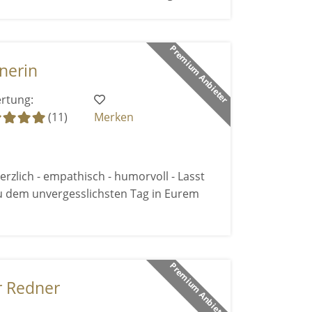
Premium Anbieter
nerin
rtung:
(11)
Merken
rzlich - empathisch - humorvoll - Lasst
u dem unvergesslichsten Tag in Eurem
Premium Anbieter
r Redner