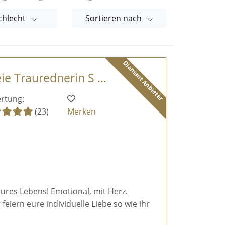
chlecht
Sortieren nach
Diamant Anbieter
ie Traurednerin S ...
rtung:
(23)
Merken
eures Lebens! Emotional, mit Herz.
feiern eure individuelle Liebe so wie ihr