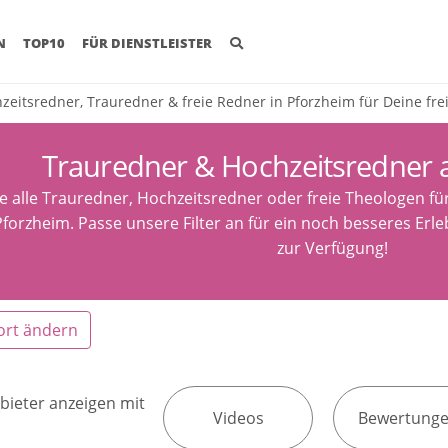
(CURRENT)
N
TOP10
FÜR DIENSTLEISTER
zeitsredner, Trauredner & freie Redner in Pforzheim für Deine fr
Trauredner & Hochzeitsredner 
e alle Trauredner, Hochzeitsredner oder freie Theologen fü
forzheim. Passe unsere Filter an für ein noch besseres Erle
zur Verfügung!
ort ändern
bieter anzeigen mit
Videos
Bewertung