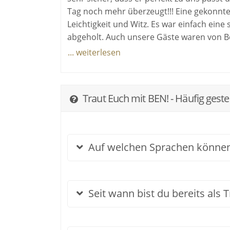
Tag noch mehr überzeugt!!! Eine gekonnte R
Leichtigkeit und Witz. Es war einfach ein
abgeholt. Auch unsere Gäste waren von 
auf ihn angesprochen. Wir danken Ben se
... weiterlesen
hat und somit nun auch immer in unserem 
können uns kaum vorstellen, dass irgend
Traut Euch mit BEN! - Häufig geste
Auf welchen Sprachen können
Seit wann bist du bereits als 