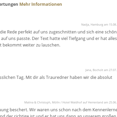
wertungen
Mehr Informationen
Nadja, Hamburg am 15.08.
t die Rede perfekt auf uns zugeschnitten und sich eine schön
uf uns passte. Der Text hatte viel Tiefgang und er hat alles
st bekommt weiter zu lauschen.
Jana, Bocholt am 27.07
slichen Tag. Mit dir als Trauredner haben wir die absolut
Malina & Christoph, Mölln / Hotel Waldhof auf Herrenland am 25.06
auung beschert. Wir waren uns schon nach dem Kennenlern
 und der richtige ist und er hat uns dann an unserem großen