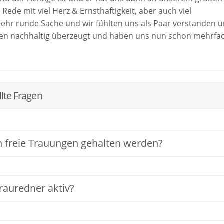
ede mit viel Herz & Ernsthaftigkeit, aber auch viel
e sehr runde Sache und wir fühlten uns als Paar verstanden 
Ben nachhaltig überzeugt und haben uns nun schon mehrfa
hr, dass er uns einen so unvergesslichen Moment geschaff
Herzen ist! Für uns war er die absolut 1. Wahl und wir
jemand nicht gut bei ihm aufgehoben wäre. Danke, Ben!
llte Fragen
 freie Trauungen gehalten werden?
Trauredner aktiv?