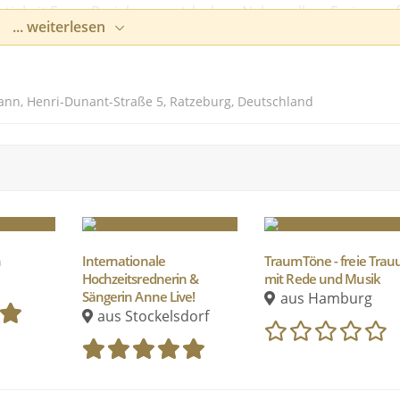
artigkeit Eurer Beziehung entdecken. Neben allem Freiraum 
... weiterlesen
und Überraschungen von Freunden und Familie sind die
r Hochzeitszeremonie. Beides soll zu Euch passen. Also
passt. Ich freue mich auf Eure Email oder einen Anruf. Wir
r ein persönliches und unverbindliches Kennenlernen.
nn, Henri-Dunant-Straße 5, Ratzeburg, Deutschland
n
Internationale
TraumTöne - freie Trau
Hochzeitsrednerin &
mit Rede und Musik
Sängerin Anne Live!
aus Hamburg
aus Stockelsdorf