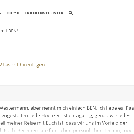
(CURRENT)
N
TOP10
FÜR DIENSTLEISTER
 mit BEN!
Favorit
hinzufügen
n Westermann, aber nennt mich einfach BEN. Ich liebe es, Pa
zugestalten. Jede Hochzeit ist einzigartig, genau wie jedes
eil meiner Reise mit Euch ist, dass wir uns im Vorfeld der
h Euch. Bei einem ausführlichen persönlichen Termin, möc