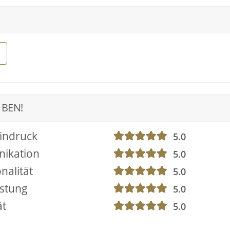
 BEN!
indruck
5.0
ikation
5.0
nalität
5.0
istung
5.0
ät
5.0