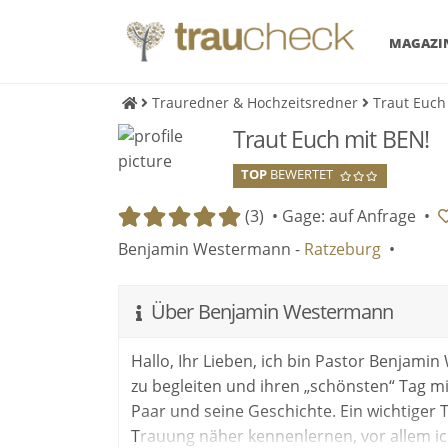
MAGAZI
Trauredner & Hochzeitsredner
Traut Euch
Traut Euch mit BEN!
TOP
BEWERTET
(3) •
Gage: auf Anfrage
•
Benjamin Westermann -
Ratzeburg
•
Über Benjamin Westermann
Hallo, Ihr Lieben, ich bin Pastor Benjami
zu begleiten und ihren „schönsten“ Tag mit
Paar und seine Geschichte. Ein wichtiger T
Trauung näher kennenlernen, vor allem ic