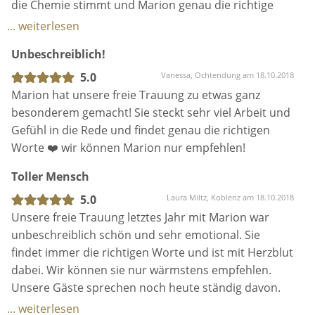
die Chemie stimmt und Marion genau die richtige
Traurednerin für uns war. Sehr sympathisch machte
... weiterlesen
sie auch, dass sie am Ende des Gespräches sagte, sie
Unbeschreiblich!
würde uns empfehlen sich auch noch mit
einer/einem anderen Trauredner/in zu treffen, dsmit
5.0
Vanessa, Ochtendung am 18.10.2018
man einen Vergleich habe. Mein Mann und ich haben
Marion hat unsere freie Trauung zu etwas ganz
diese Empfehlung nicht umgesetzt, denn wir waren
besonderem gemacht! Sie steckt sehr viel Arbeit und
uns sicher und wurden nicht enttäuscht.
Gefühl in die Rede und findet genau die richtigen
Kommunikation, Ideen, Umsetzung von Wünschen
Worte ❤️ wir können Marion nur empfehlen!
und Einbezug unserer Liebsten war alles vom
Toller Mensch
Feinsten. Marion nimmt sich so viel Zeit und ist
immer ansprechbar, am Tag vor der Trauung kam
5.0
Laura Miltz, Koblenz am 18.10.2018
sie sogar zur Location um mit uns nocheinmal alles
Unsere freie Trauung letztes Jahr mit Marion war
durch zu sprechen und den Ort der Trauung zu
unbeschreiblich schön und sehr emotional. Sie
sehen. Dir gesamte Zeremonie war ein Fest und von
findet immer die richtigen Worte und ist mit Herzblut
Beginn an auf und abgestimmt bis zum letzten Wort.
dabei. Wir können sie nur wärmstens empfehlen.
Alle Kleinigkeiten die wir mitgeteilt hatten und uns
Unsere Gäste sprechen noch heute ständig davon.
gewünschten haben wurden berücksichtigt. Viele
Wir sind sehr froh diesen tollen Menschen
... weiterlesen