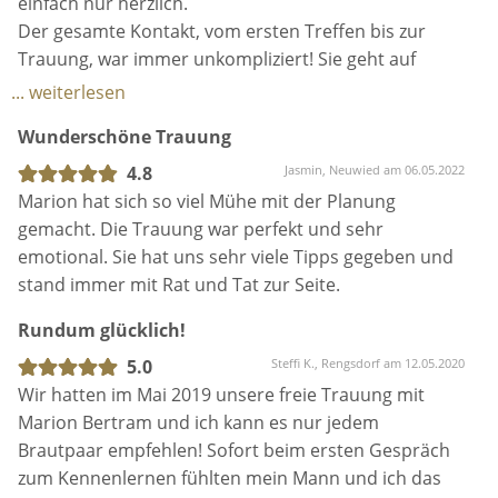
einfach nur herzlich.
Der gesamte Kontakt, vom ersten Treffen bis zur
Trauung, war immer unkompliziert! Sie geht auf
jeden Wunsch ein und hat viele tolle, kreative Ideen.
... weiterlesen
Unsere Trauung war dank Marion einfach nur
Wunderschöne Trauung
wunderschön, tief berührend und unvergesslich!
4.8
Jasmin, Neuwied am 06.05.2022
Nochmals vielen Dank, liebe Marion, dass du uns an
Marion hat sich so viel Mühe mit der Planung
unseren schönsten Tag begleitet hast!
gemacht. Die Trauung war perfekt und sehr
emotional. Sie hat uns sehr viele Tipps gegeben und
stand immer mit Rat und Tat zur Seite.
Rundum glücklich!
5.0
Steffi K., Rengsdorf am 12.05.2020
Wir hatten im Mai 2019 unsere freie Trauung mit
Marion Bertram und ich kann es nur jedem
Brautpaar empfehlen! Sofort beim ersten Gespräch
zum Kennenlernen fühlten mein Mann und ich das