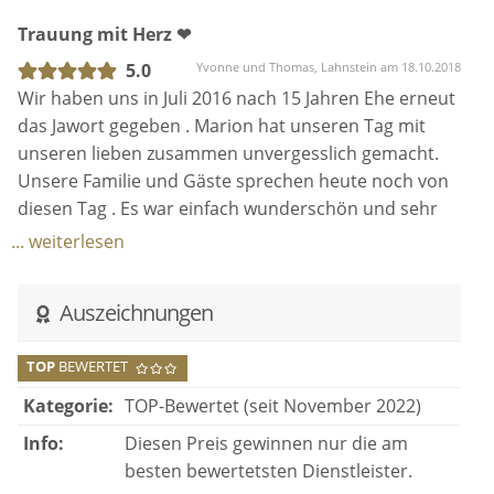
unserer Gäste sagten "Das war die schönste
kennengelernt zu haben <3
Trauung mit Herz ❤
Trauung bei der ich jemals dabei war!" Auch für uns
wird dieser Tag und die Zeremonie immer
5.0
Yvonne und Thomas, Lahnstein am 18.10.2018
unvergesslich bleiben - vielen Dank dafür! Alle Paare
Wir haben uns in Juli 2016 nach 15 Jahren Ehe erneut
die ihre Trauung bei Marion noch vor sich haben
das Jawort gegeben . Marion hat unseren Tag mit
kann ich nur beneiden. Genießt die Zeit, es ist
unseren lieben zusammen unvergesslich gemacht.
unfassbar schön!
Unsere Familie und Gäste sprechen heute noch von
diesen Tag . Es war einfach wunderschön und sehr
liebevoll gemacht. Danke liebe Marion ❤
... weiterlesen
Auszeichnungen
TOP
BEWERTET
Kategorie:
TOP-Bewertet (seit November 2022)
Info:
Diesen Preis gewinnen nur die am
besten bewertetsten Dienstleister.