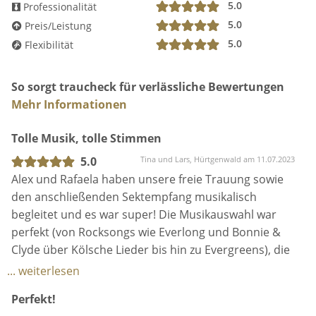
5.0
Professionalität
5.0
Preis/Leistung
5.0
Flexibilität
So sorgt traucheck für verlässliche Bewertungen
Mehr Informationen
Tolle Musik, tolle Stimmen
5.0
Tina und Lars, Hürtgenwald am 11.07.2023
Alex und Rafaela haben unsere freie Trauung sowie
den anschließenden Sektempfang musikalisch
begleitet und es war super! Die Musikauswahl war
perfekt (von Rocksongs wie Everlong und Bonnie &
Clyde über Kölsche Lieder bis hin zu Evergreens), die
Stimmen und die Gitarre hörten sich super an und
... weiterlesen
alle waren sehr begeistert. Außerdem sind die
Perfekt!
beiden super sympathisch und bekommen von uns