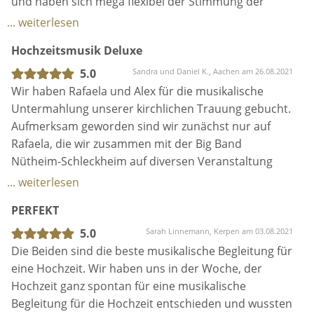
und haben sich mega flexibel der Stimmung der
Gäste angepasst. Auch die Absprachen im Vorfeld
... weiterlesen
waren super unkompliziert und wir können sie vom
Hochzeitsmusik Deluxe
Herzen weiterempfehlen.
Egal ob für eine Hochzeit oder welchen Anlass auch
5.0
Sandra und Daniel K., Aachen am 26.08.2021
immer. Vom Herzen DANKE!
Wir haben Rafaela und Alex für die musikalische
Untermahlung unserer kirchlichen Trauung gebucht.
Aufmerksam geworden sind wir zunächst nur auf
Rafaela, die wir zusammen mit der Big Band
Nütheim-Schleckheim auf diversen Veranstaltung
gesehen haben. Wir waren da schon vom ersten
... weiterlesen
Moment an begeistert waren. Somit stand früh für
PERFEKT
uns fest, sollten wir mal heiraten, würde Rafaela
unsere Sängerin in der Kirche sein.
5.0
Sarah Linnemann, Kerpen am 03.08.2021
Nun war es dann endlich soweit und es wurde
Die Beiden sind die beste musikalische Begleitung für
unsere Hochzeit geplant. Natürlich haben wir dann
eine Hochzeit. Wir haben uns in der Woche, der
direkt Kontakt mir Rafaela aufgenommen. Der
Hochzeit ganz spontan für eine musikalische
Kontakt mit ihr bezüglich der Planung war immer
Begleitung für die Hochzeit entschieden und wussten