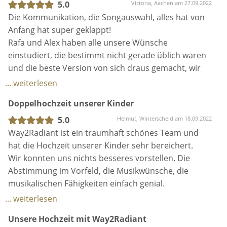
eine 1000%ige Weiterempfehlung:-) Also: Immer
5.0
Victoria, Aachen am 27.09.2022
wieder!!
Die Kommunikation, die Songauswahl, alles hat von
Anfang hat super geklappt!
Rafa und Alex haben alle unsere Wünsche
einstudiert, die bestimmt nicht gerade üblich waren
und die beste Version von sich draus gemacht, wir
warten noch gespannt auf unser Video!
... weiterlesen
Wir bereuen die Entscheidung zur Livemusik keine
Doppelhochzeit unserer Kinder
Sekunde, auch unsere Gäste haben noch lange von
den beiden geschwärmt.
5.0
Helmut, Winterscheid am 18.09.2022
Lohnt sich mit jedem Cent!
Way2Radiant ist ein traumhaft schönes Team und
hat die Hochzeit unserer Kinder sehr bereichert.
Wir konnten uns nichts besseres vorstellen. Die
Abstimmung im Vorfeld, die Musikwünsche, die
musikalischen Fähigkeiten einfach genial.
Wir können die 2 nur empfehlen...
... weiterlesen
Unsere Hochzeit mit Way2Radiant