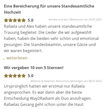
Gitarre die besten Versionen und wir freuen uns für
Eine Bereicherung für unsere Standesamtliche
alle, die auch mal das Vergnügen haben werden!
Hochzeit
5.0
Annika und Jan, Meerbusch am 24.07.2022
Rafaela und Alex haben unsere standesamtliche
Trauung begleitet. Die Lieder die wir aufgewühlt
haben, haben die beiden sehr schön und emotional
gesungen. Die Standesbeamtin, unsere Gäste und
wir waren begeistert.
Nächstes Jahr kommen die beiden zu unserer freien
... weiterlesen
Trauung und Rafaela hält die Traurede. Darauf
Wir vergeben 10 von 5 Sternen!
freuen wir uns schon sehr.
5.0
Melanie & Stephan, Arboretum Melzingen am 08.07.2022
Ursprünglich hatten wir erstmal nur Rafaela
angesprochen. Es war dann aber die beste
Entscheidung Way2Radiant als Duo anzufragen.
Rafaelas Gesang geht schon unter die Haut.