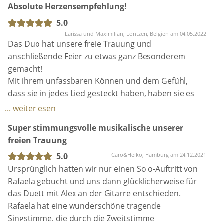
Absolute Herzensempfehlung!
5.0
Larissa und Maximilian, Lontzen, Belgien am 04.05.2022
Das Duo hat unsere freie Trauung und
anschließende Feier zu etwas ganz Besonderem
gemacht!
Mit ihrem unfassbaren Können und dem Gefühl,
dass sie in jedes Lied gesteckt haben, haben sie es
geschafft, dass kein Auge (insbesondere unseres!!)
... weiterlesen
trocken blieb.
Super stimmungsvolle musikalische unserer
Alle Dienstleister des Tages und insbesondere
freien Trauung
unsere Gäste haben uns wissen lassen wie
begeistert sie von den beiden waren. Einzeln als
5.0
Caro&Heiko, Hamburg am 24.12.2021
Sänger und Gitarrist super - aber als Duo wirklich ein
Ursprünglich hatten wir nur einen Solo-Auftritt von
Traum!
Rafaela gebucht und uns dann glücklicherweise für
Rückblickend können nur noch DANKE sagen und
das Duett mit Alex an der Gitarre entschieden.
unsere allergrößte Herzensempfehlung
Rafaela hat eine wunderschöne tragende
aussprechen! 🤍
Singstimme, die durch die Zweitstimme