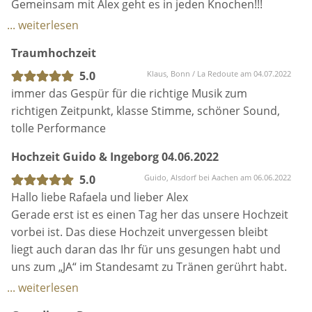
Gemeinsam mit Alex geht es in jeden Knochen!!!
Besser hätte es nicht sein können.
... weiterlesen
Schade, dass wir nur einmal heiraten.
Traumhochzeit
Vielen Dank, dass ihr uns einen so tollen Tag
beschert habt.
5.0
Klaus, Bonn / La Redoute am 04.07.2022
immer das Gespür für die richtige Musik zum
richtigen Zeitpunkt, klasse Stimme, schöner Sound,
tolle Performance
Hochzeit Guido & Ingeborg 04.06.2022
5.0
Guido, Alsdorf bei Aachen am 06.06.2022
Hallo liebe Rafaela und lieber Alex
Gerade erst ist es einen Tag her das unsere Hochzeit
vorbei ist. Das diese Hochzeit unvergessen bleibt
liegt auch daran das Ihr für uns gesungen habt und
uns zum „JA“ im Standesamt zu Tränen gerührt habt.
Euere Stimmen haben uns und die Gäste verzaubert
... weiterlesen
und der Applaus hätte nie für Euch enden dürfen