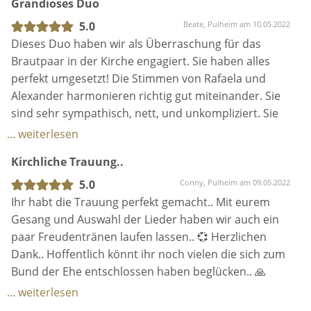
Grandioses Duo
weil ihr einfach nur klasse seit.
Wir sind so froh das wir euch für uns gefunden
5.0
Beate, Pulheim am 10.05.2022
haben und wünschen euch noch viel Erfolg für die
Dieses Duo haben wir als Überraschung für das
Zukunft. Ganz liebe Grüße Ingeborg und Guido
Brautpaar in der Kirche engagiert. Sie haben alles
perfekt umgesetzt! Die Stimmen von Rafaela und
Alexander harmonieren richtig gut miteinander. Sie
sind sehr sympathisch, nett, und unkompliziert. Sie
haben viele Lieder in petto und gehen auch auf
... weiterlesen
Wünsche ein! Immer wieder gerne und nur
Kirchliche Trauung..
weiterzuempfehlen!
5.0
Conny, Pulheim am 09.05.2022
Ihr habt die Trauung perfekt gemacht.. Mit eurem
Gesang und Auswahl der Lieder haben wir auch ein
paar Freudentränen laufen lassen.. 💞 Herzlichen
Dank.. Hoffentlich könnt ihr noch vielen die sich zum
Bund der Ehe entschlossen haben beglücken.. 🙏
Ein herzliches Dankeschön..
... weiterlesen