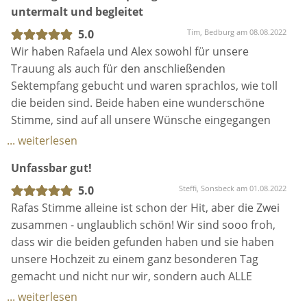
untermalt und begleitet
Professionalität ab, die seinesgleichen sucht. Rafa
und Alex haben wundervolle Stimmen, die
5.0
Tim, Bedburg am 08.08.2022
zusammen mit der Giratten-Begleitung von Alex
Wir haben Rafaela und Alex sowohl für unsere
phantastisch zur Geltung kommen - da sitzt jeder
Trauung als auch für den anschließenden
Ton. Wir sind überglücklich, die beiden für unsere
Sektempfang gebucht und waren sprachlos, wie toll
Hochzeit gebucht zu haben. DANKE!
die beiden sind. Beide haben eine wunderschöne
Stimme, sind auf all unsere Wünsche eingegangen
und haben nicht nur uns sondern auch alle unsere
... weiterlesen
Gäste fasziniert. Wir sind überglücklich die beiden an
Unfassbar gut!
unserem wichtigsten Tag dabei gehabt zu haben.
5.0
Steffi, Sonsbeck am 01.08.2022
Rafas Stimme alleine ist schon der Hit, aber die Zwei
zusammen - unglaublich schön! Wir sind sooo froh,
dass wir die beiden gefunden haben und sie haben
unsere Hochzeit zu einem ganz besonderen Tag
gemacht und nicht nur wir, sondern auch ALLE
Gäste, waren hin und weg! Alex schafft nur mit einer
... weiterlesen