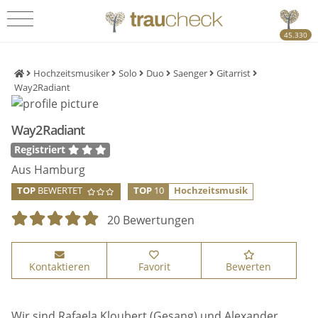
45.330
Hochzeitsmusiker
Solo
Duo
Saenger
Gitarrist
Way2Radiant
Way2Radiant
Registriert
Aus Hamburg
TOP
BEWERTET
TOP
10
Hochzeitsmusik
20 Bewertungen
Kontaktieren
Favorit
Bewerten
Wir sind Rafaela Kloubert (Gesang) und Alexander