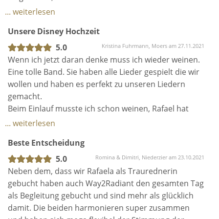
hervorragend unterstützt wird. Wirklich etwas
... weiterlesen
Besonderes für jede Hochzeitsfeier. Unbedingt
Unsere Disney Hochzeit
zusammen buchen!
5.0
Kristina Fuhrmann, Moers am 27.11.2021
Wenn ich jetzt daran denke muss ich wieder weinen.
Eine tolle Band. Sie haben alle Lieder gespielt die wir
wollen und haben es perfekt zu unseren Liedern
gemacht.
Beim Einlauf musste ich schon weinen, Rafael hat
eine traumhaft schöne Stimme
... weiterlesen
Beste Entscheidung
5.0
Romina & Dimitri, Niederzier am 23.10.2021
Neben dem, dass wir Rafaela als Traurednerin
gebucht haben auch Way2Radiant den gesamten Tag
als Begleitung gebucht und sind mehr als glücklich
damit. Die beiden harmonieren super zusammen