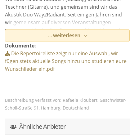
Teschner (Gitarre), und gemeinsam sind wir das
Akustik Duo Way2Radiant. Seit einigen Jahren sind
wir gemeinsam auf diversen Veranstaltungen
unterwegs, Hochzeiten liegen uns hierbei besonders
... weiterlesen
am Herzen. Wir singen und spielen eure
Lieblingssongs und geben ihnen durch unsere
Dokumente:
Interpretation und unseren zweistimmigen Gesang
Die Repertoireliste zeigt nur eine Auswahl, wir
eine ganz besondere Note. Egal, ob romantisches
fügen stets aktuelle Songs hinzu und studieren eure
Liebeslied oder fetziger Partysong: wir sind stets mit
Wunschlieder ein.pdf
vollem Herz und Leidenschaft dabei. Wir spielen viel
im Raum Köln und im Raum Hamburg, sind aber
deutschlandweit unterwegs, auch in der Schweiz und
den Beneluxländern haben wir bereits
Beschreibung verfasst von: Rafaela Kloubert, Geschwister-
Veranstaltungen gespielt.
Scholl-Straße 91, Hamburg, Deutschland
Wir möchten eure Trauung auch musikalisch
Ähnliche Anbieter
unvergesslich machen; egal, ob standesamtliche,
kirchliche oder freie Trauzeremonie: wir spielen eure