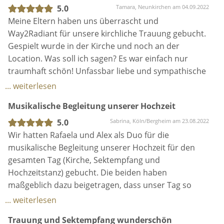
5.0
Tamara, Neunkirchen am 04.09.2022
Meine Eltern haben uns überrascht und
Way2Radiant für unsere kirchliche Trauung gebucht.
Gespielt wurde in der Kirche und noch an der
Location. Was soll ich sagen? Es war einfach nur
traumhaft schön! Unfassbar liebe und sympathische
Menschen mit tollen Stimmen! Schöner hätte es an
... weiterlesen
unserem Tag nicht sein können! Vielen lieben Dank
Musikalische Begleitung unserer Hochzeit
dafür! Nur weiter zu empfehlen! - ebenso das
Feedback von jedem unserer Gäste
5.0
Sabrina, Köln/Bergheim am 23.08.2022
Wir hatten Rafaela und Alex als Duo für die
musikalische Begleitung unserer Hochzeit für den
gesamten Tag (Kirche, Sektempfang und
Hochzeitstanz) gebucht. Die beiden haben
maßgeblich dazu beigetragen, dass unser Tag so
wunderschön geworden ist. Es war rundum perfekt.
... weiterlesen
Abgesehen davon, dass die beiden super
Trauung und Sektempfang wunderschön
sympathisch sind, liefern die beiden in einer