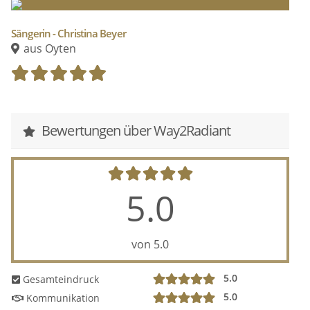
dass alles reibungslos ablaufen kann.
Sprecht uns gern an und wir machen euch ein
Sängerin - Christina Beyer
aus Oyten
unverbindliches Angebot!
Bewertungen über Way2Radiant
5.0
von 5.0
5.0
Gesamteindruck
5.0
Kommunikation