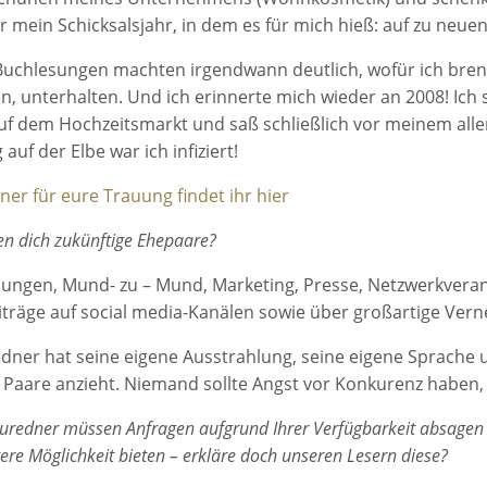
 mein Schicksalsjahr, in dem es für mich hieß: auf zu neuen
Buchlesungen machten irgendwann deutlich, wofür ich brenne
n, unterhalten. Und ich erinnerte mich wieder an 2008! Ic
f dem Hochzeitsmarkt und saß schließlich vor meinem alle
auf der Elbe war ich infiziert!
er für eure Trauung findet ihr hier
en dich zukünftige Ehepaare?
ungen, Mund- zu – Mund, Marketing, Presse, Netzwerkvera
iträge auf social media-Kanälen sowie über großartige Vern
edner hat seine eigene Ausstrahlung, seine eigene Sprache
Paare anzieht. Niemand sollte Angst vor Konkurenz haben, d
auredner müssen Anfragen aufgrund Ihrer Verfügbarkeit absagen 
tere Möglichkeit bieten – erkläre doch unseren Lesern diese?