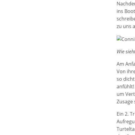
Nachdem
ins Boot
schreib
zu uns a
Wie sieh
Am Anfan
Von ihr
so dicht
anfühlt!
um Vert
Zusage 
Ein 2. 
Aufregu
Turtelt