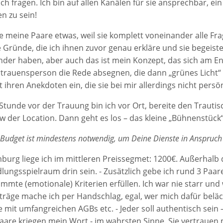
h fragen. Ich bin auf allen Kanälen für sie ansprechbar, ein
n zu sein!
le meine Paare etwas, weil sie komplett voneinander alle Fr
le Gründe, die ich ihnen zuvor genau erkläre und sie begeis
nder haben, aber auch das ist mein Konzept, das sich am En
rtrauensperson die Rede absegnen, die dann „grünes Licht“ 
 ihren Anekdoten ein, die sie bei mir allerdings nicht pers
Stunde vor der Trauung bin ich vor Ort, bereite den Trautis
 der Location. Dann geht es los – das kleine „Bühnenstück“
Budget ist mindestens notwendig, um Deine Dienste in Anspruc
burg liege ich im mittleren Preissegmet: 1200€. Außerhalb 
lungsspielraum drin sein. - Zusätzlich gebe ich rund 3 Paa
immte (emotionale) Kriterien erfüllen. Ich war nie starr un
träge mache ich per Handschlag, egal, wer mich dafür beläch
 mit umfangreichen AGBs etc. - Jeder soll authentisch sein –
aare kriegen mein Wort - im wahrsten Sinne. Sie vertrauen m