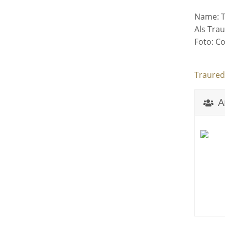
Name: T
Als Trau
Foto: C
Trauredn
An