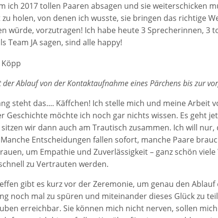
 ich 2017 tollen Paaren absagen und sie weiterschicken m
 zu holen, von denen ich wusste, sie bringen das richtige W
en würde, vorzutragen! Ich habe heute 3 Sprecherinnen, 3 
ls Team JA sagen, sind alle happy!
t der Ablauf von der Kontaktaufnahme eines Pärchens bis zur vo
g steht das.... Käffchen! Ich stelle mich und meine Arbeit v
er Geschichte möchte ich noch gar nichts wissen. Es geht je
 sitzen wir dann auch am Trautisch zusammen. Ich will nur, d
 Manche Entscheidungen fallen sofort, manche Paare brauchen
rauen, um Empathie und Zuverlässigkeit – ganz schön viele
schnell zu Vertrauten werden.
Treffen gibt es kurz vor der Zeremonie, um genau den Abla
ng noch mal zu spüren und miteinander dieses Glück zu teile
auben erreichbar. Sie können mich nicht nerven, sollen mich