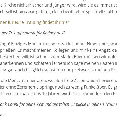
e Kirche nicht frischer und jünger wird, wird sie es immer 
Ich selbst bin zwar getauft, doch heute eher spirituell statt re
er für eure Trauung findet ihr hier
t der Zukunftsmarkt für Redner aus?
ingo! Einziges Mancho: es wirkt so leicht auf Newcomer, 
prießen! Es macht meinen Kollegen und mir keine Angst, das
 bestechen will, ist schnell vom Markt. Eher müssen wir da
h anerkennen und schätzen lernen! Ich sage meinen Paaren im
ht sogar auch billig! Ich selbst bin nur preiswert – meinen Prei
 die Menschen heiraten, werden freie Zeremonien florieren
eier ohne Zeremonie springt noch zu wenig Funke über. Es 
 feiern! In spätestens 10 Jahren wird jeder zumindest den B
ank Conni für deine Zeit und die tollen Einblicke in deinen Trau
ef: