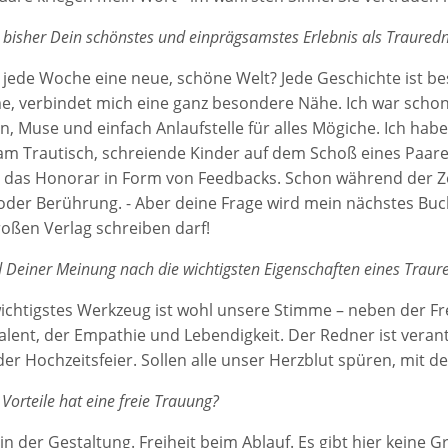
bisher Dein schönstes und einprägsamstes Erlebnis als Traured
ht jede Woche eine neue, schöne Welt? Jede Geschichte ist b
, verbindet mich eine ganz besondere Nähe. Ich war schon
n, Muse und einfach Anlaufstelle für alles Mögiche. Ich hab
am Trautisch, schreiende Kinder auf dem Schoß eines Paares.
s das Honorar in Form von Feedbacks. Schon während der Z
oder Berührung. - Aber deine Frage wird mein nächstes Buch
roßen Verlag schreiben darf!
 Deiner Meinung nach die wichtigsten Eigenschaften eines Traur
ichtigstes Werkzeug ist wohl unsere Stimme – neben der F
lent, der Empathie und Lebendigkeit. Der Redner ist verantw
er Hochzeitsfeier. Sollen alle unser Herzblut spüren, mit 
Vorteile hat eine freie Trauung?
 in der Gestaltung. Freiheit beim Ablauf. Es gibt hier keine G