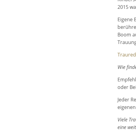
2015 war
Eigene 
berühre
Boom au
Trauung 
Trauredn
Wie find
Empfehl
oder Be
Jeder R
eigenen 
Viele Tr
eine wei