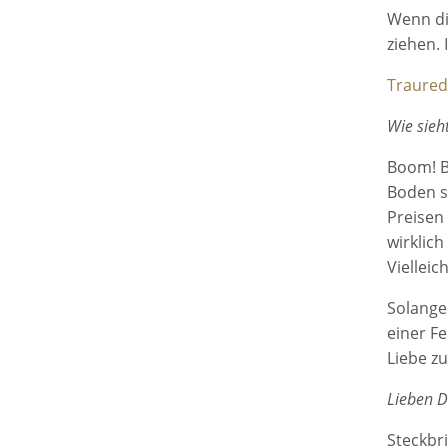
Wenn di
ziehen. 
Trauredn
Wie sieh
Boom! B
Boden s
Preisen
wirklic
Vielleic
Solange
einer F
Liebe zu
Lieben D
Steckbri