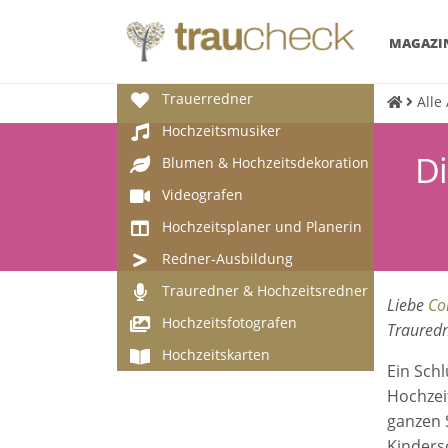
MAGAZI
Trauerredner
Alle
Hochzeitsmusiker
Di
Blumen & Hochzeitsdekoration
Videografen
Hochzeitsplaner und Planerin
Redner-Ausbildung
Trauredner & Hochzeitsredner
Liebe
Co
Hochzeitsfotografen
Trauredn
Hochzeitskarten
Ein Sch
Hochzeit
ganzen S
Kinders