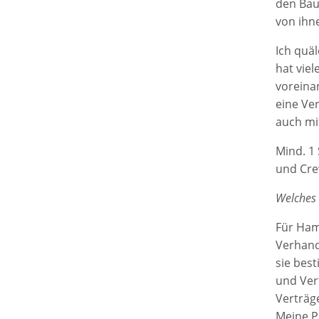
den Bauc
von ihne
Ich quä
hat vie
voreina
eine Ve
auch mit
Mind. 1 
und Crew
Welches 
Für Ham
Verhand
sie best
und Ver
Verträge
Meine P