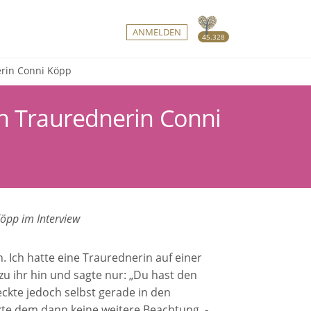
ANMELDEN
45.328
erin Conni Köpp
on Traurednerin Conni
 Ich hatte eine Traurednerin auf einer
zu ihr hin und sagte nur: „Du hast den
eckte jedoch selbst gerade in den
 dem dann keine weitere Beachtung. -