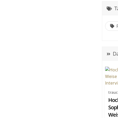
T
F
Da
trau
Hoch
Sop
Wei