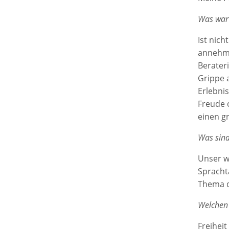
Was war 
Ist nic
annehme
Berateri
Grippe 
Erlebni
Freude 
einen g
Was sind
Unser w
Sprachta
Thema d
Welchen 
Freiheit