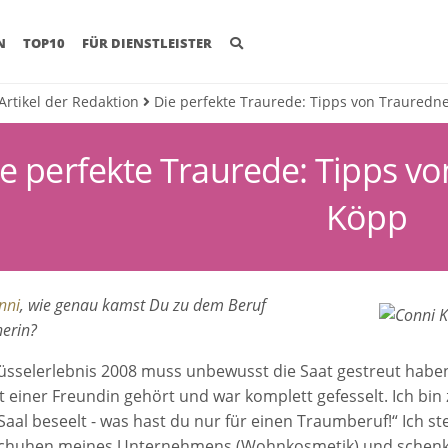
(CURRENT)
N
TOP10
FÜR DIENSTLEISTER
 Artikel der Redaktion
Die perfekte Traurede: Tipps von Trauredn
e perfekte Traurede: Tipps v
Köpp
nni
, wie genau kamst Du zu dem Beruf
erin?
lüsselerlebnis 2008 muss unbewusst die Saat gestreut haben.
 einer Freundin gehört und war komplett gefesselt. Ich bin 
aal beseelt - was hast du nur für einen Traumberuf!“ Ich st
chuhen meines Unternehmens (Wohnkosmetik) und schenkte