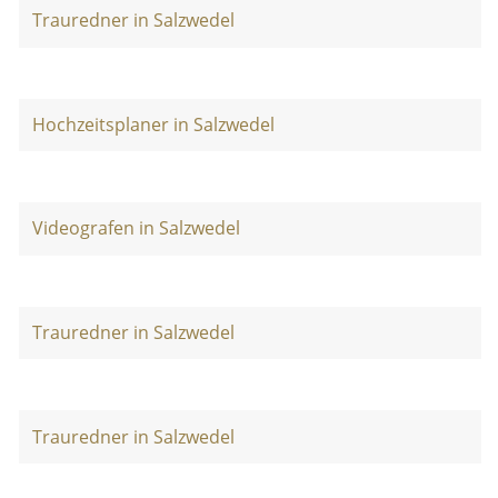
Trauredner in Salzwedel
Hochzeitsplaner in Salzwedel
Videografen in Salzwedel
Trauredner in Salzwedel
Trauredner in Salzwedel