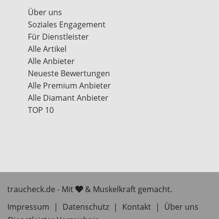
Über uns
Soziales Engagement
Für Dienstleister
Alle Artikel
Alle Anbieter
Neueste Bewertungen
Alle Premium Anbieter
Alle Diamant Anbieter
TOP 10
traucheck.de - Mit
& Muskelkraft gemacht.
Impressum
|
Datenschutz
|
Kontakt
|
Über uns