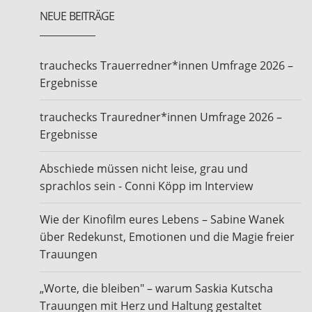
NEUE BEITRÄGE
trauchecks Trauerredner*innen Umfrage 2026 –
Ergebnisse
trauchecks Trauredner*innen Umfrage 2026 –
Ergebnisse
Abschiede müssen nicht leise, grau und
sprachlos sein - Conni Köpp im Interview
Wie der Kinofilm eures Lebens – Sabine Wanek
über Redekunst, Emotionen und die Magie freier
Trauungen
„Worte, die bleiben" – warum Saskia Kutscha
Trauungen mit Herz und Haltung gestaltet