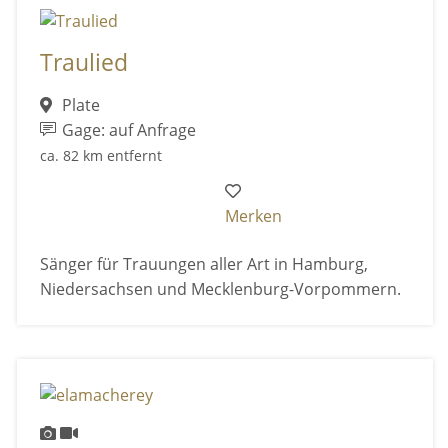
Traulied
Plate
Gage: auf Anfrage
ca. 82 km entfernt
Merken
Sänger für Trauungen aller Art in Hamburg,
Niedersachsen und Mecklenburg-Vorpommern.