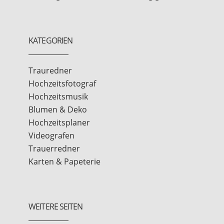
KATEGORIEN
Trauredner
Hochzeitsfotograf
Hochzeitsmusik
Blumen & Deko
Hochzeitsplaner
Videografen
Trauerredner
Karten & Papeterie
WEITERE SEITEN