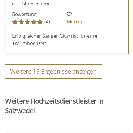
ca. 114 km entfernt
Bewertung:
(4)
Merken
Erfolgreicher Sänger Gitarrist für eure
Traumhochzeit
Weitere
15
Ergebnisse anzeigen
Weitere Hochzeitsdienstleister in
Salzwedel