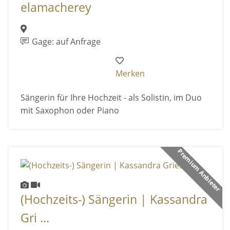
elamacherey
Gage: auf Anfrage
Merken
Sängerin für Ihre Hochzeit - als Solistin, im Duo
mit Saxophon oder Piano
Premium Anbieter
(Hochzeits-) Sängerin | Kassandra
Gri ...