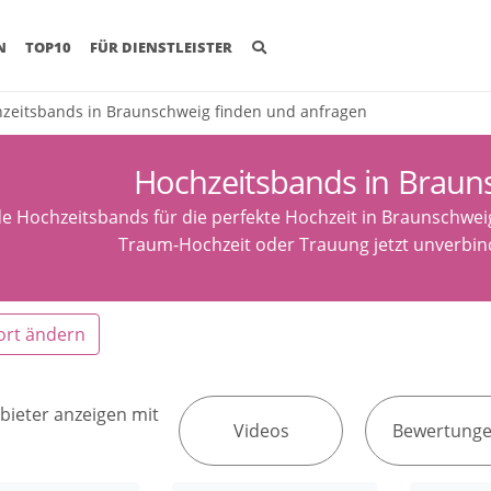
(CURRENT)
N
TOP10
FÜR DIENSTLEISTER
zeitsbands in Braunschweig finden und anfragen
Hochzeitsbands in Braun
de Hochzeitsbands für die perfekte Hochzeit in Braunschwei
Traum-Hochzeit oder Trauung jetzt unverbind
ort ändern
bieter anzeigen mit
Videos
Bewertung