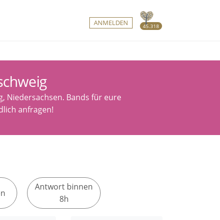
ANMELDEN
45.318
schweig
g, Niedersachsen. Bands für eure
lich anfragen!
Antwort binnen
en
8h