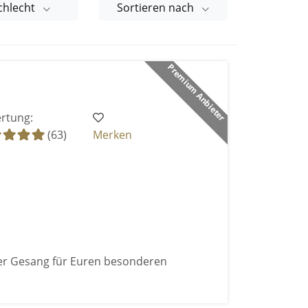
chlecht
Sortieren nach
Premium Anbieter
rtung:
(63)
Merken
ger Gesang für Euren besonderen