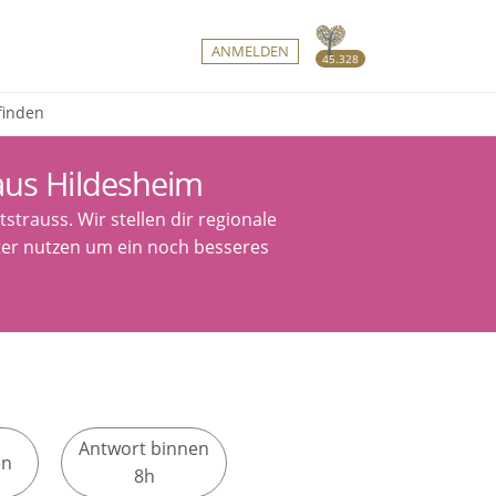
ANMELDEN
45.328
finden
aus Hildesheim
trauss. Wir stellen dir regionale
lter nutzen um ein noch besseres
Antwort binnen
en
8h