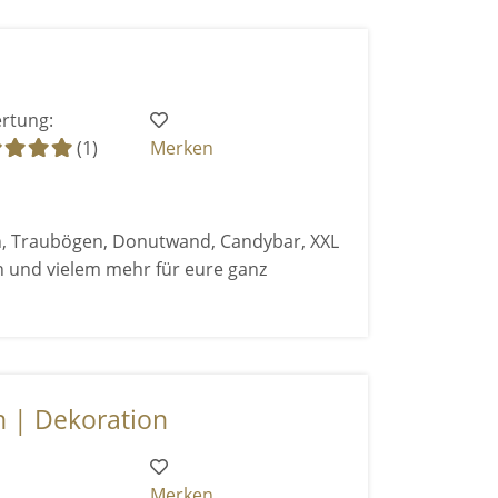
rtung:
(1)
Merken
en, Traubögen, Donutwand, Candybar, XXL
n und vielem mehr für eure ganz
n | Dekoration
Merken