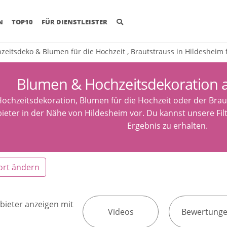
(CURRENT)
N
TOP10
FÜR DIENSTLEISTER
zeitsdeko & Blumen für die Hochzeit , Brautstrauss in Hildesheim 
Blumen & Hochzeitsdekoration 
ochzeitsdekoration, Blumen für die Hochzeit oder der Brauts
ieter in der Nähe von Hildesheim vor. Du kannst unsere Fi
Ergebnis zu erhalten.
ort ändern
bieter anzeigen mit
Videos
Bewertung