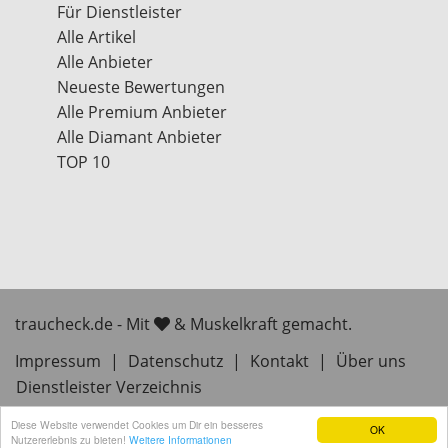
Für Dienstleister
Alle Artikel
Alle Anbieter
Neueste Bewertungen
Alle Premium Anbieter
Alle Diamant Anbieter
TOP 10
traucheck.de - Mit
& Muskelkraft gemacht.
Impressum
|
Datenschutz
|
Kontakt
|
Über uns
Dienstleister Verzeichnis
Diese Website verwendet Cookies um Dir ein besseres
OK
Nutzererlebnis zu bieten!
Weitere Informationen