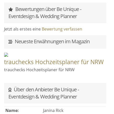
Bewertungen über Be Unique -
Für mich ist Wedding Planning mehr als nur ein
Eventdesign & Wedding Planner
„Job“!
Aber das werdet ihr vermutlich sehr schnell selbst
Jetzt als erstes eine
Bewertung verfassen
feststellen, wenn wir uns persönlich kennenlernen.
Ich freue mich auf euch und auf eure
Neueste Erwähnungen im Magazin
Liebesgeschichte!
trauchecks Hochzeitsplaner für NRW
trauchecks Hochzeitsplaner für NRW
Über den Anbieter Be Unique -
Eventdesign & Wedding Planner
Name:
Janina Rick