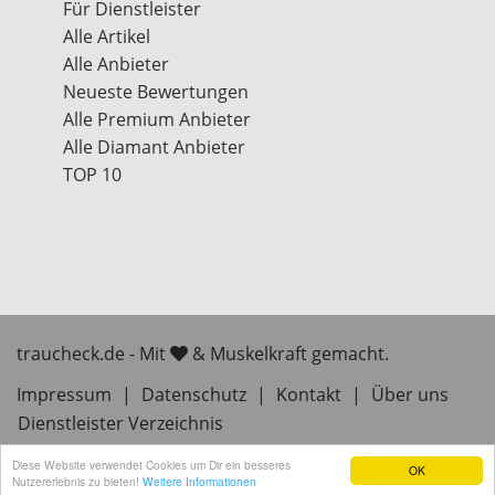
Für Dienstleister
Alle Artikel
Alle Anbieter
Neueste Bewertungen
Alle Premium Anbieter
Alle Diamant Anbieter
TOP 10
traucheck.de - Mit
& Muskelkraft gemacht.
Impressum
|
Datenschutz
|
Kontakt
|
Über uns
Dienstleister Verzeichnis
Diese Website verwendet Cookies um Dir ein besseres
OK
Nutzererlebnis zu bieten!
Weitere Informationen