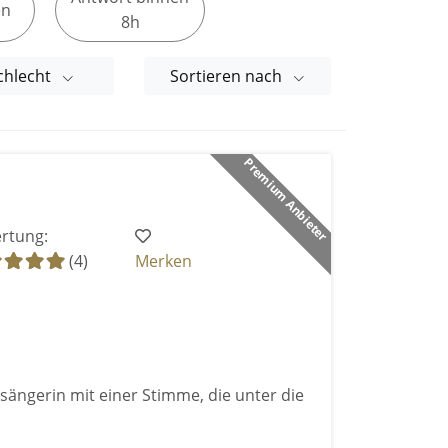
en
8h
chlecht
Sortieren nach
Premium Anbieter
rtung:
(4)
Merken
tsängerin mit einer Stimme, die unter die