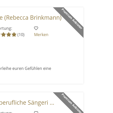
Premium Anbieter
 (Rebecca Brinkmann)
rtung:
(10)
Merken
rleihe euren Gefühlen eine
Premium Anbieter
erufliche Sängeri ...