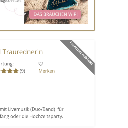
Premium Anbieter
d Traurednerin
rtung:
(9)
Merken
mit Livemusik (Duo/Band) für
ang oder die Hochzeitsparty.