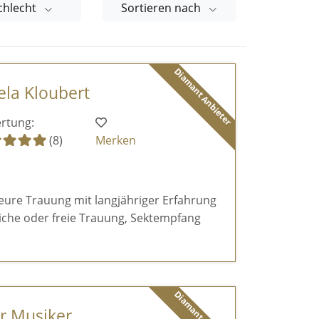
chlecht
Sortieren nach
Diamant Anbieter
ela Kloubert
rtung:
(8)
Merken
 eure Trauung mit langjähriger Erfahrung
hliche oder freie Trauung, Sektempfang
er Musiker