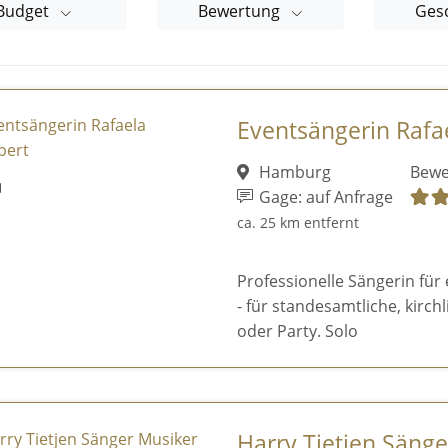
Budget
Bewertung
Ges
Eventsängerin Rafa
Hamburg
Bewe
Gage: auf Anfrage
ca. 25 km entfernt
Professionelle Sängerin für
- für standesamtliche, kirc
oder Party. Solo
Harry Tietjen Säng