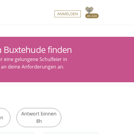
ANMELDEN
45.328
in Buxtehude finden
r eine gelungene Schulfeier in
n an deine Anforderungen an.
Antwort binnen
en
8h