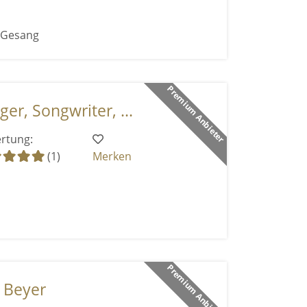
r Gesang
Premium Anbieter
ger, Songwriter, ...
rtung:
(1)
Merken
Premium Anbieter
a Beyer