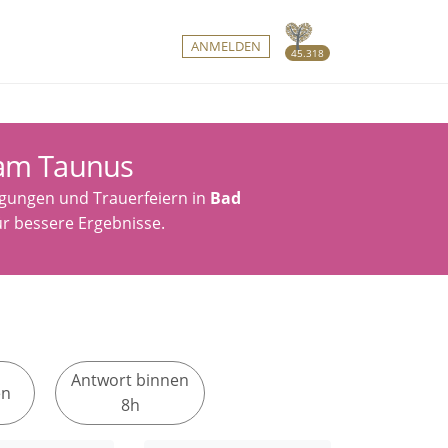
ANMELDEN
45.318
 am Taunus
gungen und Trauerfeiern in
Bad
für bessere Ergebnisse.
Antwort binnen
en
8h