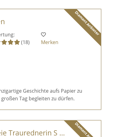
Diamant Anbieter
en
rtung:
(18)
Merken
inzigartige Geschichte aufs Papier zu
großen Tag begleiten zu dürfen.
Diamant Anbieter
ie Traurednerin S ...