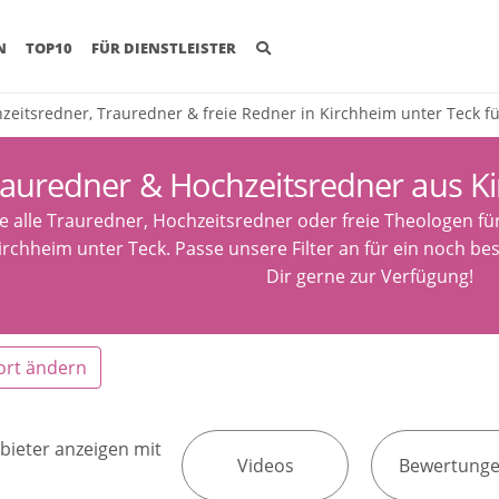
(CURRENT)
N
TOP10
FÜR DIENSTLEISTER
zeitsredner, Trauredner & freie Redner in Kirchheim unter Teck f
auredner & Hochzeitsredner aus Ki
e alle Trauredner, Hochzeitsredner oder freie Theologen fü
irchheim unter Teck. Passe unsere Filter an für ein noch be
Dir gerne zur Verfügung!
ort ändern
bieter anzeigen mit
Videos
Bewertung