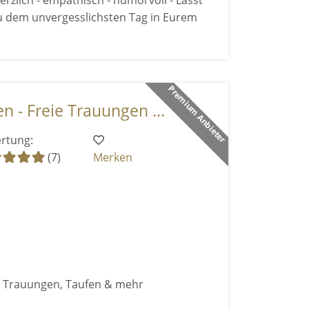
rzlich - empathisch - humorvoll - Lasst
u dem unvergesslichsten Tag in Eurem
Premium Anbieter
 - Freie Trauungen ...
rtung:
(7)
Merken
e Trauungen, Taufen & mehr