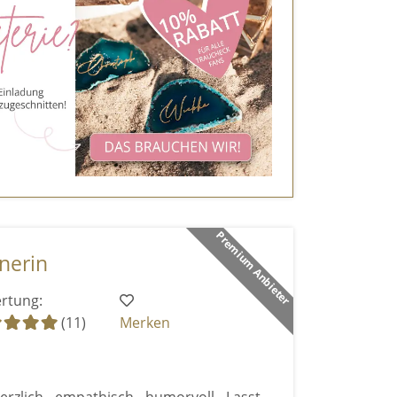
Premium Anbieter
nerin
rtung:
(11)
Merken