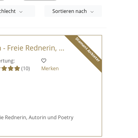
chlecht
Sortieren nach
Diamant Anbieter
- Freie Rednerin, ...
rtung:
(10)
Merken
reie Rednerin, Autorin und Poetry