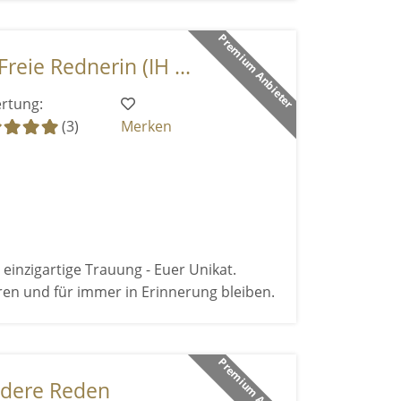
Premium Anbieter
reie Rednerin (IH ...
rtung:
(3)
Merken
 einzigartige Trauung - Euer Unikat.
ren und für immer in Erinnerung bleiben.
Premium Anbieter
ondere Reden