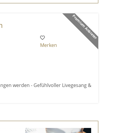
Premium Anbieter
n
Merken
gen werden - Gefühlvoller Livegesang &