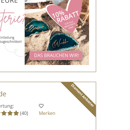
Diamant Anbieter
de
rtung:
(40)
Merken