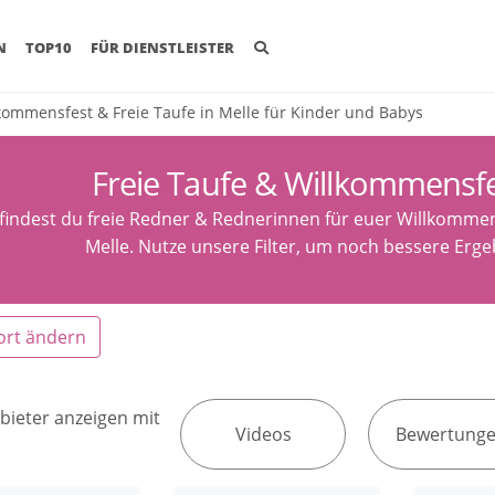
(CURRENT)
N
TOP10
FÜR DIENSTLEISTER
kommensfest & Freie Taufe in Melle für Kinder und Babys
Freie Taufe & Willkommensfe
 findest du freie Redner & Rednerinnen für euer Willkommen
Melle. Nutze unsere Filter, um noch bessere Erge
ort ändern
bieter anzeigen mit
Videos
Bewertung