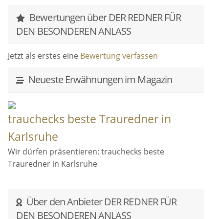
dass es hier so viel Sonne, so guten Wein und die
ganze Pfälzer Lebensart gibt, welche eine Kultur des
Bewertungen über DER REDNER FÜR
Genießens und Feierns ist.
DEN BESONDEREN ANLASS
Jetzt als erstes eine
Bewertung verfassen
Neueste Erwähnungen im Magazin
trauchecks beste Trauredner in
Karlsruhe
Wir dürfen präsentieren: trauchecks beste
Trauredner in Karlsruhe
Über den Anbieter DER REDNER FÜR
DEN BESONDEREN ANLASS