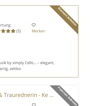
Diamant Anbieter
rtung:
(5)
Merken
k by simply Cello... – elegant,
rtig, zeitlos
Premium Anbieter
 Traurednerin - Ke ...