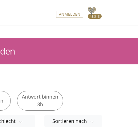
ANMELDEN
45.318
nden
Antwort binnen
en
8h
chlecht
Sortieren nach