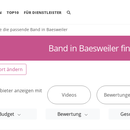
(CURRENT)
N
TOP10
FÜR DIENSTLEISTER
e die passende Band in Baesweiler
Band in Baesweiler fi
ort ändern
bieter anzeigen mit
Videos
Bewertung
Budget
Bewertung
Ges