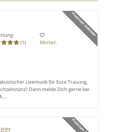
Premium Anbieter
rtung:
(1)
Merken
akustischer Livemusik für Eure Trauung,
chzeitstanz? Dann melde Dich gerne bei
 ...
Premium Anbieter
nger