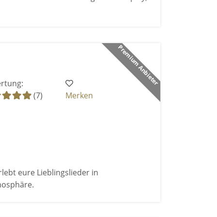
Premium Anbieter
rtung:
(7)
Merken
bt eure Lieblingslieder in
mosphäre.