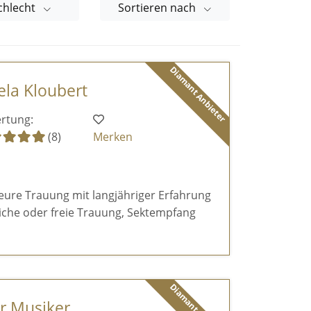
chlecht
Sortieren nach
Diamant Anbieter
ela Kloubert
rtung:
(8)
Merken
 eure Trauung mit langjähriger Erfahrung
hliche oder freie Trauung, Sektempfang
er Musiker