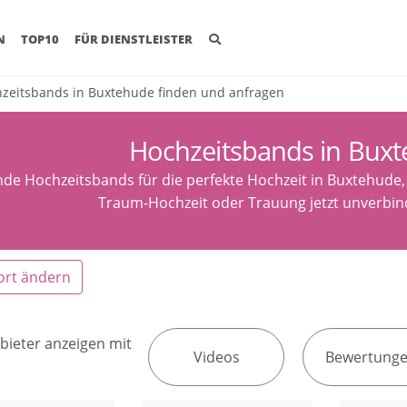
(CURRENT)
N
TOP10
FÜR DIENSTLEISTER
zeitsbands in Buxtehude finden und anfragen
Hochzeitsbands in Bux
nde Hochzeitsbands für die perfekte Hochzeit in Buxtehude
Traum-Hochzeit oder Trauung jetzt unverbind
ort ändern
bieter anzeigen mit
Videos
Bewertung