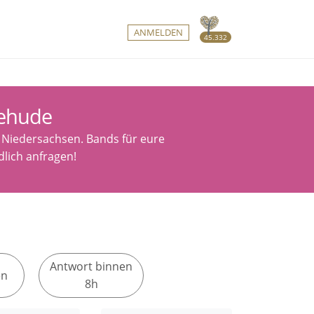
ANMELDEN
45.332
tehude
, Niedersachsen. Bands für eure
lich anfragen!
Antwort binnen
en
8h