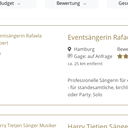
Budget
Bewertung
Ges
Eventsängerin Rafa
Hamburg
Bewe
Gage: auf Anfrage
ca. 25 km entfernt
Professionelle Sängerin für
- für standesamtliche, kirc
oder Party. Solo
Harry Tietjen Säng