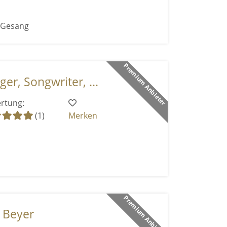
r Gesang
Premium Anbieter
ger, Songwriter, ...
rtung:
(1)
Merken
Premium Anbieter
a Beyer