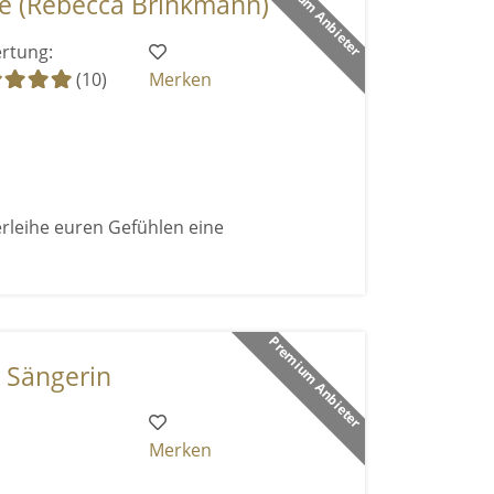
Premium Anbieter
 (Rebecca Brinkmann)
rtung:
(10)
Merken
rleihe euren Gefühlen eine
Premium Anbieter
- Sängerin
Merken