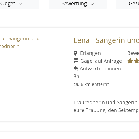
Budget
Bewertung
Ges
Lena - Sängerin un
Erlangen
Bewe
Gage: auf Anfrage
Antwortet binnen
8h
ca. 6 km entfernt
Traurednerin und Sängerin 
eure Trauung, den Sektempf