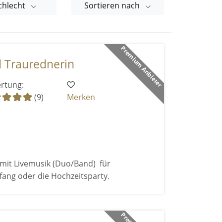
chlecht
Sortieren nach
Premium Anbieter
d Traurednerin
rtung:
(9)
Merken
mit Livemusik (Duo/Band) für
ang oder die Hochzeitsparty.