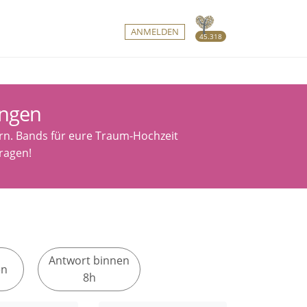
ANMELDEN
45.318
angen
ern. Bands für eure Traum-Hochzeit
ragen!
Antwort binnen
en
8h