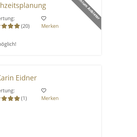
Premium Anbieter
chzeitsplanung
rtung:
(20)
Merken
öglich!
arin Eidner
rtung:
(1)
Merken