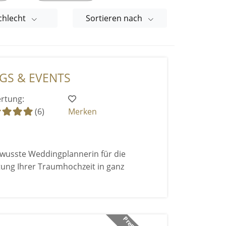
chlecht
Sortieren nach
NGS & EVENTS
rtung:
(6)
Merken
ewusste Weddingplannerin für die
tung Ihrer Traumhochzeit in ganz