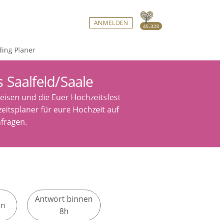
ANMELDEN
45.328
ding Planer
 Saalfeld/Saale
reisen und die Euer Hochzeitsfest
eitsplaner für eure Hochzeit auf
nfragen.
Antwort binnen
en
8h