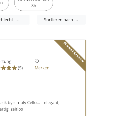
en
8h
chlecht
Sortieren nach
Diamant Anbieter
rtung:
(5)
Merken
k by simply Cello... – elegant,
rtig, zeitlos