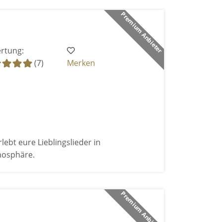
Premium Anbieter
rtung:
(7)
Merken
bt eure Lieblingslieder in
mosphäre.
Premium Anbieter