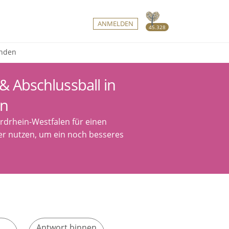
ANMELDEN
45.328
inden
& Abschlussball in
en
ordrhein-Westfalen für einen
ter nutzen, um ein noch besseres
Antwort binnen