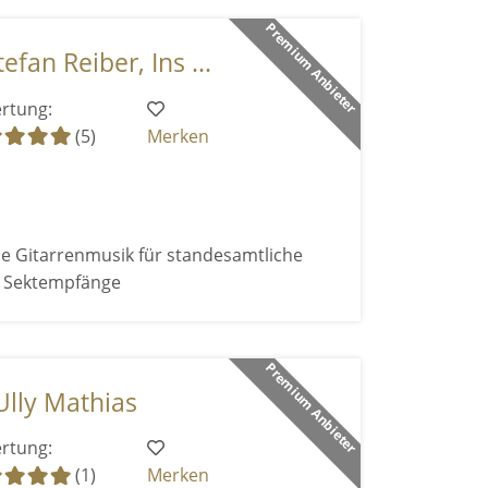
Premium Anbieter
efan Reiber, Ins ...
rtung:
(5)
Merken
e Gitarrenmusik für standesamtliche
d Sektempfänge
Premium Anbieter
Ully Mathias
rtung:
(1)
Merken