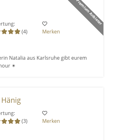
Premium Anbieter
rtung:
(4)
Merken
rin Natalia aus Karlsruhe gibt eurem
mour ✴
 Hänig
rtung:
(3)
Merken