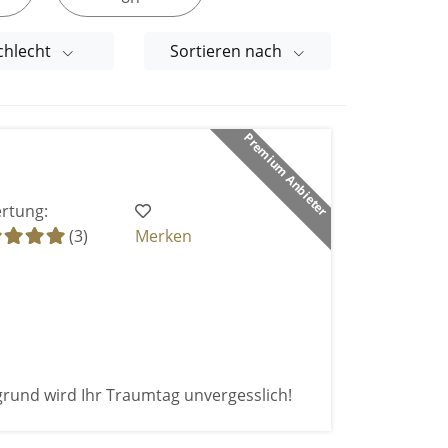
chlecht
Sortieren nach
Premium Anbieter
rtung:
(3)
Merken
grund wird Ihr Traumtag unvergesslich!