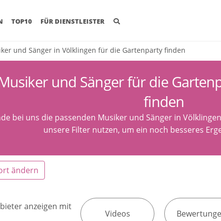
(CURRENT)
N
TOP10
FÜR DIENSTLEISTER
ker und Sänger in Völklingen für die Gartenparty finden
Musiker und Sänger für die Gartenp
finden
nde bei uns die passenden Musiker und Sänger in Völklingen
unsere Filter nutzen, um ein noch besseres Erge
ort ändern
bieter anzeigen mit
Videos
Bewertung