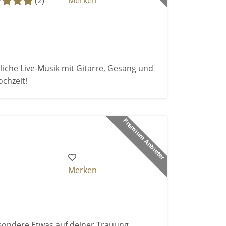
(2)
Merken
iche Live-Musik mit Gitarre, Gesang und
chzeit!
Premium Anbieter
Merken
sondere Etwas auf deiner Trauung.