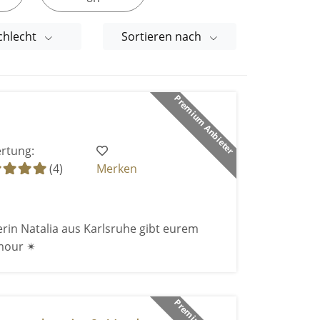
chlecht
Sortieren nach
Premium Anbieter
rtung:
(4)
Merken
rin Natalia aus Karlsruhe gibt eurem
mour ✴