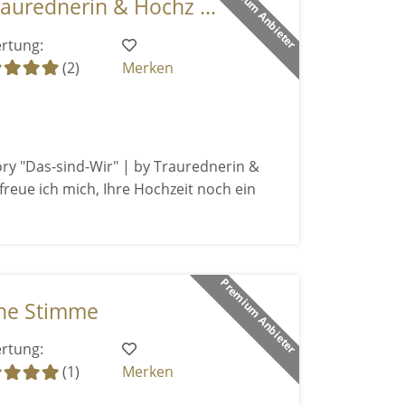
Premium Anbieter
aurednerin & Hochz ...
rtung:
(2)
Merken
ry "Das-sind-Wir" | by Traurednerin &
freue ich mich, Ihre Hochzeit noch ein
Premium Anbieter
ne Stimme
rtung:
(1)
Merken