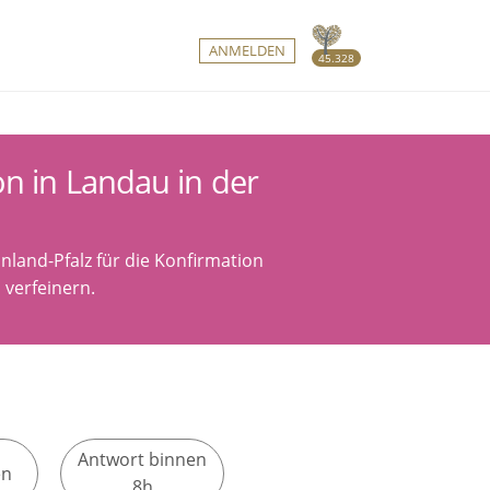
ANMELDEN
45.328
on in Landau in der
inland-Pfalz für die Konfirmation
 verfeinern.
Antwort binnen
en
8h