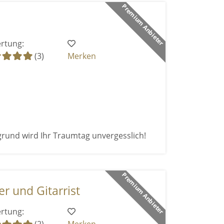
Premium Anbieter
rtung:
(3)
Merken
grund wird Ihr Traumtag unvergesslich!
Premium Anbieter
er und Gitarrist
rtung: