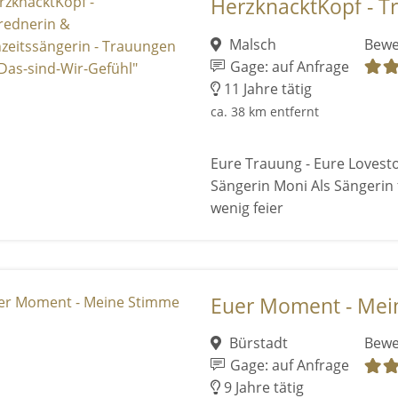
HerzknacktKopf - Tr
Malsch
Bewe
Gage: auf Anfrage
11 Jahre tätig
ca. 38 km entfernt
Eure Trauung - Eure Lovesto
Sängerin Moni Als Sängerin 
wenig feier
Euer Moment - Mei
Bürstadt
Bewe
Gage: auf Anfrage
9 Jahre tätig